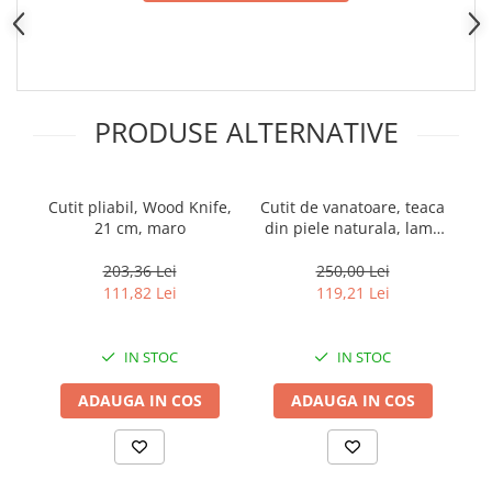
PRODUSE ALTERNATIVE
Cutit pliabil, Wood Knife,
Cutit de vanatoare, teaca
21 cm, maro
din piele naturala, lama
440C, maner lemn, 26
cm, maro
203,36 Lei
250,00 Lei
111,82 Lei
119,21 Lei
IN STOC
IN STOC
ADAUGA IN COS
ADAUGA IN COS