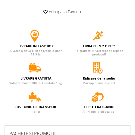
Adauga la Favorite
LIVRARE IN EASY BOX
LIVRARE IN 2 ORE !!!
Livrare a doua zi in easybox la doar
Te grabesti si vrei repede-repede
12.9 lei
produsul?
LIVRARE GRATUITA
Ridicare de la sediu
Valoare minim 300 lei.Greutate 1 kg.
Mai rapid, mai eficient
COST UNIC DE TRANSPORT
TE POTI RAZGANDI
19 lei
Ai 14 zile la dispozitie.
PACHETE SI PROMOTII