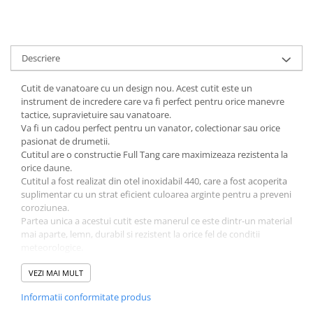
Descriere
Cutit de vanatoare cu un design nou. Acest cutit este un
instrument de incredere care va fi perfect pentru orice manevre
tactice, supravietuire sau vanatoare.
Va fi un cadou perfect pentru un vanator, colectionar sau orice
pasionat de drumetii.
Cutitul are o constructie Full Tang care maximizeaza rezistenta la
orice daune.
Cutitul a fost realizat din otel inoxidabil 440, care a fost acoperita
suplimentar cu un strat eficient culoarea arginte pentru a preveni
coroziunea.
Partea unica a acestui cutit este manerul ce este dintr-un material
mai aparte, lemn, durabil si rezistent la orice fel de conditii
meteorologice.
Este inclusa o teaca din Cordura care poate fi atasata la cureaua
pantalonilor tai.
VEZI MAI MULT
Date tehnice:
Informatii conformitate produs
Tip cutit: cu lama fixa