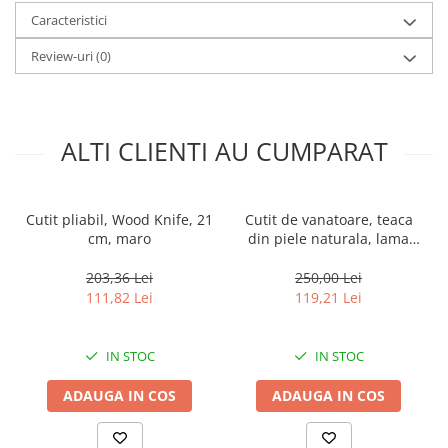
Profilul lamei: arcuit
Caracteristici
Tip lama: neteda
Lungime totala: 250 mm
Review-uri
(0)
Lungimea lamei: 115 mm
Lungime maner: 135 mm
Latimea lamei: 41 mm
Grosimea lamei: 3.5 mm
Greutate: 240 g
ALTI CLIENTI AU CUMPARAT
Material lamei: otel inoxidabil 440
Material maner: lemn
Teaca Cordura inclusa.
Cutit pliabil, Wood Knife, 21
Cutit de vanatoare, teaca
cm, maro
din piele naturala, lama
440C, maner lemn, 26 cm,
maro
203,36 Lei
250,00 Lei
111,82 Lei
119,21 Lei
IN STOC
IN STOC
ADAUGA IN COS
ADAUGA IN COS