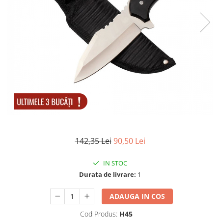
Electrocasnice
Lanterne
Incubatoare oua
Topor camping
Mori cereale si furaje
Seturi de cutite & accesorii
vanatoare si tactice
BINOCLURI & LUNETE
Prastii profesionale de vanatoare
Rucsacuri si huse
Bile metalice
Arme sporturi de precizie
ARTICOLE SUPORTERI
142,35 Lei
90,50 Lei
SPORTURI DE ECHIPA
Baseball
IN STOC
Durata de livrare:
1
ADAUGA IN COS
Cod Produs:
H45