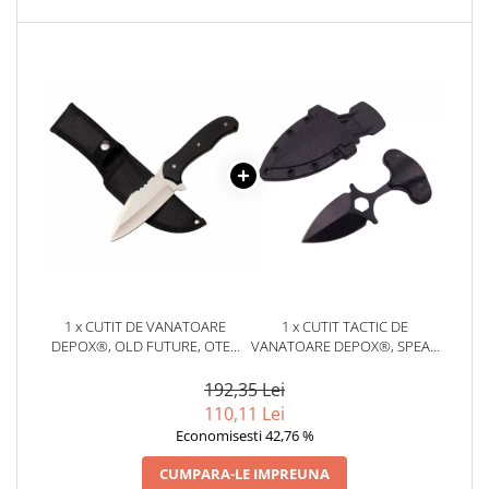
1 x CUTIT DE VANATOARE
1 x CUTIT TACTIC DE
DEPOX®, OLD FUTURE, OTEL
VANATOARE DEPOX®, SPEAR
INOXIDABIL, 25 CM, NEGRU,
TRAP, 8 CM, NEGRU, TEACA
TEACA INCLUSA
CU PRINDERE CUREA
192,35 Lei
110,11 Lei
Economisesti 42,76 %
CUMPARA-LE IMPREUNA