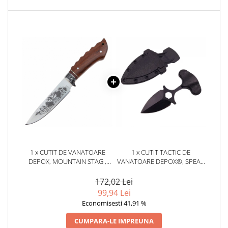
locomotie
CASA SI GRADINA
Cutite & seturi de cutite
Cutite japoneze
Cutite macelarie
Accesori casa & gradina
Accesorii gratar
Accesorii mese si scaune
Articole ambalare
Articole bucatarie
1 x CUTIT DE VANATOARE
1 x CUTIT TACTIC DE
Articole Craciun
DEPOX, MOUNTAIN STAG ,
VANATOARE DEPOX®, SPEAR
ARGINTIU, 27.5 CM, TEACA
TRAP, 8 CM, NEGRU, TEACA
Ascutitoare si seturi de ascutire
TEXTILA INCLUSA
CU PRINDERE CUREA
172,02 Lei
cutite
99,94 Lei
Corpuri de iluminat
Economisesti 41,91 %
Electrocasnice
CUMPARA-LE IMPREUNA