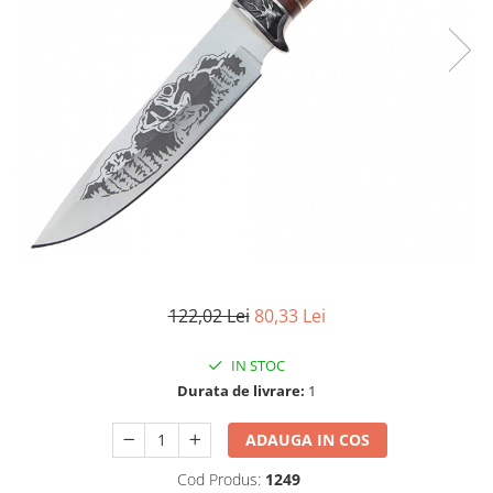
Accesorii tactice si sport
Accesori camping & drumetii
Lanterne
Topor camping
Seturi de cutite & accesorii
vanatoare si tactice
BINOCLURI & LUNETE
Prastii profesionale de vanatoare
Rucsacuri si huse
Bile metalice
Arme sporturi de precizie
122,02 Lei
80,33 Lei
ARTICOLE SUPORTERI
SPORTURI DE ECHIPA
IN STOC
Baseball
Durata de livrare:
1
UNIVERSUL COPIILOR
ADAUGA IN COS
Costume si seturi pentru copii
Cod Produs:
1249
Accesorii costume copii