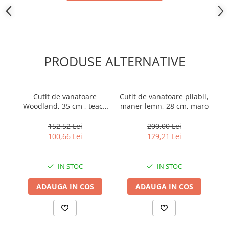
Incubatoare oua
Mori cereale si furaje
ELECTRONICE
Baterii telefoane
PRODUSE ALTERNATIVE
Baterii si acumulatori
Stative
Cantare electronice comerciale
Cutit de vanatoare
Cutit de vanatoare pliabil,
C
Woodland, 35 cm , teaca
maner lemn, 28 cm, maro
l
Casti audio telefoane
inclusa
Masini de gaurit si insurubat
i
152,52 Lei
200,00 Lei
100,66 Lei
129,21 Lei
INSTRUMENTE MUZICALE
Accesorii chitara
IN STOC
IN STOC
Accesorii vioara-viola
Chitare clasice
ADAUGA IN COS
ADAUGA IN COS
CLARINET
Microfoane