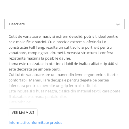
Muzicuta
Orga electronica
Viori
Descriere
Cutit de vanatoare masiv si extrem de solid, potrivit ideal pentru
cele mai dificile sarcini. Cu o precizie extrema, oferindu-i o
constructie Full Tang, rezulta un cutit solid si portrivit pentru
vanatoare, camping sau drumetii. Aceasta structura ii confera
rezistenta maxima la posibile daune.
Lama este realizata din otel inoxidabil de inalta calitate tip 440 si
este decorata pe ambele parti.
Cutitul de vanatoare are un maner din lemn ergonomic si foarte
confortabil. Manerul are decupaje pentru degete pe partea
inferioara pentru a permite un grip ferm al cutitului.
Este inclusa si o husa neagra, clasica din material textil, care poate
fi atasata de cureaua pantalonilor.
Date tehnice:
VEZI MAI MULT
Tip cutit: cu lama fixa
Tip lama: neteda
Informatii conformitate produs
Lungime totala: 275 mm