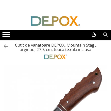
Toate Produsele
SPORT & TIMP LIBER
AUTOAPARARE
Pumnaluri si boxuri
Cutit de vanatoare DEPOX, Mountain Stag ,
Bastoane telescopice si nunceaguri
argintiu, 27.5 cm, teaca textila inclusa
Electrosoc
Catuse
Spray autoaparare
Seturi & accesorii autoaparare
VANATOARE, DRUMETII & CAMPING
Cutite vanatoare
Bricege
Briceaguri fluture & antrenament
Sabii & Macete