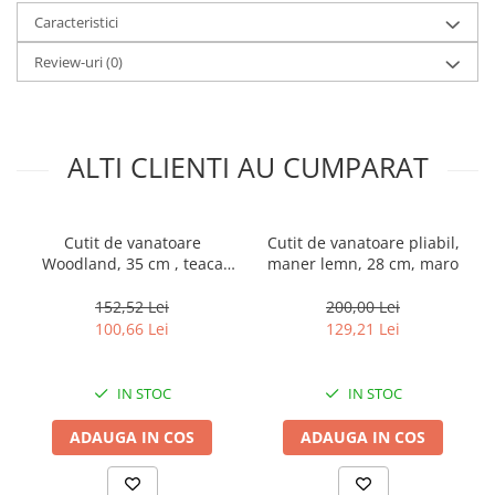
Lungimea lamei: 145 mm
Caracteristici
Lungimea manerului: 130 mm
Latimea lamei: 31 mm
Review-uri
(0)
Grosimea lamei: 3,5 mm
Greutate: 300 g
Material lamei: otel inoxidabil 440
Material maner: lemn + otel
Teaca: da, textil
ALTI CLIENTI AU CUMPARAT
Cutit de vanatoare
Cutit de vanatoare pliabil,
Woodland, 35 cm , teaca
maner lemn, 28 cm, maro
inclusa
152,52 Lei
200,00 Lei
100,66 Lei
129,21 Lei
IN STOC
IN STOC
ADAUGA IN COS
ADAUGA IN COS