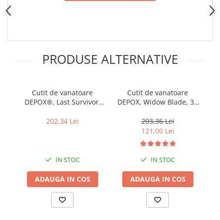
PRODUSE ALTERNATIVE
Cutit de vanatoare
Cutit de vanatoare
DEPOX®, Last Survivor,
DEPOX, Widow Blade, 30
D
multifunctional, negru 35
cm, negru, teaca inclusa
Bl
cm, teaca inclusa
202,34 Lei
203,36 Lei
121,00 Lei
IN STOC
IN STOC
ADAUGA IN COS
ADAUGA IN COS