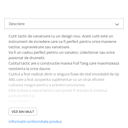
Descriere
Cutit tactic de vanatoare cu un design nou. Acest cutit este un
instrument de incredere care va fi perfect pentru orice manevre
tactice, supravietuire sau vanatoare.
Va fi un cadou perfect pentru un vanator, colectionar sau orice
pasionat de drumetii.
Cutitul tactic are o constructie masiva Full Tang care maximizeaza
rezistenta la orice daune.
Cutitul a fost realizat dintr-o singura foaie de otel inoxidabil de tip
440, care a fost acoperita suplimentar cu un strat eficient
culoarea neagra pentru a preveni coroziunea.
Este inclusa o teaca tactica care poate fi atasata la cureaua
pantalonilor tai.
Date tehnice:
Tip cutit: cu lama fixa
VEZI MAI MULT
Tip lama: neteda
Lungime totala: 310 mm
Informatii conformitate produs
Lungimea lamei: 180 mm