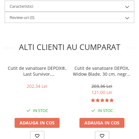
Lungimea manerului: 130 mm
Caracteristici
Latimea lamei: 40 mm
Grosimea lamei: 4 mm
Review-uri
(0)
Greutate: 360 g
Material lamei: otel inoxidabil 440
Material maner: plastic dur
Teaca: material
Constructie completa Tang
ALTI CLIENTI AU CUMPARAT
Cutit de vanatoare DEPOX®,
Cutit de vanatoare DEPOX,
Last Survivor,
Widow Blade, 30 cm, negru,
multifunctional, negru 35
teaca inclusa
cm, teaca inclusa
202,34 Lei
203,36 Lei
121,00 Lei
IN STOC
IN STOC
ADAUGA IN COS
ADAUGA IN COS