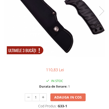
Electrocasnice
Lanterne
Incubatoare oua
Topor camping
Mori cereale si furaje
Seturi de cutite & accesorii
vanatoare si tactice
BINOCLURI & LUNETE
Prastii profesionale de vanatoare
Rucsacuri si huse
Bile metalice
Arme sporturi de precizie
ARTICOLE SUPORTERI
110,83 Lei
SPORTURI DE ECHIPA
Baseball
IN STOC
Durata de livrare:
1
ADAUGA IN COS
Cod Produs:
G33-1