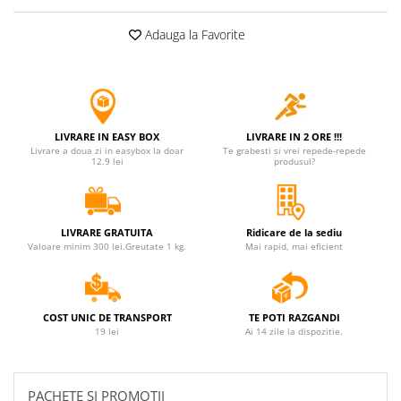
Adauga la Favorite
LIVRARE IN EASY BOX
LIVRARE IN 2 ORE !!!
Livrare a doua zi in easybox la doar
Te grabesti si vrei repede-repede
12.9 lei
produsul?
LIVRARE GRATUITA
Ridicare de la sediu
Valoare minim 300 lei.Greutate 1 kg.
Mai rapid, mai eficient
COST UNIC DE TRANSPORT
TE POTI RAZGANDI
19 lei
Ai 14 zile la dispozitie.
PACHETE SI PROMOTII