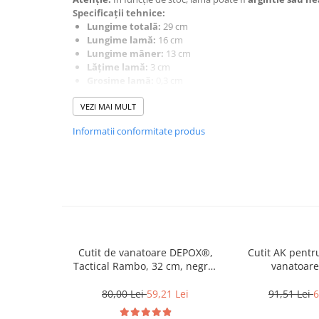
Incubatoare oua
Specificații tehnice:
Mori cereale si furaje
Lungime totală:
29 cm
Lungime lamă:
16 cm
ELECTRONICE
Lungime mâner:
13 cm
Baterii telefoane
Lățime lamă:
3 cm
Grosime lamă:
0,3 cm
Baterii si acumulatori
Material lamă:
oțel
VEZI MAI MULT
Material mâner:
plastic dur
Stative
Teacă:
inclusă, din material ecologic, cu prindere pe cu
Cantare electronice comerciale
Informatii conformitate produs
Ideal pentru activități în aer liber sau ca piesă utilitară, a
cu un design compact.
Casti audio telefoane
Masini de gaurit si insurubat
INSTRUMENTE MUZICALE
Accesorii chitara
Accesorii vioara-viola
Cutit de vanatoare DEPOX®,
Cutit AK pentr
Chitare clasice
Tactical Rambo, 32 cm, negru,
vanatoare
teaca inclusa
CLARINET
80,00 Lei
59,21 Lei
91,51 Lei
6
Microfoane