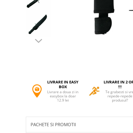
Accesorii tactice si sport
Accesori camping & drumetii
Lanterne
Topor camping
Seturi de cutite & accesorii
vanatoare si tactice
BINOCLURI & LUNETE
Prastii profesionale de vanatoare
Rucsacuri si huse
Bile metalice
Arme sporturi de precizie
LIVRARE IN EASY
LIVRARE IN 2 O
ARTICOLE SUPORTERI
BOX
!!!
Livrare a doua zi in
Te grabesti si vr
SPORTURI DE ECHIPA
easybox la doar
repede-repede
12.9 lei
produsul?
Baseball
UNIVERSUL COPIILOR
Costume si seturi pentru copii
PACHETE SI PROMOTII
Accesorii costume copii