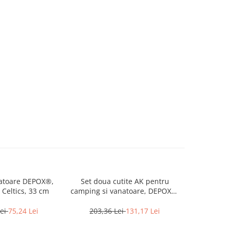
natoare DEPOX®,
Set doua cutite AK pentru
Cutit pli
e Celtics, 33 cm
camping si vanatoare, DEPOX®,
43 cm
Lei
75,24 Lei
203,36 Lei
131,17 Lei
203,3