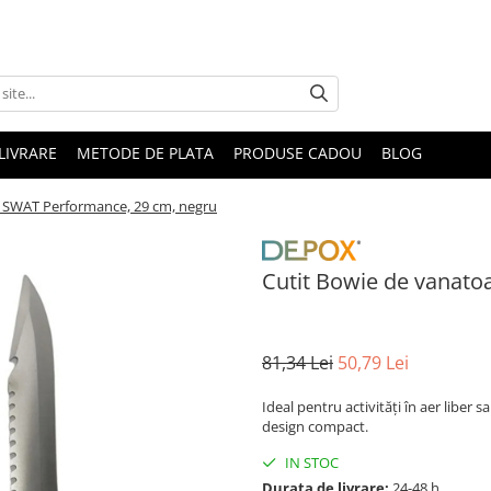
LIVRARE
METODE DE PLATA
PRODUSE CADOU
BLOG
, SWAT Performance, 29 cm, negru
Cutit Bowie de vanato
81,34 Lei
50,79 Lei
Ideal pentru activități în aer liber 
design compact.
IN STOC
Durata de livrare:
24-48 h