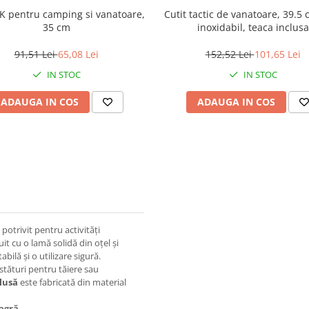
AK pentru camping si vanatoare,
Cutit tactic de vanatoare, 39.5 
35 cm
inoxidabil, teaca inclusa
91,51 Lei
65,08 Lei
152,52 Lei
101,65 Lei
IN STOC
IN STOC
ADAUGA IN COS
ADAUGA IN COS
 potrivit pentru activități
 cu o lamă solidă din oțel și
ilă și o utilizare sigură.
stături pentru tăiere sau
lusă
este fabricată din material
eagră
.