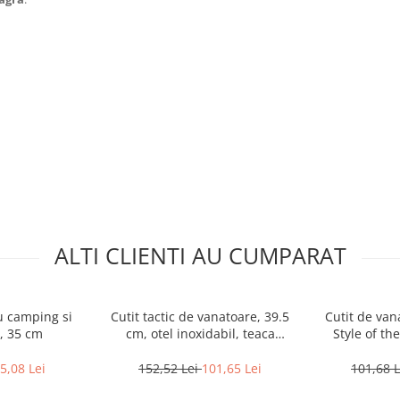
rea
cest cuțit combină funcționalitatea
ALTI CLIENTI AU CUMPARAT
u camping si
Cutit tactic de vanatoare, 39.5
Cutit de va
, 35 cm
cm, otel inoxidabil, teaca
Style of th
inclusa
5,08 Lei
152,52 Lei
101,65 Lei
101,68 