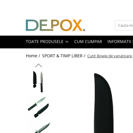
Toate Produsele
SPORT & TIMP LIBER
AUTOAPARARE
TOATE PRODUSELE
CUM CUMPAR
INFORMATII 
Pumnaluri si boxuri
Home /
SPORT & TIMP LIBER /
Cutit Bowie de vanatoare
Bastoane telescopice si nunceaguri
Electrosoc
Catuse
Spray autoaparare
Seturi & accesorii autoaparare
VANATOARE, DRUMETII & CAMPING
Cutite vanatoare
Bricege
Briceaguri fluture & antrenament
Sabii & Macete