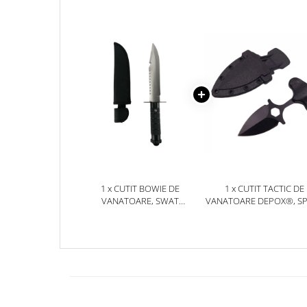
Jucarii antistres
Plusuri roblox, rainbow friend
doors & stitch
Figurine si masinute duble
Instrumente muzicale de jucarie
Gaming, Carti & Birotica
Costume Halloween copii
Costume spiderman
ACCESORII & DIVERSE
1 x CUTIT BOWIE DE
1 x CUTIT TACTIC DE
Accesorii decorative
VANATOARE, SWAT
VANATOARE DEPOX®, S
PERFORMANCE, 29 CM,
TRAP, 8 CM, NEGRU, TE
Brelocuri
NEGRU
CU PRINDERE CUREA
Echipamente petrecere
Jocuri de sah si table
Masti si costume adulti
Produse si dispozitive ajutatoare