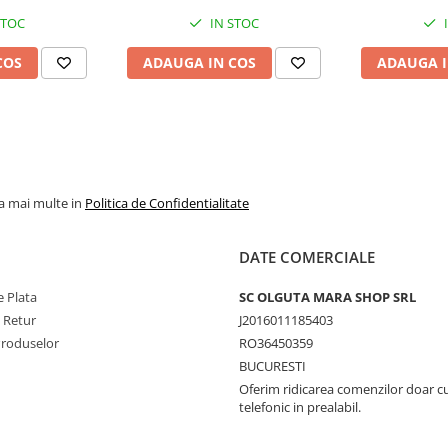
STOC
IN STOC
COS
ADAUGA IN COS
ADAUGA I
la mai multe in
Politica de Confidentialitate
DATE COMERCIALE
 Plata
SC OLGUTA MARA SHOP SRL
e Retur
J2016011185403
Produselor
RO36450359
BUCURESTI
Oferim ridicarea comenzilor doar c
telefonic in prealabil.