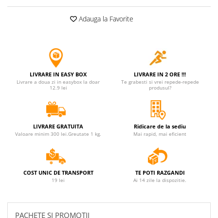
Adauga la Favorite
LIVRARE IN EASY BOX
LIVRARE IN 2 ORE !!!
Livrare a doua zi in easybox la doar
Te grabesti si vrei repede-repede
12.9 lei
produsul?
LIVRARE GRATUITA
Ridicare de la sediu
Valoare minim 300 lei.Greutate 1 kg.
Mai rapid, mai eficient
COST UNIC DE TRANSPORT
TE POTI RAZGANDI
19 lei
Ai 14 zile la dispozitie.
PACHETE SI PROMOTII