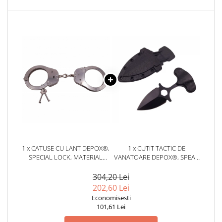
1 x CATUSE CU LANT DEPOX®,
1 x CUTIT TACTIC DE
SPECIAL LOCK, MATERIAL
VANATOARE DEPOX®, SPEAR
INOX, 24.5 CM, ARGINTII
TRAP, 8 CM, NEGRU, TEACA
CU PRINDERE CUREA
304,20 Lei
202,60 Lei
Economisesti
101,61 Lei