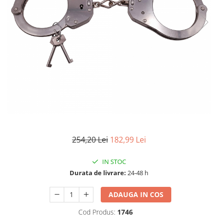
Electrocasnice
Lanterne
Incubatoare oua
Topor camping
Mori cereale si furaje
Seturi de cutite & accesorii
vanatoare si tactice
BINOCLURI & LUNETE
Prastii profesionale de vanatoare
Rucsacuri si huse
Bile metalice
Arme sporturi de precizie
ARTICOLE SUPORTERI
254,20 Lei
182,99 Lei
SPORTURI DE ECHIPA
Baseball
IN STOC
Durata de livrare:
24-48 h
ADAUGA IN COS
Cod Produs:
1746