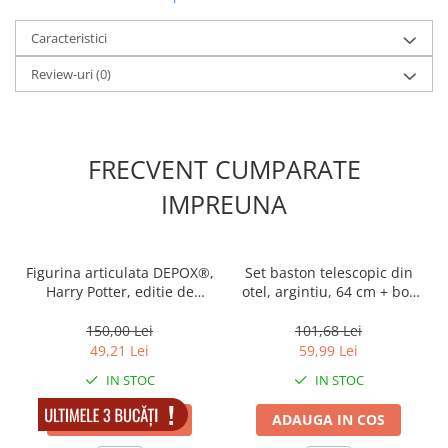
Caracteristici
Review-uri
(0)
FRECVENT CUMPARATE
IMPREUNA
Figurina articulata DEPOX®,
Set baston telescopic din
Harry Potter, editie de
otel, argintiu, 64 cm + box
colectie, 18 cm, stativ inclus
negru 1 cm grosime
150,00 Lei
101,68 Lei
49,21 Lei
59,99 Lei
IN STOC
IN STOC
ADAUGA IN COS
ADAUGA IN COS