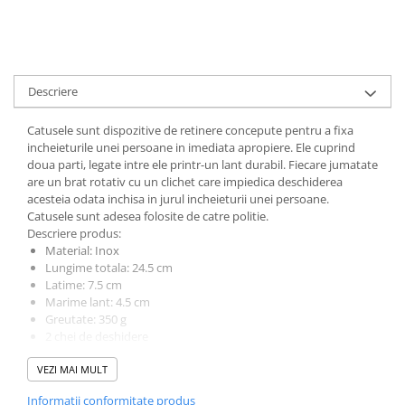
Descriere
Catusele sunt dispozitive de retinere concepute pentru a fixa
incheieturile unei persoane in imediata apropiere. Ele cuprind
doua parti, legate intre ele printr-un lant durabil. Fiecare jumatate
are un brat rotativ cu un clichet care impiedica deschiderea
acesteia odata inchisa in jurul incheieturii unei persoane.
Catusele sunt adesea folosite de catre politie.
Descriere produs:
Material: Inox
Lungime totala: 24.5 cm
Latime: 7.5 cm
Marime lant: 4.5 cm
Greutate: 350 g
2 chei de deshidere
Culoare: argintiu
VEZI MAI MULT
Informatii conformitate produs