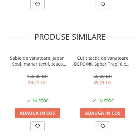
PRODUSE SIMILARE
Sabie de vanatoare, Japan
Cutit tactic de vanatoare
Soul, maner textil, teaca
DEPOX®, Spear Trap, 8 cm,
cadou, 70 cm
negru, teaca cu prindere
curea
150,00 Lei
50,00 Lei
99,21 Lei
39,21 Lei
IN STOC
IN STOC
ADAUGA IN COS
ADAUGA IN COS