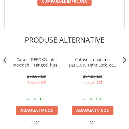
CUMPARA-LE IMPREUNA
PRODUSE ALTERNATIVE
Catuse DEPOX®, otel
Catuse cu balama
C
inoxidabil, Hinged, husa,
DEPOX®, Tight Lock, otel
20.5 cm
inoxidabil, 20 cm, husa
DE
tactica inclusa
203,36 Lei
254,20 Lei
106,73 Lei
137,24 Lei
IN STOC
IN STOC
ADAUGA IN COS
ADAUGA IN COS