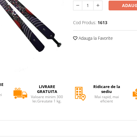
ADAUG
Cod Produs:
1613
Adauga la Favorite
RE
LIVRARE
Ridicare de la
GRATUITA
sediu
ei
Valoare minim 300
Mai rapid, mai
lei.Greutate 1 kg.
eficient