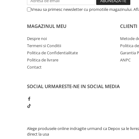
Muzicuta
Vreau sa primesc newsletter cu promotiile magazinului. Af
Orga electronica
Viori
MAGAZINUL MEU
CLIENTI
Despre noi
Metode de
Termeni si Conditii
Politica d
Politica de Confidentialitate
Garantia 
Politica de livrare
ANPC
Contact
SOCIAL
URMARESTE-NE IN SOCIAL MEDIA
Alege produsele online indragite urmand ca Depox sa le livre
direct la usa