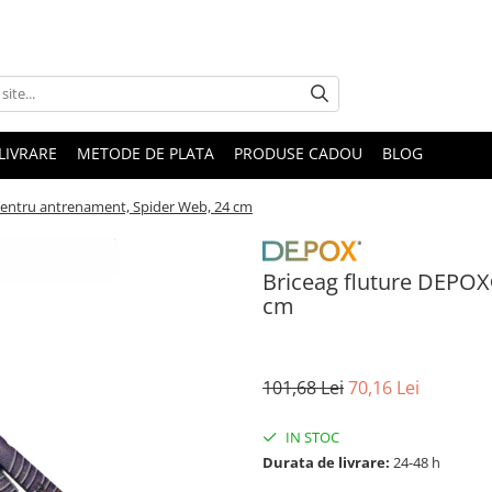
LIVRARE
METODE DE PLATA
PRODUSE CADOU
BLOG
entru antrenament, Spider Web, 24 cm
Briceag fluture DEPOX
cm
101,68 Lei
70,16 Lei
IN STOC
Durata de livrare:
24-48 h