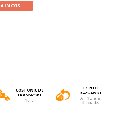
A IN COS
TE POTI
COST UNIC DE
RAZGANDI
TRANSPORT
Ai 14 zile la
19 lei
dispozitie.