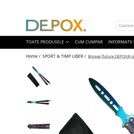
Toate Produsele
SPORT & TIMP LIBER
AUTOAPARARE
TOATE PRODUSELE
CUM CUMPAR
INFORMATII 
Pumnaluri si boxuri
Home /
SPORT & TIMP LIBER /
Briceag fluture DEPOX® p
Bastoane telescopice si nunceaguri
Electrosoc
Catuse
Spray autoaparare
Seturi & accesorii autoaparare
VANATOARE, DRUMETII & CAMPING
Cutite vanatoare
Bricege
Briceaguri fluture & antrenament
Sabii & Macete