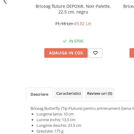
locomotie
Briceag fluture DEPOX®, Noir-Palette,
Brice
22.5 cm, negru
CASA SI GRADINA
Cutite & seturi de cutite
71,18 Lei
49,82 Lei
Cutite japoneze
Cutite macelarie
IN STOC
Accesori casa & gradina
ADAUGA IN COS
Accesorii gratar
Accesorii mese si scaune
Articole ambalare
Articole bucatarie
Articole Craciun
Caracteristici
Review-uri
(0)
Descriere
Ascutitoare si seturi de ascutire
cutite
Briceag Butterfly (Tip Fluture) pentru antrenament (lama n
Lungime lama: 10 cm
Corpuri de iluminat
Lunme inchis: 13.5 cm
Electrocasnice
Lungime deschis: 23.5 cm
Greutate: 175 g