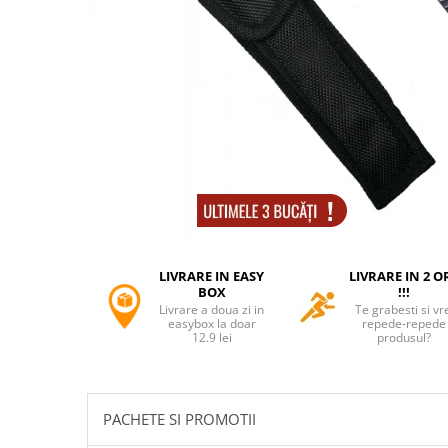
Accesorii tactice si sport
Accesori camping & drumetii
Lanterne
Topor camping
Seturi de cutite & accesorii
vanatoare si tactice
BINOCLURI & LUNETE
Prastii profesionale de vanatoare
Rucsacuri si huse
Bile metalice
Arme sporturi de precizie
LIVRARE IN EASY
LIVRARE IN 2 O
ARTICOLE SUPORTERI
BOX
!!!
Livrare a doua zi in
Te grabesti si vr
SPORTURI DE ECHIPA
easybox la doar
repede-repede
12.9 lei
produsul?
Baseball
UNIVERSUL COPIILOR
Costume si seturi pentru copii
PACHETE SI PROMOTII
Accesorii costume copii