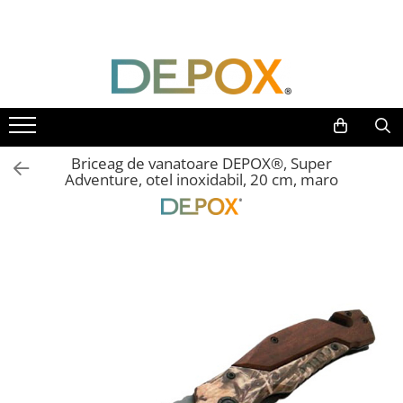
Toate Produsele
SPORT & TIMP LIBER
AUTOAPARARE
Pumnaluri si boxuri
Briceag de vanatoare DEPOX®, Super
Bastoane telescopice si nunceaguri
Adventure, otel inoxidabil, 20 cm, maro
Electrosoc
Catuse
Spray autoaparare
Seturi & accesorii autoaparare
VANATOARE, DRUMETII & CAMPING
Cutite vanatoare
Bricege
Briceaguri fluture & antrenament
Sabii & Macete