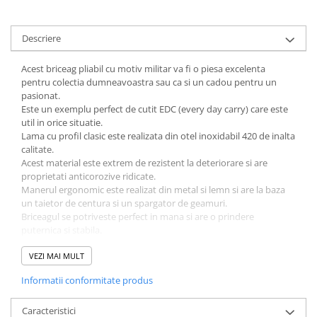
Muzicuta
Orga electronica
Descriere
Viori
Acest briceag pliabil cu motiv militar va fi o piesa excelenta
pentru colectia dumneavoastra sau ca si un cadou pentru un
pasionat.
Este un exemplu perfect de cutit EDC (every day carry) care este
util in orice situatie.
Lama cu profil clasic este realizata din otel inoxidabil 420 de inalta
calitate.
Acest material este extrem de rezistent la deteriorare si are
proprietati anticorozive ridicate.
Manerul ergonomic este realizat din metal si lemn si are la baza
un taietor de centura si un spargator de geamuri.
Briceagul se potriveste perfect in mana si are o prindere
puternica si stabila.
El se deschide cu usurinta cu un stift ce se afla pe partea
superioara a briceagului, iar cu o usoara miscare a mainii lama se
VEZI MAI MULT
desface numaidecat.
Informatii conformitate produs
Este, de asemenea, un instrument excelent pentru calatorii,
camping sau supravietuire.
Date tehnice:
Caracteristici