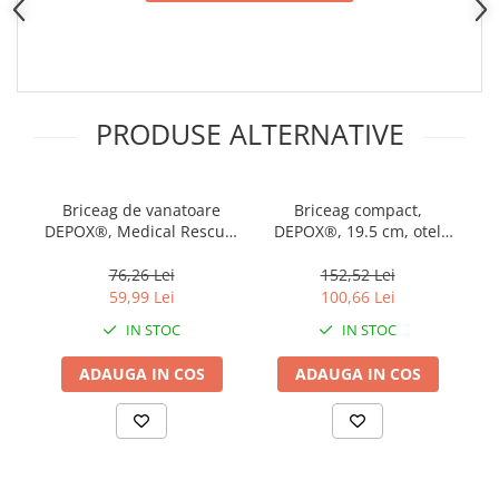
Incubatoare oua
Mori cereale si furaje
ELECTRONICE
Baterii telefoane
PRODUSE ALTERNATIVE
Baterii si acumulatori
Stative
Cantare electronice comerciale
Briceag de vanatoare
Briceag compact,
DEPOX®, Medical Rescue,
DEPOX®, 19.5 cm, otel
D
Casti audio telefoane
20.5 cm, otel inoxidabil,
inoxidabil
se
Masini de gaurit si insurubat
portocaliu
76,26 Lei
152,52 Lei
59,99 Lei
100,66 Lei
INSTRUMENTE MUZICALE
IN STOC
IN STOC
Accesorii chitara
Accesorii vioara-viola
ADAUGA IN COS
ADAUGA IN COS
Chitare clasice
CLARINET
Microfoane