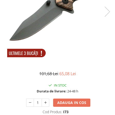
Accesorii tactice si sport
Accesori camping & drumetii
Lanterne
Topor camping
Seturi de cutite & accesorii
vanatoare si tactice
BINOCLURI & LUNETE
Prastii profesionale de vanatoare
Rucsacuri si huse
Bile metalice
Arme sporturi de precizie
101,68 Lei
65,08 Lei
ARTICOLE SUPORTERI
SPORTURI DE ECHIPA
IN STOC
Baseball
Durata de livrare:
24-48 h
UNIVERSUL COPIILOR
ADAUGA IN COS
Costume si seturi pentru copii
Cod Produs:
I73
Accesorii costume copii