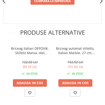
Incubatoare oua
CUMPARA-LE IMPREUNA
Mori cereale si furaje
ELECTRONICE
Baterii telefoane
Baterii si acumulatori
PRODUSE ALTERNATIVE
Stative
Cantare electronice comerciale
Briceag italian DEPOX®,
Briceag automat stiletto,
P
Casti audio telefoane
Stilleto Mania, otel
Italian Marble, 27 cm,
v
inoxidabil, 22.5 cm,
multicolor
o
Masini de gaurit si insurubat
argintiu
122,02 Lei
152,52 Lei
INSTRUMENTE MUZICALE
80,33 Lei
101,65 Lei
Accesorii chitara
IN STOC
IN STOC
Accesorii vioara-viola
ADAUGA IN COS
ADAUGA IN COS
Chitare clasice
CLARINET
Microfoane