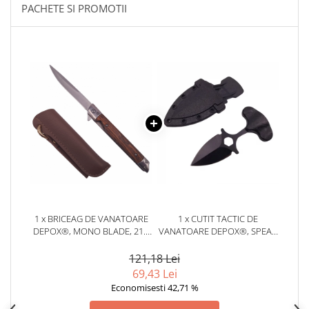
locomotie
PACHETE SI PROMOTII
CASA SI GRADINA
Cutite & seturi de cutite
Cutite japoneze
Cutite macelarie
Accesori casa & gradina
Accesorii gratar
Accesorii mese si scaune
Articole ambalare
Articole bucatarie
Articole Craciun
1 x BRICEAG DE VANATOARE
1 x CUTIT TACTIC DE
DEPOX®, MONO BLADE, 21.5
VANATOARE DEPOX®, SPEAR
Ascutitoare si seturi de ascutire
CM, OTEL INOXIDABIL, MARO,
TRAP, 8 CM, NEGRU, TEACA
cutite
TEACA PIELE INCLUSA
CU PRINDERE CUREA
121,18 Lei
Corpuri de iluminat
69,43 Lei
Economisesti 42,71 %
Electrocasnice