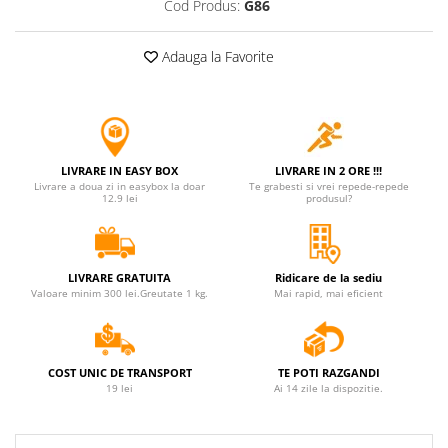
Cod Produs:
G86
Jucarii antistres
Plusuri roblox, rainbow friend
Adauga la Favorite
doors & stitch
Figurine si masinute duble
Instrumente muzicale de jucarie
Gaming, Carti & Birotica
LIVRARE IN EASY BOX
LIVRARE IN 2 ORE !!!
Livrare a doua zi in easybox la doar
Te grabesti si vrei repede-repede
Costume Halloween copii
12.9 lei
produsul?
Costume spiderman
ACCESORII & DIVERSE
LIVRARE GRATUITA
Ridicare de la sediu
Accesorii decorative
Valoare minim 300 lei.Greutate 1 kg.
Mai rapid, mai eficient
Brelocuri
Echipamente petrecere
COST UNIC DE TRANSPORT
TE POTI RAZGANDI
Jocuri de sah si table
19 lei
Ai 14 zile la dispozitie.
Masti si costume adulti
Produse si dispozitive ajutatoare