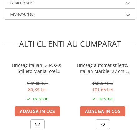
Caracteristici
Review-uri
(0)
ALTI CLIENTI AU CUMPARAT
Briceag italian DEPOX®,
Briceag automat stiletto,
Stilleto Mania, otel
Italian Marble, 27 cm,
inoxidabil, 22.5 cm, argintiu
multicolor
122,02 Lei
152,52 Lei
80,33 Lei
101,65 Lei
IN STOC
IN STOC
ADAUGA IN COS
ADAUGA IN COS