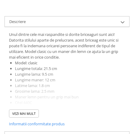
Muzicuta
Orga electronica
Viori
Descriere
Unul dintre cele mai raspandite si dorite briceaguri sunt aici!
Datorita stilului aparte de prelucrare, acest briceag este unic si
poate fi la indemana oricarei persoane indiferent de tipul de
utilizare. Model clasic cu un maner din lemn ce ajuta la un grip
mai eficient in orice conditie.
Model: clasic
Lungime totala: 21.5 cm
Lungime lama: 9.5 cm
Lungime maner: 12 cm
Latime lama: 1.8 cm
Grosime lama: 2.5 mm
Maner lemn pentru un grip mai bun
Otel 440C
Greutate: 70 g
VEZI MAI MULT
Teaca piele ce se poate prinde la curea
Informatii conformitate produs