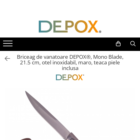
Toate Produsele
SPORT & TIMP LIBER
AUTOAPARARE
Pumnaluri si boxuri
Briceag de vanatoare DEPOX®, Mono Blade,
Bastoane telescopice si nunceaguri
21.5 cm, otel inoxidabil, maro, teaca piele
inclusa
Electrosoc
Catuse
Spray autoaparare
Seturi & accesorii autoaparare
VANATOARE, DRUMETII & CAMPING
Cutite vanatoare
Bricege
Briceaguri fluture & antrenament
Sabii & Macete