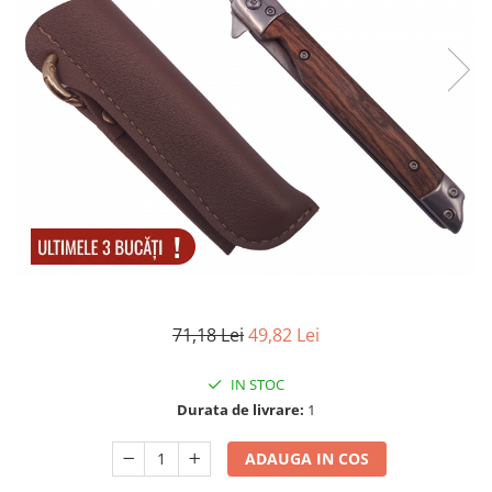
Accesorii tactice si sport
Accesori camping & drumetii
Lanterne
Topor camping
Seturi de cutite & accesorii
vanatoare si tactice
BINOCLURI & LUNETE
Prastii profesionale de vanatoare
Rucsacuri si huse
Bile metalice
Arme sporturi de precizie
ARTICOLE SUPORTERI
71,18 Lei
49,82 Lei
SPORTURI DE ECHIPA
IN STOC
Baseball
Durata de livrare:
1
UNIVERSUL COPIILOR
Costume si seturi pentru copii
ADAUGA IN COS
Accesorii costume copii