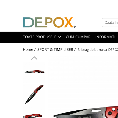
Toate Produsele
SPORT & TIMP LIBER
AUTOAPARARE
TOATE PRODUSELE
CUM CUMPAR
INFORMATII 
Pumnaluri si boxuri
Home /
SPORT & TIMP LIBER /
Briceag de buzunar DEPOX®
Bastoane telescopice si nunceaguri
Electrosoc
Catuse
Spray autoaparare
Seturi & accesorii autoaparare
VANATOARE, DRUMETII & CAMPING
Cutite vanatoare
Bricege
Briceaguri fluture & antrenament
Sabii & Macete