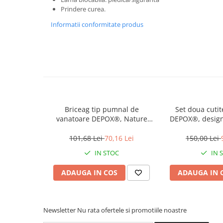
Incubatoare oua
Prindere curea.
Mori cereale si furaje
Informatii conformitate produs
ELECTRONICE
Baterii telefoane
Baterii si acumulatori
Stative
Cantare electronice comerciale
Casti audio telefoane
Briceag tip pumnal de
Set doua cuti
vanatoare DEPOX®, Nature
DEPOX®, design
Masini de gaurit si insurubat
Call, maner lemn, 21 cm, maro
cm, mult
INSTRUMENTE MUZICALE
101,68 Lei
70,16 Lei
150,00 Lei
Accesorii chitara
IN STOC
IN 
Accesorii vioara-viola
ADAUGA IN COS
ADAUGA IN 
Chitare clasice
CLARINET
Newsletter
Nu rata ofertele si promotiile noastre
Microfoane