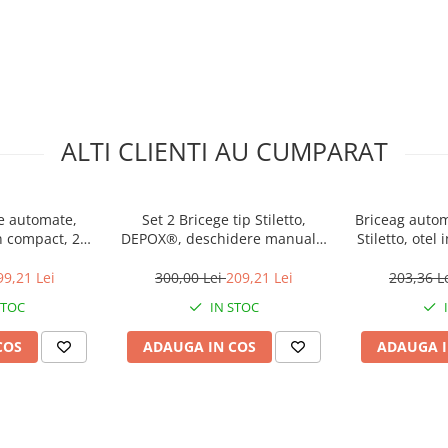
ALTI CLIENTI AU CUMPARAT
te automate,
Set 2 Bricege tip Stiletto,
Briceag autom
 compact, 24
DEPOX®, deschidere manuala,
Stiletto, otel
icolor
33 cm, lama metalica aurie
3
99,21 Lei
300,00 Lei
209,21 Lei
203,36 L
STOC
IN STOC
COS
ADAUGA IN COS
ADAUGA I