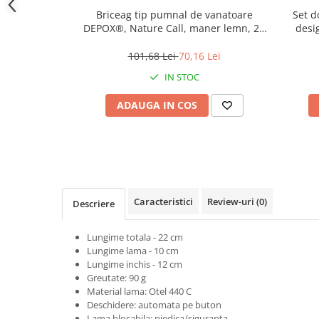
locomotie
Briceag tip pumnal de vanatoare
Set d
DEPOX®, Nature Call, maner lemn, 21
desi
CASA SI GRADINA
cm, maro
Cutite & seturi de cutite
101,68 Lei
70,16 Lei
Cutite japoneze
IN STOC
Cutite macelarie
ADAUGA IN COS
Accesori casa & gradina
Accesorii gratar
Accesorii mese si scaune
Articole ambalare
Articole bucatarie
Caracteristici
Review-uri
(0)
Descriere
Articole Craciun
Lungime totala - 22 cm
Ascutitoare si seturi de ascutire
Lungime lama - 10 cm
cutite
Lungime inchis - 12 cm
Corpuri de iluminat
Greutate: 90 g
Material lama: Otel 440 C
Electrocasnice
Deschidere: automata pe buton
Lama blocabila: piedica/siguranta