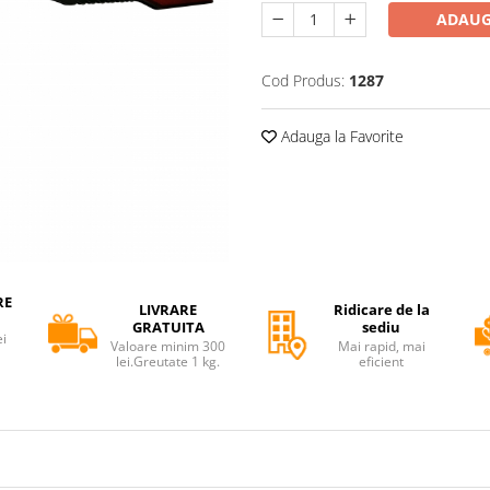
ADAUG
Cod Produs:
1287
Adauga la Favorite
RE
LIVRARE
Ridicare de la
GRATUITA
sediu
ei
Valoare minim 300
Mai rapid, mai
lei.Greutate 1 kg.
eficient