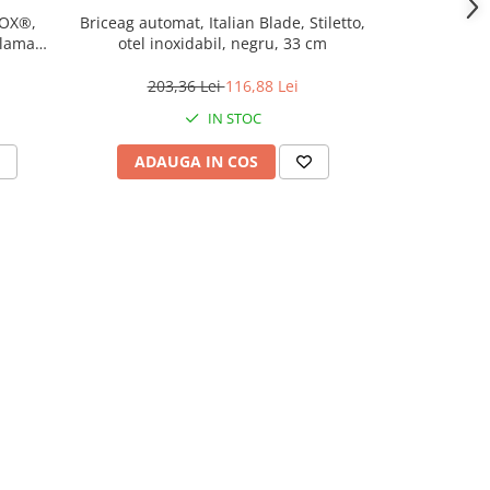
EPOX®,
Briceag automat, Italian Blade, Stiletto,
Briceag de v
 lama
otel inoxidabil, negru, 33 cm
Blade, otel 
203,36 Lei
116,88 Lei
111
IN STOC
ADAUGA IN COS
ADAU