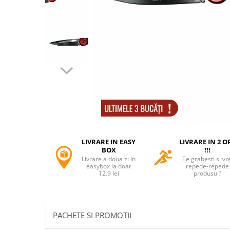
Accesorii tactice si sport
Accesori camping & drumetii
Lanterne
Topor camping
Seturi de cutite & accesorii
vanatoare si tactice
BINOCLURI & LUNETE
Prastii profesionale de vanatoare
Rucsacuri si huse
Bile metalice
Arme sporturi de precizie
LIVRARE IN EASY
LIVRARE IN 2 O
ARTICOLE SUPORTERI
BOX
!!!
Livrare a doua zi in
Te grabesti si vr
SPORTURI DE ECHIPA
easybox la doar
repede-repede
12.9 lei
produsul?
Baseball
UNIVERSUL COPIILOR
Costume si seturi pentru copii
PACHETE SI PROMOTII
Accesorii costume copii