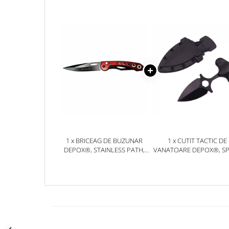
Jucarii antistres
Plusuri roblox, rainbow friend
doors & stitch
Figurine si masinute duble
Instrumente muzicale de jucarie
Gaming, Carti & Birotica
Costume Halloween copii
Costume spiderman
ACCESORII & DIVERSE
1 x BRICEAG DE BUZUNAR
1 x CUTIT TACTIC DE
Accesorii decorative
DEPOX®, STAINLESS PATH,
VANATOARE DEPOX®, S
OTEL INOXIDABI, 22 CM, ROSU
TRAP, 8 CM, NEGRU, TE
Brelocuri
CU PRINDERE CUREA
Echipamente petrecere
Jocuri de sah si table
Masti si costume adulti
Produse si dispozitive ajutatoare