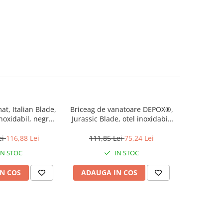
at, Italian Blade,
Briceag de vanatoare DEPOX®,
Briceag d
 inoxidabil, negru,
Jurassic Blade, otel inoxidabil,
Grizzl
3 cm
20 cm, negru, husa inclusa
ei
116,88 Lei
111,85 Lei
75,24 Lei
81,3
IN STOC
IN STOC
N COS
ADAUGA IN COS
ADAUG