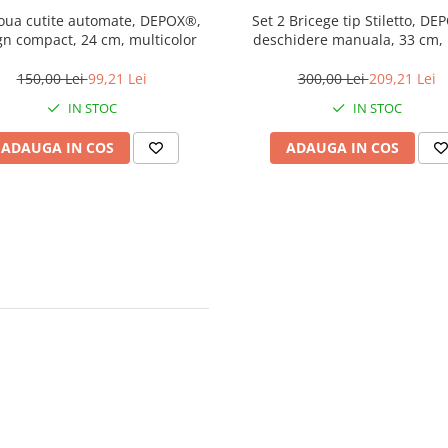
oua cutite automate, DEPOX®,
Set 2 Bricege tip Stiletto, D
gn compact, 24 cm, multicolor
deschidere manuala, 33 cm,
metalica aurie
150,00 Lei
99,21 Lei
300,00 Lei
209,21 Lei
IN STOC
IN STOC
ADAUGA IN COS
ADAUGA IN COS