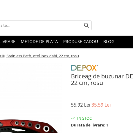
LIVRARE
METODE DE PLATA
PRODUSE CADOU
BLOG
, Stainless Path, otel inoxidabi, 22 cm, rosu
Briceag de buzunar DEP
22 cm, rosu
55,92 Lei
35,59 Lei
IN STOC
Durata de livrare:
1