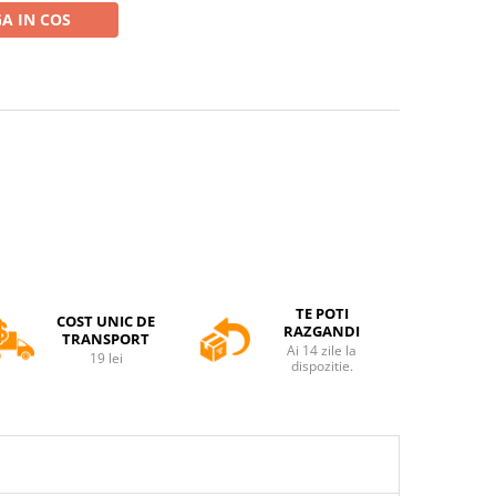
A IN COS
TE POTI
COST UNIC DE
RAZGANDI
TRANSPORT
Ai 14 zile la
19 lei
dispozitie.