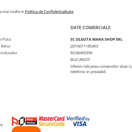
la mai multe in
Politica de Confidentialitate
DATE COMERCIALE
 Plata
SC OLGUTA MARA SHOP SRL
e Retur
J2016011185403
Produselor
RO36450359
BUCURESTI
Oferim ridicarea comenzilor doar c
telefonic in prealabil.
ze