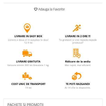
Adauga la Favorite
LIVRARE IN EASY BOX
LIVRARE IN 2 ORE !!!
Livrare a doua zi in easybox la doar
Te grabesti si vrei repede-repede
12.9 lei
produsul?
LIVRARE GRATUITA
Ridicare de la sediu
Valoare minim 300 lei.Greutate 1 kg.
Mai rapid, mai eficient
COST UNIC DE TRANSPORT
TE POTI RAZGANDI
19 lei
Ai 14 zile la dispozitie.
PACHETE SI PROMOTII