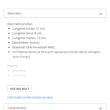
Descriere
Descriere produs:
Lungime totala: 21 cm;
Lungime lama: 8 cm;
Lungime maner: 13 cm;
Deschidere: buton;
Material: Otel inoxidabil 440C;
Inchiderea lamei se face prin apasarea primei cleme (dreapta
spre stanga)
Pentru:
Drumetii;
Camping;
Pescuit;
Vanatoare.
VEZI MAI MULT
Informatii conformitate produs
Caracteristici