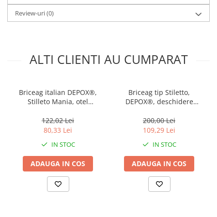
Review-uri
(0)
ALTI CLIENTI AU CUMPARAT
Briceag italian DEPOX®,
Briceag tip Stiletto,
Stilleto Mania, otel
DEPOX®, deschidere
inoxidabil, 22.5 cm, argintiu
manuala, lungime 33 cm,
lama metalica, maro, lemn
122,02 Lei
200,00 Lei
80,33 Lei
109,29 Lei
IN STOC
IN STOC
ADAUGA IN COS
ADAUGA IN COS