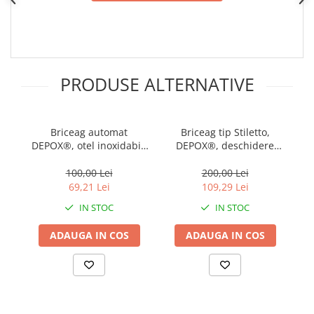
PRODUSE ALTERNATIVE
Briceag automat
Briceag tip Stiletto,
DEPOX®, otel inoxidabil,
DEPOX®, deschidere
a
22 cm, negru
manuala, lungime 33 cm,
lama metalica, maro,
100,00 Lei
200,00 Lei
lemn
69,21 Lei
109,29 Lei
IN STOC
IN STOC
ADAUGA IN COS
ADAUGA IN COS