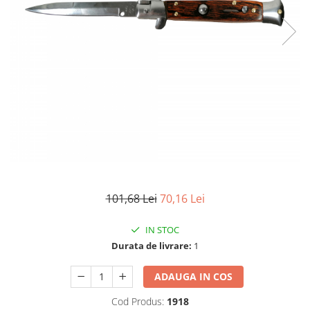
Electrocasnice
Lanterne
Incubatoare oua
Topor camping
Mori cereale si furaje
Seturi de cutite & accesorii
vanatoare si tactice
BINOCLURI & LUNETE
Prastii profesionale de vanatoare
Rucsacuri si huse
Bile metalice
Arme sporturi de precizie
ARTICOLE SUPORTERI
101,68 Lei
70,16 Lei
SPORTURI DE ECHIPA
Baseball
IN STOC
Durata de livrare:
1
ADAUGA IN COS
Cod Produs:
1918