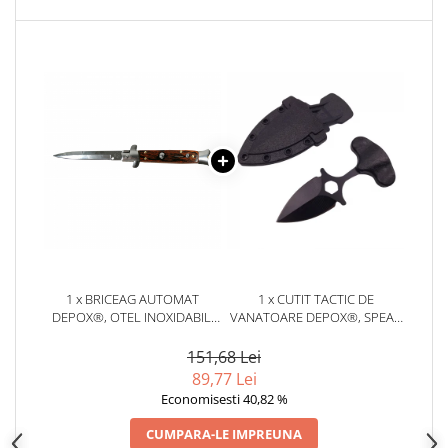
1 x BRICEAG AUTOMAT
1 x CUTIT TACTIC DE
DEPOX®, OTEL INOXIDABIL,
VANATOARE DEPOX®, SPEAR
ITALIAN BLADE, STILETTO, 21
TRAP, 8 CM, NEGRU, TEACA
CM
CU PRINDERE CUREA
151,68 Lei
89,77 Lei
Economisesti 40,82 %
CUMPARA-LE IMPREUNA