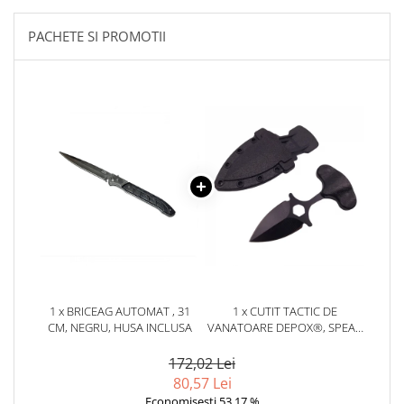
locomotie
PACHETE SI PROMOTII
CASA SI GRADINA
Cutite & seturi de cutite
Cutite japoneze
Cutite macelarie
Accesori casa & gradina
Accesorii gratar
Accesorii mese si scaune
Articole ambalare
Articole bucatarie
Articole Craciun
Ascutitoare si seturi de ascutire
1 x BRICEAG AUTOMAT , 31
1 x CUTIT TACTIC DE
cutite
CM, NEGRU, HUSA INCLUSA
VANATOARE DEPOX®, SPEAR
TRAP, 8 CM, NEGRU, TEACA
Corpuri de iluminat
CU PRINDERE CUREA
172,02 Lei
Electrocasnice
80,57 Lei
Economisesti 53,17 %