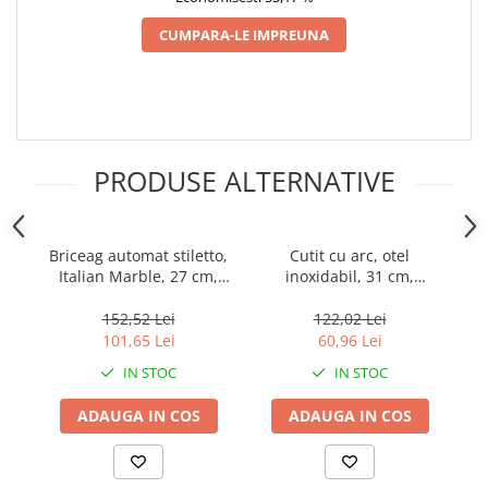
Incubatoare oua
CUMPARA-LE IMPREUNA
Mori cereale si furaje
ELECTRONICE
Baterii telefoane
Baterii si acumulatori
Stative
PRODUSE ALTERNATIVE
Cantare electronice comerciale
Casti audio telefoane
Briceag automat stiletto,
Cutit cu arc, otel
Masini de gaurit si insurubat
Italian Marble, 27 cm,
inoxidabil, 31 cm,
multicolor
argintiu, husa inclusa
Ma
INSTRUMENTE MUZICALE
152,52 Lei
122,02 Lei
Accesorii chitara
101,65 Lei
60,96 Lei
Accesorii vioara-viola
IN STOC
IN STOC
Chitare clasice
ADAUGA IN COS
ADAUGA IN COS
CLARINET
Microfoane