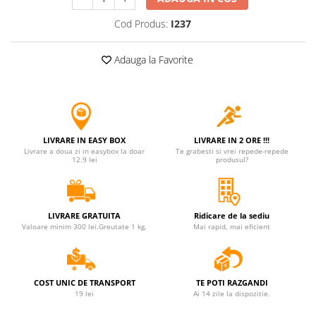
Jucarii antistres
Cod Produs:
I237
Plusuri roblox, rainbow friend
doors & stitch
Adauga la Favorite
Figurine si masinute duble
Instrumente muzicale de jucarie
Gaming, Carti & Birotica
Costume Halloween copii
LIVRARE IN EASY BOX
LIVRARE IN 2 ORE !!!
Livrare a doua zi in easybox la doar
Te grabesti si vrei repede-repede
Costume spiderman
12.9 lei
produsul?
ACCESORII & DIVERSE
Accesorii decorative
LIVRARE GRATUITA
Ridicare de la sediu
Brelocuri
Valoare minim 300 lei.Greutate 1 kg.
Mai rapid, mai eficient
Echipamente petrecere
Jocuri de sah si table
COST UNIC DE TRANSPORT
TE POTI RAZGANDI
Masti si costume adulti
19 lei
Ai 14 zile la dispozitie.
Produse si dispozitive ajutatoare