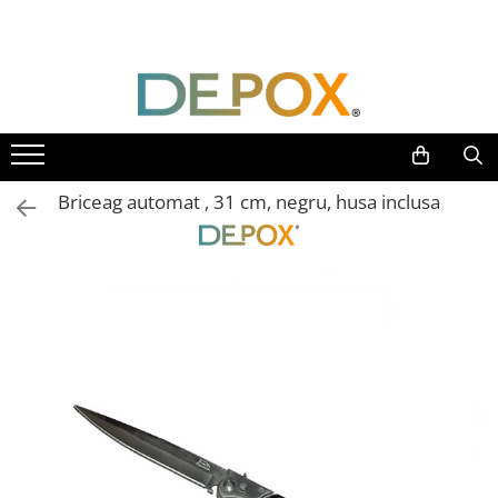
Toate Produsele
SPORT & TIMP LIBER
AUTOAPARARE
Pumnaluri si boxuri
Briceag automat , 31 cm, negru, husa inclusa
Bastoane telescopice si nunceaguri
Electrosoc
Catuse
Spray autoaparare
Seturi & accesorii autoaparare
VANATOARE, DRUMETII & CAMPING
Cutite vanatoare
Bricege
Briceaguri fluture & antrenament
Sabii & Macete