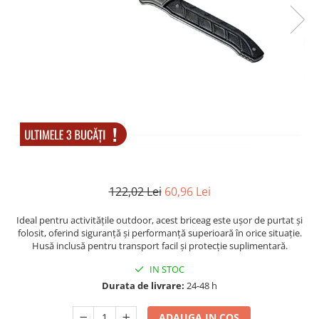
Accesorii tactice si sport
Accesori camping & drumetii
Lanterne
Topor camping
Seturi de cutite & accesorii
vanatoare si tactice
BINOCLURI & LUNETE
Prastii profesionale de vanatoare
Rucsacuri si huse
Bile metalice
Arme sporturi de precizie
122,02 Lei
60,96 Lei
ARTICOLE SUPORTERI
Ideal pentru activitățile outdoor, acest briceag este ușor de purtat și
SPORTURI DE ECHIPA
folosit, oferind siguranță și performanță superioară în orice situație.
Husă inclusă pentru transport facil și protecție suplimentară.
Baseball
IN STOC
UNIVERSUL COPIILOR
Durata de livrare:
24-48 h
Costume si seturi pentru copii
Accesorii costume copii
ADAUGA IN COS