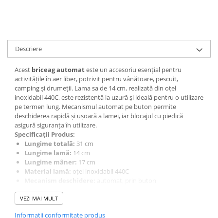
Muzicuta
Orga electronica
Viori
Descriere
Acest
briceag automat
este un accesoriu esențial pentru
activitățile în aer liber, potrivit pentru vânătoare, pescuit,
camping și drumeții. Lama sa de 14 cm, realizată din oțel
inoxidabil 440C, este rezistentă la uzură și ideală pentru o utilizare
pe termen lung. Mecanismul automat pe buton permite
deschiderea rapidă și ușoară a lamei, iar blocajul cu piedică
asigură siguranța în utilizare.
Specificații Produs:
Lungime totală:
31 cm
Lungime lamă:
14 cm
Lungime mâner:
17 cm
Material lamă:
oțel inoxidabil 440C
Mecanism deschidere:
automat, prin buton
Sistem de siguranță:
piedică pentru blocarea lamei
VEZI MAI MULT
Protecție degete:
mâner cu protecție pentru degete
Accesorii:
husă cadou inclusă
Informatii conformitate produs
Caracteristici Cheie: