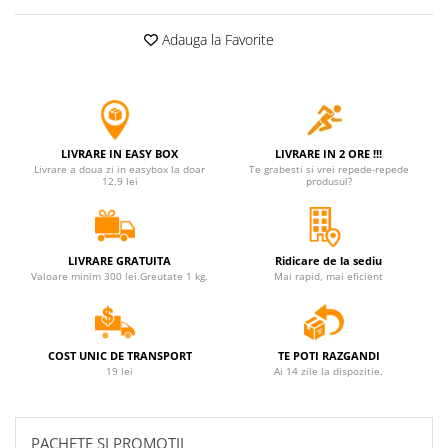
Adauga la Favorite
LIVRARE IN EASY BOX
LIVRARE IN 2 ORE !!!
Livrare a doua zi in easybox la doar
Te grabesti si vrei repede-repede
12.9 lei
produsul?
LIVRARE GRATUITA
Ridicare de la sediu
Valoare minim 300 lei.Greutate 1 kg.
Mai rapid, mai eficient
COST UNIC DE TRANSPORT
TE POTI RAZGANDI
19 lei
Ai 14 zile la dispozitie.
PACHETE SI PROMOTII