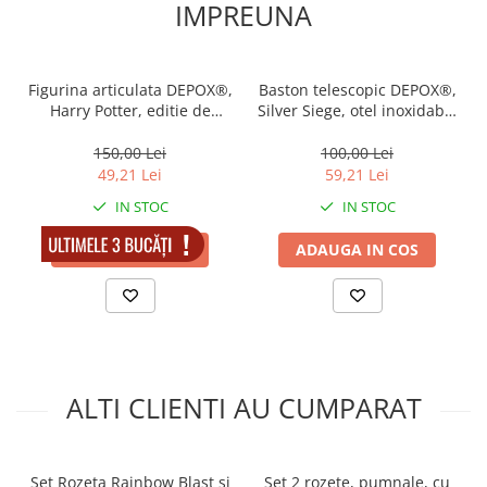
IMPREUNA
Figurina articulata DEPOX®,
Baston telescopic DEPOX®,
Harry Potter, editie de
Silver Siege, otel inoxidabil,
colectie, 18 cm, stativ inclus
64 cm, 3 sectiuni, argintiu,
husa inclusa
150,00 Lei
100,00 Lei
49,21 Lei
59,21 Lei
IN STOC
IN STOC
ADAUGA IN COS
ADAUGA IN COS
ALTI CLIENTI AU CUMPARAT
Set Rozeta Rainbow Blast si
Set 2 rozete, pumnale, cu