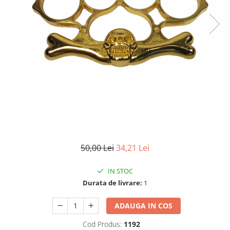
Electrocasnice
Lanterne
Incubatoare oua
Topor camping
Mori cereale si furaje
Seturi de cutite & accesorii
vanatoare si tactice
BINOCLURI & LUNETE
Prastii profesionale de vanatoare
Rucsacuri si huse
Bile metalice
Arme sporturi de precizie
ARTICOLE SUPORTERI
50,00 Lei
34,21 Lei
SPORTURI DE ECHIPA
Baseball
IN STOC
Durata de livrare:
1
ADAUGA IN COS
Cod Produs:
1192