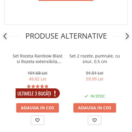
PRODUSE ALTERNATIVE
Set Rozeta Rainbow Blast
Set 2 rozete, pumnale, cu
R
si Rozeta extensibila,
snur, 0.5 cm
DEPOX® , otel inoxidabil
Cr
101,68 Lei
91,51 Lei
49,82 Lei
59,99 Lei
IN STOC
IN STOC
ADAUGA IN COS
ADAUGA IN COS