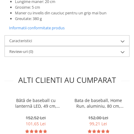
Lungime maner: 20 cm
Grosime: 5 cm
Maner cu invelis din cauciuc pentru un grip mai bun
Greutate: 380 g
Informatii conformitate produs
Caracteristici
Review-uri
(0)
ALTI CLIENTI AU CUMPARAT
Bâtă de baseball cu
Bata de baseball, Home
lanternă LED, 49 cm,
Run, aluminiu, 80 cm,
autoapărare
negru
152,52 Lei
152,00 Lei
101,65 Lei
99,21 Lei