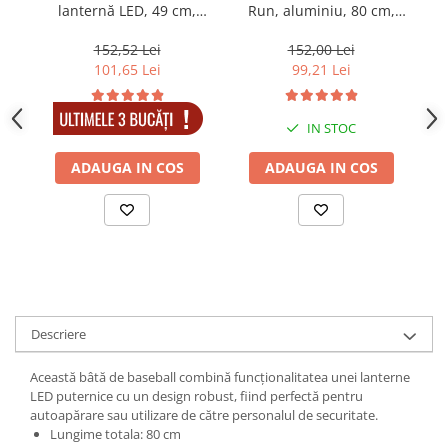
lanternă LED, 49 cm,
Run, aluminiu, 80 cm,
autoapărare
negru
152,52 Lei
152,00 Lei
101,65 Lei
99,21 Lei
IN STOC
IN STOC
ADAUGA IN COS
ADAUGA IN COS
Descriere
Această bâtă de baseball combină funcționalitatea unei lanterne
LED puternice cu un design robust, fiind perfectă pentru
autoapărare sau utilizare de către personalul de securitate.
Lungime totala: 80 cm