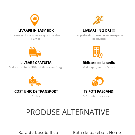
LIVRARE IN EASY BOX
LIVRARE IN 2 ORE !!!
Livrare a doua zi in easybox la doar
Te grabesti si vrei repede-repede
12.9 lei
produsul?
LIVRARE GRATUITA
Ridicare de la sediu
Valoare minim 300 lei.Greutate 1 kg.
Mai rapid, mai eficient
COST UNIC DE TRANSPORT
TE POTI RAZGANDI
19 lei
Ai 14 zile la dispozitie.
PRODUSE ALTERNATIVE
Bâtă de baseball cu
Bata de baseball, Home
B