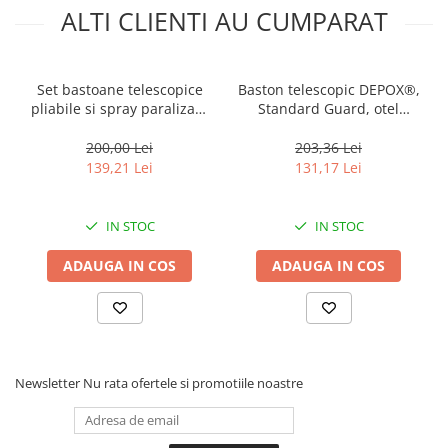
ALTI CLIENTI AU CUMPARAT
Set bastoane telescopice
Baston telescopic DEPOX®,
pliabile si spray paralizant
Standard Guard, otel
chili, DEPOX®, 64 cm / 60
inoxidabil, 40 cm, negru,
ml, maner antiderapant,
toc tactic inclus
200,00 Lei
203,36 Lei
negru
139,21 Lei
131,17 Lei
IN STOC
IN STOC
ADAUGA IN COS
ADAUGA IN COS
Newsletter
Nu rata ofertele si promotiile noastre