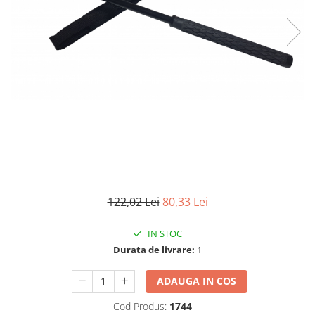
Electrocasnice
Lanterne
Incubatoare oua
Topor camping
Mori cereale si furaje
Seturi de cutite & accesorii
vanatoare si tactice
BINOCLURI & LUNETE
Prastii profesionale de vanatoare
Rucsacuri si huse
Bile metalice
Arme sporturi de precizie
ARTICOLE SUPORTERI
122,02 Lei
80,33 Lei
SPORTURI DE ECHIPA
Baseball
IN STOC
Durata de livrare:
1
ADAUGA IN COS
Cod Produs:
1744