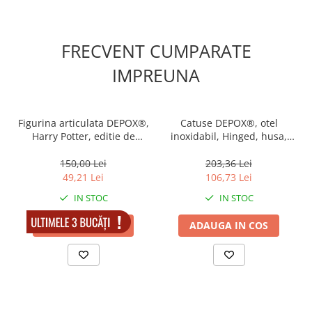
FRECVENT CUMPARATE
IMPREUNA
Figurina articulata DEPOX®,
Catuse DEPOX®, otel
Harry Potter, editie de
inoxidabil, Hinged, husa,
colectie, 18 cm, stativ inclus
20.5 cm
150,00 Lei
203,36 Lei
49,21 Lei
106,73 Lei
IN STOC
IN STOC
ADAUGA IN COS
ADAUGA IN COS