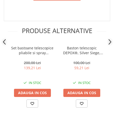
PRODUSE ALTERNATIVE
Set bastoane telescopice
Baston telescopic
pliabile si spray
DEPOX®, Silver Siege,
paralizant chili, DEPOX®,
otel inoxidabil, 64 cm, 3
DE
64 cm / 60 ml, maner
sectiuni, argintiu, husa
200,00 Lei
100,00 Lei
antiderapant, negru
inclusa
139,21 Lei
59,21 Lei
IN STOC
IN STOC
ADAUGA IN COS
ADAUGA IN COS