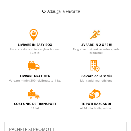
Adauga la Favorite
LIVRARE IN EASY BOX
LIVRARE IN 2 ORE !!!
Livrare a doua zi in easybox la doar
Te grabesti si vrei repede-repede
12.9 lei
produsul?
LIVRARE GRATUITA
Ridicare de la sediu
Valoare minim 300 lei.Greutate 1 kg.
Mai rapid, mai eficient
COST UNIC DE TRANSPORT
TE POTI RAZGANDI
19 lei
Ai 14 zile la dispozitie.
PACHETE SI PROMOTII