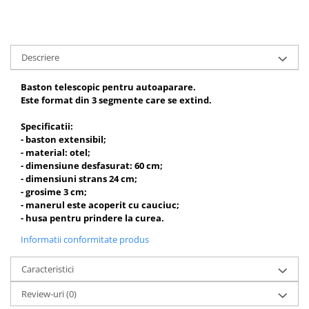
Descriere
Baston telescopic pentru autoaparare.
Este format din 3 segmente care se extind.
Specificatii:
- baston extensibil;
- material: otel;
- dimensiune desfasurat: 60 cm;
- dimensiuni strans 24 cm;
- grosime 3 cm;
- manerul este acoperit cu cauciuc;
- husa pentru prindere la curea.
Informatii conformitate produs
Caracteristici
Review-uri
(0)