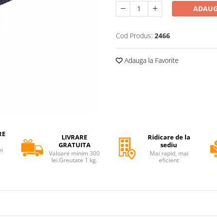
ADAUG
Cod Produs:
2466
Adauga la Favorite
RE
LIVRARE
Ridicare de la
GRATUITA
sediu
ei
Valoare minim 300
Mai rapid, mai
lei.Greutate 1 kg.
eficient