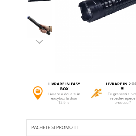
Accesorii tactice si sport
Accesori camping & drumetii
Lanterne
Topor camping
Seturi de cutite & accesorii
vanatoare si tactice
BINOCLURI & LUNETE
Prastii profesionale de vanatoare
Rucsacuri si huse
Bile metalice
Arme sporturi de precizie
LIVRARE IN EASY
LIVRARE IN 2 O
ARTICOLE SUPORTERI
BOX
!!!
Livrare a doua zi in
Te grabesti si vr
SPORTURI DE ECHIPA
easybox la doar
repede-repede
12.9 lei
produsul?
Baseball
UNIVERSUL COPIILOR
Costume si seturi pentru copii
PACHETE SI PROMOTII
Accesorii costume copii