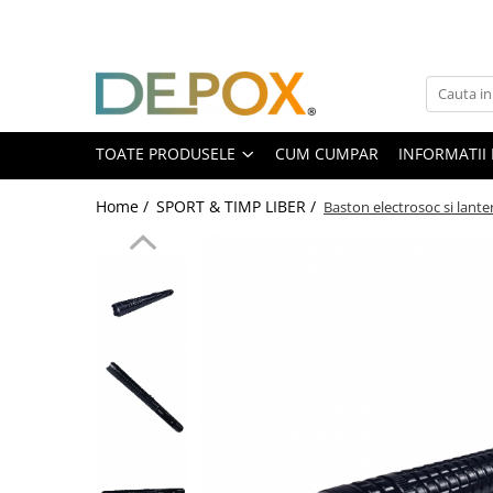
Toate Produsele
SPORT & TIMP LIBER
AUTOAPARARE
TOATE PRODUSELE
CUM CUMPAR
INFORMATII 
Pumnaluri si boxuri
Home /
SPORT & TIMP LIBER /
Baston electrosoc si lant
Bastoane telescopice si nunceaguri
Electrosoc
Catuse
Spray autoaparare
Seturi & accesorii autoaparare
VANATOARE, DRUMETII & CAMPING
Cutite vanatoare
Bricege
Briceaguri fluture & antrenament
Sabii & Macete