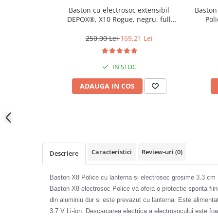
locomotie
Baston cu electrosoc extensibil
Baston
DEPOX®, X10 Rogue, negru, full
Poli
CASA SI GRADINA
metalic, 49 cm, cutie transport
Cutite & seturi de cutite
250,00 Lei
169,21 Lei
Cutite japoneze
Cutite macelarie
IN STOC
Accesori casa & gradina
ADAUGA IN COS
Accesorii gratar
Accesorii mese si scaune
Articole ambalare
Articole bucatarie
Articole Craciun
Caracteristici
Review-uri
(0)
Descriere
Ascutitoare si seturi de ascutire
cutite
Baston X8 Police cu lanterna si electrosoc grosime 3.3 cm
Corpuri de iluminat
Baston X8 electrosoc Police va ofera o protectie sporita fii
din aluminiu dur si este prevazut cu lanterna. Este aliment
Electrocasnice
3.7 V Li-ion. Descarcarea electrica a electrosocului este f