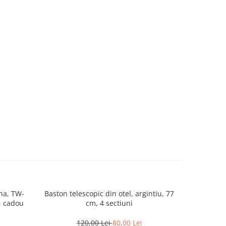
rna, TW-
Baston telescopic din otel, argintiu, 77
Spray para
, cadou
cm, 4 sectiuni
120,00 Lei
80,00 Lei