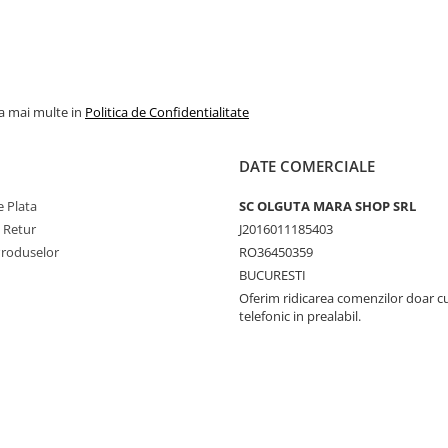
la mai multe in
Politica de Confidentialitate
DATE COMERCIALE
 Plata
SC OLGUTA MARA SHOP SRL
e Retur
J2016011185403
Produselor
RO36450359
BUCURESTI
Oferim ridicarea comenzilor doar c
telefonic in prealabil.