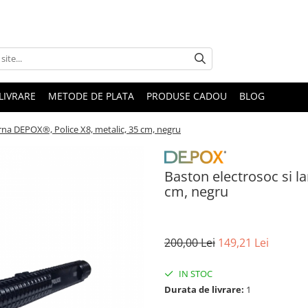
LIVRARE
METODE DE PLATA
PRODUSE CADOU
BLOG
erna DEPOX®, Police X8, metalic, 35 cm, negru
Baston electrosoc si l
cm, negru
200,00 Lei
149,21 Lei
IN STOC
Durata de livrare:
1