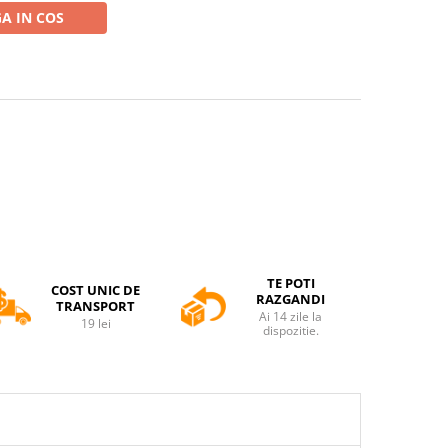
A IN COS
TE POTI
COST UNIC DE
RAZGANDI
TRANSPORT
Ai 14 zile la
19 lei
dispozitie.