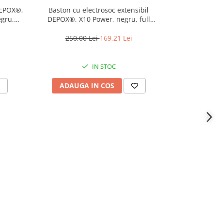
DEPOX®,
Baston cu electrosoc extensibil
Baston cu ele
egru,
DEPOX®, X10 Power, negru, full
X8, metalic,
metalic, 49 cm
250,00 Lei
169,21 Lei
220,
IN STOC
ADAUGA IN COS
ADAU