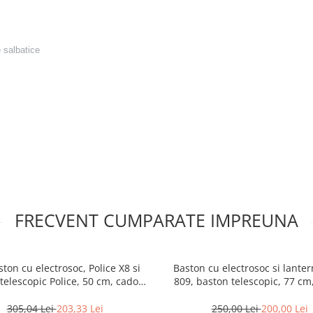
 salbatice
on (inclusi in pachet).
FRECVENT CUMPARATE IMPREUNA
ston cu electrosoc, Police X8 si
Baston cu electrosoc si lante
telescopic Police, 50 cm, cadou
809, baston telescopic, 77 cm
spray paralizant
305,04 Lei
203,33 Lei
250,00 Lei
200,00 Lei