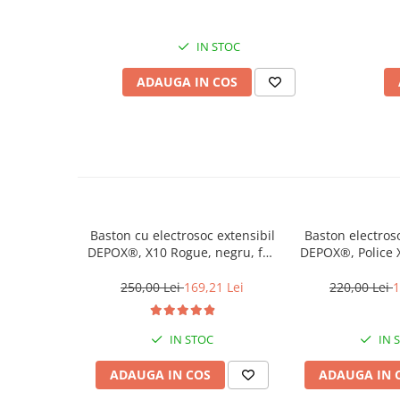
Muzicuta
Orga electronica
IN STOC
Viori
ADAUGA IN COS
Baston cu electrosoc extensibil
Baston electros
DEPOX®, X10 Rogue, negru, full
DEPOX®, Police X
metalic, 49 cm, cutie transport
cm, negru, acum
250,00 Lei
169,21 Lei
220,00 Lei
1
IN STOC
IN 
ADAUGA IN COS
ADAUGA IN 