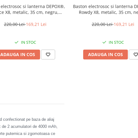
 electrosoc si lanterna DEPOX®,
Baston electrosoc si lanterna 
ce X8, metalic, 35 cm, negru,
Rowdy X8, metalic, 35 cm, n
acumulator inclus
acumulator inclus
220,00 Lei
169,21 Lei
220,00 Lei
169,21 Lei
IN STOC
IN STOC
ADAUGA IN COS
ADAUGA IN COS
nd confectionat pe baza de aliaj
at de 2 acumulatori de 4000 mAh,
oarte puternica si zgomotoasa ce