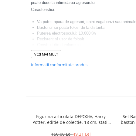
Incubatoare oua
poate duce la intimidarea agresorului.
Mori cereale si furaje
Caracteristici:
ELECTRONICE
Va puteti apara de agresori, caini vagabonzi sau animale
Baterii telefoane
Bastonul se poate folosi de la distanta
Puterea electrosocului: 10.000Kw
Baterii si acumulatori
Rezistent si usor de folosit
Construit din duraluminiu
Stative
Programe de iluminat: Mediu,Scazut,Flash,SOS
VEZI MAI MULT
Cantare electronice comerciale
Durata de viata a lampii: 100.000 ore
Se alimenteaza cu 2 acumulatori de 4000 mAh. 3.7 V Li-i
Informatii conformitate produs
Casti audio telefoane
Pachetul contine:
Masini de gaurit si insurubat
Baston electrosoc
Incarcator priza 220 pentru acumulatori
INSTRUMENTE MUZICALE
2 acumulatori de 4000 mAh
Accesorii chitara
Accesorii vioara-viola
Chitare clasice
Figurina articulata DEPOX®, Harry
Set Ba
CLARINET
Potter, editie de colectie, 18 cm, stativ
baston 
inclus
Microfoane
150,00 Lei
49,21 Lei