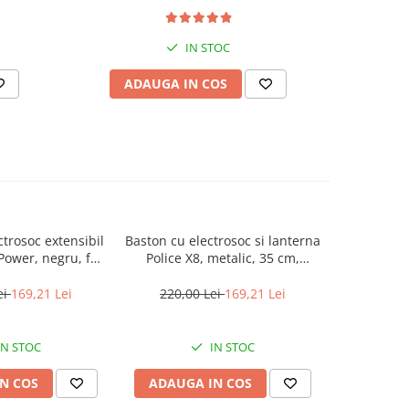
IN STOC
ADAUGA IN COS
AD
trosoc extensibil
Baston cu electrosoc si lanterna
Pistol ta
ower, negru, full
Police X8, metalic, 35 cm,
reze
ic, 49 cm
negru, acumulator rezerva
inclus
ei
169,21 Lei
220,00 Lei
169,21 Lei
500,0
IN STOC
IN STOC
N COS
ADAUGA IN COS
ADAUG