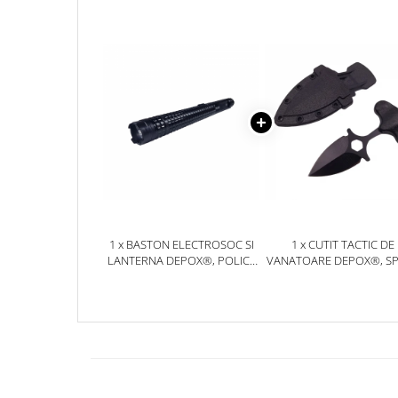
Jucarii antistres
Plusuri roblox, rainbow friend
doors & stitch
Figurine si masinute duble
Instrumente muzicale de jucarie
Gaming, Carti & Birotica
Costume Halloween copii
Costume spiderman
ACCESORII & DIVERSE
1 x BASTON ELECTROSOC SI
1 x CUTIT TACTIC DE
Accesorii decorative
LANTERNA DEPOX®, POLICE
VANATOARE DEPOX®, S
X8, METALIC, 35 CM, NEGRU
TRAP, 8 CM, NEGRU, TE
Brelocuri
CU PRINDERE CUREA
Echipamente petrecere
Jocuri de sah si table
Masti si costume adulti
Produse si dispozitive ajutatoare