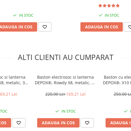
IN STOC
IN STOC
ADAUGA IN COS
ADAUGA IN COS
ALTI CLIENTI AU CUMPARAT
oc si lanterna
Baston electrosoc si lanterna
Baston cu elec
8, metalic, 35
DEPOX®, Rowdy X8, metalic, 35
DEPOX®, X10 P
ulator inclus
cm, negru, acumulator inclus
metal
69,21 Lei
220,00 Lei
169,21 Lei
250,00 L
STOC
IN STOC
COS
ADAUGA IN COS
ADAUGA I