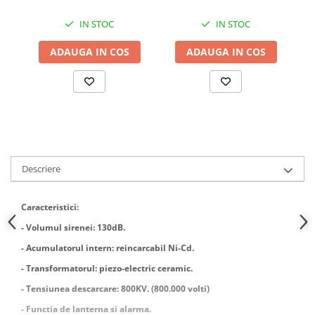
locomotie
IN STOC
IN STOC
CASA SI GRADINA
Cutite & seturi de cutite
ADAUGA IN COS
ADAUGA IN COS
Cutite japoneze
Cutite macelarie
Accesori casa & gradina
Accesorii gratar
Accesorii mese si scaune
Descriere
Articole ambalare
Articole bucatarie
Caracteristici:
Articole Craciun
- Volumul sirenei: 130dB.
Ascutitoare si seturi de ascutire
- Acumulatorul intern: reincarcabil Ni-Cd.
cutite
- Transformatorul: piezo-electric ceramic.
Corpuri de iluminat
- Tensiunea descarcare: 800KV. (800.000 volti)
Electrocasnice
- Functia de lanterna si alarma.