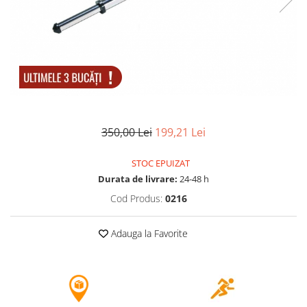
Accesorii tactice si sport
Accesori camping & drumetii
Lanterne
Topor camping
Seturi de cutite & accesorii
vanatoare si tactice
BINOCLURI & LUNETE
Prastii profesionale de vanatoare
350,00 Lei
199,21 Lei
Rucsacuri si huse
Bile metalice
STOC EPUIZAT
Durata de livrare:
24-48 h
Arme sporturi de precizie
Cod Produs:
0216
ARTICOLE SUPORTERI
SPORTURI DE ECHIPA
Adauga la Favorite
Baseball
UNIVERSUL COPIILOR
Costume si seturi pentru copii
Accesorii costume copii