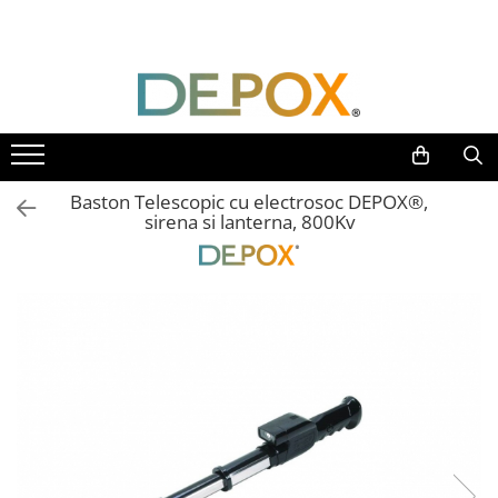
Toate Produsele
SPORT & TIMP LIBER
AUTOAPARARE
Pumnaluri si boxuri
Baston Telescopic cu electrosoc DEPOX®,
Bastoane telescopice si nunceaguri
sirena si lanterna, 800Kv
Electrosoc
Catuse
Spray autoaparare
Seturi & accesorii autoaparare
VANATOARE, DRUMETII & CAMPING
Cutite vanatoare
Bricege
Briceaguri fluture & antrenament
Sabii & Macete