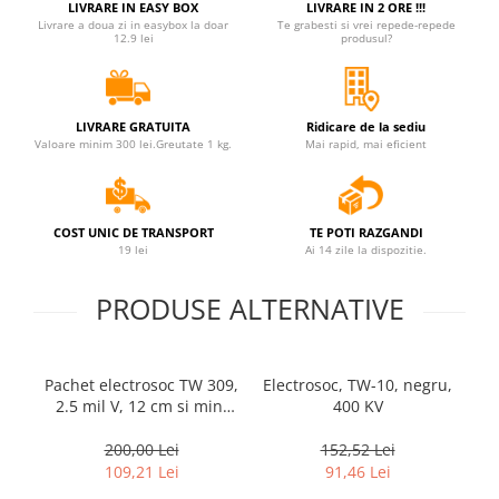
LIVRARE IN EASY BOX
LIVRARE IN 2 ORE !!!
Jucarii antistres
Livrare a doua zi in easybox la doar
Te grabesti si vrei repede-repede
12.9 lei
produsul?
Plusuri roblox, rainbow friend
doors & stitch
Figurine si masinute duble
LIVRARE GRATUITA
Ridicare de la sediu
Valoare minim 300 lei.Greutate 1 kg.
Mai rapid, mai eficient
Instrumente muzicale de jucarie
Gaming, Carti & Birotica
Costume Halloween copii
COST UNIC DE TRANSPORT
TE POTI RAZGANDI
Costume spiderman
19 lei
Ai 14 zile la dispozitie.
ACCESORII & DIVERSE
PRODUSE ALTERNATIVE
Accesorii decorative
Brelocuri
Echipamente petrecere
Pachet electrosoc TW 309,
Electrosoc, TW-10, negru,
B
2.5 mil V, 12 cm si mini
400 KV
Jocuri de sah si table
electrosoc cu lanterna,
800 T, negru
200,00 Lei
152,52 Lei
Masti si costume adulti
109,21 Lei
91,46 Lei
Produse si dispozitive ajutatoare