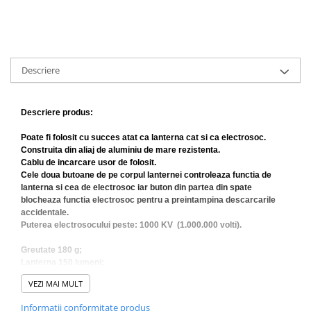
Muzicuta
Orga electronica
Viori
Descriere
Descriere produs:
Poate fi folosit cu succes atat ca lanterna cat si ca electrosoc.
Construita din aliaj de aluminiu de mare rezistenta.
Cablu de incarcare usor de folosit.
Cele doua butoane de pe corpul lanternei controleaza functia de
lanterna si cea de electrosoc iar buton din partea din spate
blocheaza functia electrosoc pentru a preintampina descarcarile
accidentale.
Puterea electrosocului peste: 1000 KV (1.000.000 volti).
Greutate 180 g;
Lanterna 150 lumeni
;
Lungime 16.5cm;
VEZI MAI MULT
Grosime maxima 3.5 cm;
Grosime minima 2.8 cm.
Informatii conformitate produs