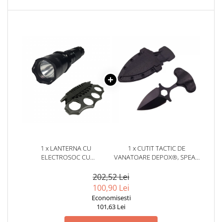
locomotie
CASA SI GRADINA
Cutite & seturi de cutite
Cutite japoneze
Cutite macelarie
Accesori casa & gradina
Accesorii gratar
Accesorii mese si scaune
Articole ambalare
Articole bucatarie
1 x LANTERNA CU
1 x CUTIT TACTIC DE
Articole Craciun
ELECTROSOC CU
VANATOARE DEPOX®, SPEAR
ACUMULATOR, LED + BOX
TRAP, 8 CM, NEGRU, TEACA
Ascutitoare si seturi de ascutire
CADOU
CU PRINDERE CUREA
202,52 Lei
cutite
100,90 Lei
Corpuri de iluminat
Economisesti
101,63 Lei
Electrocasnice