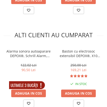
ADAUGA IN COS
ADAUGA IN COS
ALTI CLIENTI AU CUMPARAT
Alarma sonora autoaparare
Baston cu electrosoc
DEPOX®, Schrill Alarm,
extensibil DEPOX®, X10
aluminiu, 50 utilizari, 10.5
Rogue, negru, full metalic,
cm
49 cm, cutie transport
122,02 Lei
250,00 Lei
90,50 Lei
169,21 Lei
IN STOC
IN STOC
ADAUGA IN COS
ADAUGA IN COS