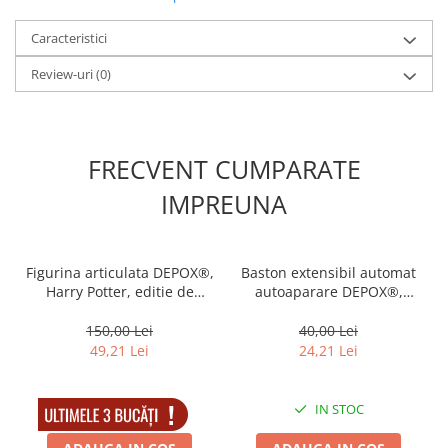
Caracteristici
Review-uri
(0)
FRECVENT CUMPARATE
IMPREUNA
Figurina articulata DEPOX®,
Baston extensibil automat
Harry Potter, editie de
autoaparare DEPOX®,
colectie, 18 cm, stativ inclus
Training Turf, metal, 150
cm, argintiu
150,00 Lei
40,00 Lei
49,21 Lei
24,21 Lei
IN STOC
IN STOC