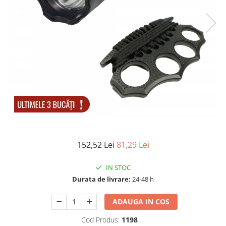
Accesorii tactice si sport
Accesori camping & drumetii
Lanterne
Topor camping
Seturi de cutite & accesorii
vanatoare si tactice
BINOCLURI & LUNETE
Prastii profesionale de vanatoare
Rucsacuri si huse
Bile metalice
Arme sporturi de precizie
152,52 Lei
81,29 Lei
ARTICOLE SUPORTERI
SPORTURI DE ECHIPA
IN STOC
Baseball
Durata de livrare:
24-48 h
UNIVERSUL COPIILOR
ADAUGA IN COS
Costume si seturi pentru copii
Cod Produs:
1198
Accesorii costume copii