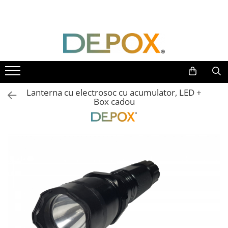
Toate Produsele
SPORT & TIMP LIBER
AUTOAPARARE
Pumnaluri si boxuri
Lanterna cu electrosoc cu acumulator, LED +
Bastoane telescopice si nunceaguri
Box cadou
Electrosoc
Catuse
Spray autoaparare
Seturi & accesorii autoaparare
VANATOARE, DRUMETII & CAMPING
Cutite vanatoare
Bricege
Briceaguri fluture & antrenament
Sabii & Macete