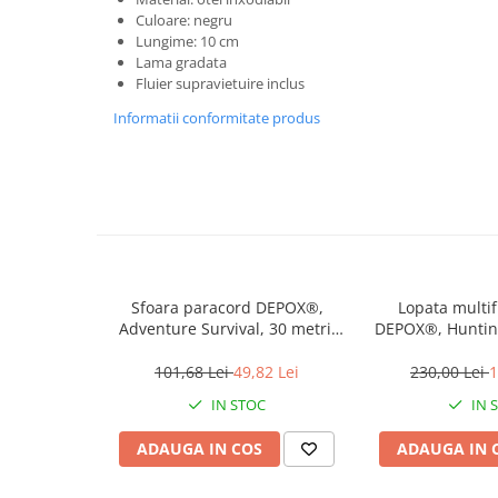
Incubatoare oua
Culoare: negru
Mori cereale si furaje
Lungime: 10 cm
Lama gradata
ELECTRONICE
Fluier supravietuire inclus
Baterii telefoane
Informatii conformitate produs
Baterii si acumulatori
Stative
Cantare electronice comerciale
Casti audio telefoane
Masini de gaurit si insurubat
INSTRUMENTE MUZICALE
Sfoara paracord DEPOX®,
Lopata multi
Adventure Survival, 30 metri,
DEPOX®, Hunting
Accesorii chitara
negru, 200 g
1, otel inoxid
Accesorii vioara-viola
argin
101,68 Lei
49,82 Lei
230,00 Lei
1
Chitare clasice
IN STOC
IN 
CLARINET
ADAUGA IN COS
ADAUGA IN 
Microfoane