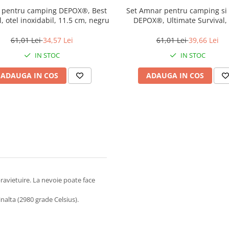
 pentru camping DEPOX®, Best
Set Amnar pentru camping si 
l, otel inoxidabil, 11.5 cm, negru
DEPOX®, Ultimate Survival, 
inoxidabil, 11 cm
61,01 Lei
34,57 Lei
61,01 Lei
39,66 Lei
IN STOC
IN STOC
ADAUGA IN COS
ADAUGA IN COS
ravietuire. La nevoie poate face
nalta (2980 grade Celsius).