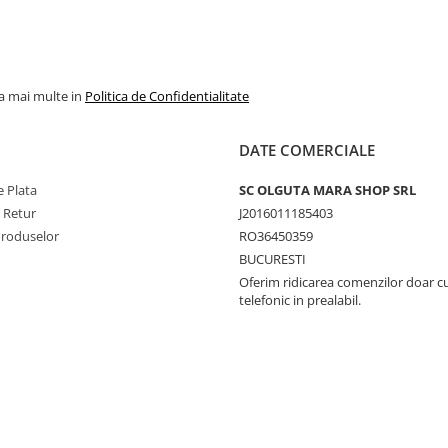
la mai multe in
Politica de Confidentialitate
DATE COMERCIALE
 Plata
SC OLGUTA MARA SHOP SRL
e Retur
J2016011185403
Produselor
RO36450359
BUCURESTI
Oferim ridicarea comenzilor doar c
telefonic in prealabil.