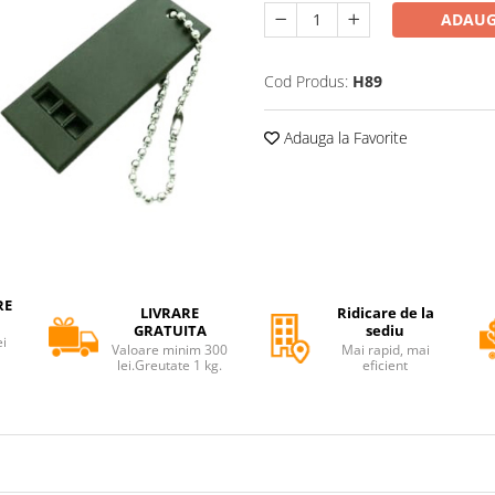
ADAUG
Cod Produs:
H89
Adauga la Favorite
RE
LIVRARE
Ridicare de la
GRATUITA
sediu
ei
Valoare minim 300
Mai rapid, mai
lei.Greutate 1 kg.
eficient