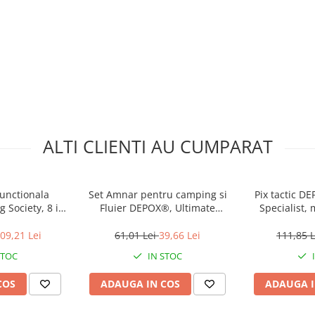
ALTI CLIENTI AU CUMPARAT
functionala
Set Amnar pentru camping si
Pix tactic 
 Society, 8 in
Fluier DEPOX®, Ultimate
Specialist, 
abil, 62 cm,
Survival, otel inoxidabil, 11 cm
aluminiu, 
tiu
09,21 Lei
61,01 Lei
39,66 Lei
111,85 
STOC
IN STOC
COS
ADAUGA IN COS
ADAUGA I