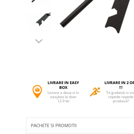
Accesorii tactice si sport
Accesori camping & drumetii
Lanterne
Topor camping
Seturi de cutite & accesorii
vanatoare si tactice
BINOCLURI & LUNETE
Prastii profesionale de vanatoare
Rucsacuri si huse
Bile metalice
Arme sporturi de precizie
LIVRARE IN EASY
LIVRARE IN 2 O
ARTICOLE SUPORTERI
BOX
!!!
Livrare a doua zi in
Te grabesti si vr
SPORTURI DE ECHIPA
easybox la doar
repede-repede
12.9 lei
produsul?
Baseball
UNIVERSUL COPIILOR
Costume si seturi pentru copii
PACHETE SI PROMOTII
Accesorii costume copii