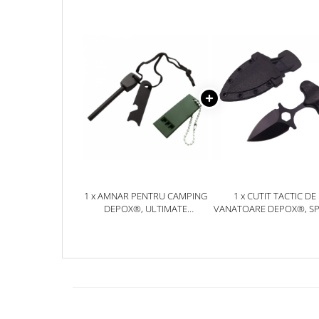
Jucarii antistres
Plusuri roblox, rainbow friend
doors & stitch
Figurine si masinute duble
Instrumente muzicale de jucarie
Gaming, Carti & Birotica
Costume Halloween copii
Costume spiderman
ACCESORII & DIVERSE
1 x AMNAR PENTRU CAMPING
1 x CUTIT TACTIC DE
Accesorii decorative
DEPOX®, ULTIMATE
VANATOARE DEPOX®, S
SURVIVAL, OTEL INOXIDABIL,
TRAP, 8 CM, NEGRU, TE
Brelocuri
10 CM, NEGRU, FLUIER
CU PRINDERE CUREA
Echipamente petrecere
INCLUS
Jocuri de sah si table
Masti si costume adulti
Produse si dispozitive ajutatoare