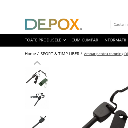
Toate Produsele
SPORT & TIMP LIBER
AUTOAPARARE
TOATE PRODUSELE
CUM CUMPAR
INFORMATII 
Pumnaluri si boxuri
Home /
SPORT & TIMP LIBER /
Amnar pentru camping DEPO
Bastoane telescopice si nunceaguri
Electrosoc
Catuse
Spray autoaparare
Seturi & accesorii autoaparare
VANATOARE, DRUMETII & CAMPING
Cutite vanatoare
Bricege
Briceaguri fluture & antrenament
Sabii & Macete