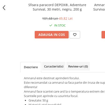
locomotie
Sfoara paracord DEPOX®, Adventure
Amnar
Survival, 30 metri, negru, 200 g
Surviva
CASA SI GRADINA
Cutite & seturi de cutite
101,68 Lei
49,82 Lei
Cutite japoneze
IN STOC
Cutite macelarie
ADAUGA IN COS
Accesori casa & gradina
Accesorii gratar
Accesorii mese si scaune
Articole ambalare
Articole bucatarie
Caracteristici
Review-uri
(0)
Descriere
Articole Craciun
Amnarul este destinat aprinderii focului.
Ascutitoare si seturi de ascutire
Este recomandat ca amnarul sa faca parte din trusa de sup
cutite
diferenta!
Corpuri de iluminat
Amnarul face scantei care ard la o temperatura extrem de i
Scanteile pot aprinde cu usurinta focul.
Electrocasnice
Greutate: 50 g
Material: otel inxodiabil