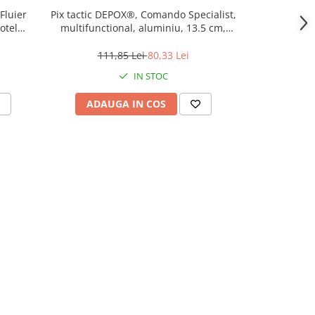
Fluier
Pix tactic DEPOX®, Comando Specialist,
Briceag m
otel
multifunctional, aluminiu, 13.5 cm,
Outdoor Coma
negru
functii, 24
111,85 Lei
80,33 Lei
152
IN STOC
ADAUGA IN COS
ADAU