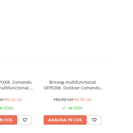
DEPOX®, Comando
Briceag multifunctional
Lopata 
multifunctional,
DEPOX®, Outdoor Comando,
DEPOX®, O
13.5 cm, negru
otel inoxidabil, 17 functii, 24
in 1, ote
cm, negru, husa inclusa
Lei
80,33 Lei
152,52 Lei
90,50 Lei
355,0
IN STOC
IN STOC
N COS
ADAUGA IN COS
ADAUG