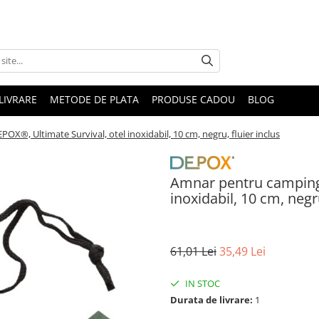
LIVRARE
METODE DE PLATA
PRODUSE CADOU
BLOG
X®, Ultimate Survival, otel inoxidabil, 10 cm, negru, fluier inclus
Amnar pentru camping 
inoxidabil, 10 cm, negru
61,01 Lei
35,49 Lei
IN STOC
Durata de livrare:
1