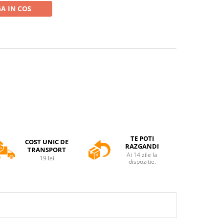
A IN COS
TE POTI
COST UNIC DE
RAZGANDI
TRANSPORT
Ai 14 zile la
19 lei
dispozitie.