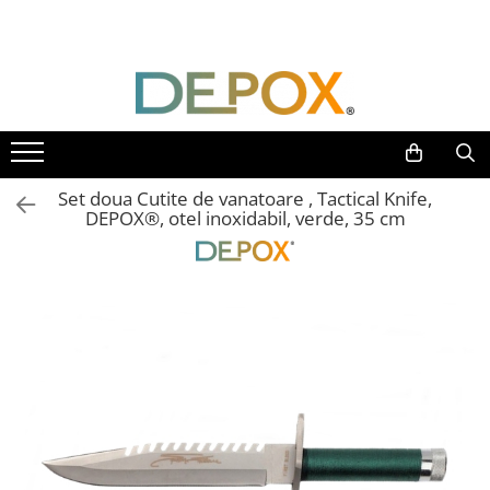
Toate Produsele
SPORT & TIMP LIBER
AUTOAPARARE
Pumnaluri si boxuri
Set doua Cutite de vanatoare , Tactical Knife,
Bastoane telescopice si nunceaguri
DEPOX®, otel inoxidabil, verde, 35 cm
Electrosoc
Catuse
Spray autoaparare
Seturi & accesorii autoaparare
VANATOARE, DRUMETII & CAMPING
Cutite vanatoare
Bricege
Briceaguri fluture & antrenament
Sabii & Macete