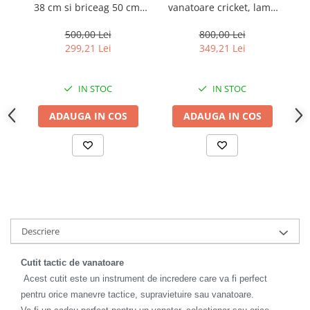
38 cm si briceag 50 cm,
vanatoare cricket, lamă
D
locomotie
lamă oțel inoxidabil,
oțel inoxidabil, maro, 50
CASA SI GRADINA
cricket, maro
cm
500,00 Lei
800,00 Lei
Cutite & seturi de cutite
299,21 Lei
349,21 Lei
Cutite japoneze
Cutite macelarie
IN STOC
IN STOC
Accesori casa & gradina
ADAUGA IN COS
ADAUGA IN COS
Accesorii gratar
Accesorii mese si scaune
Articole ambalare
Articole bucatarie
Articole Craciun
Descriere
Ascutitoare si seturi de ascutire
cutite
Cutit tactic de vanatoare
Corpuri de iluminat
Acest cutit este un instrument de incredere care va fi perfect
Electrocasnice
pentru orice manevre tactice, supravietuire sau vanatoare.