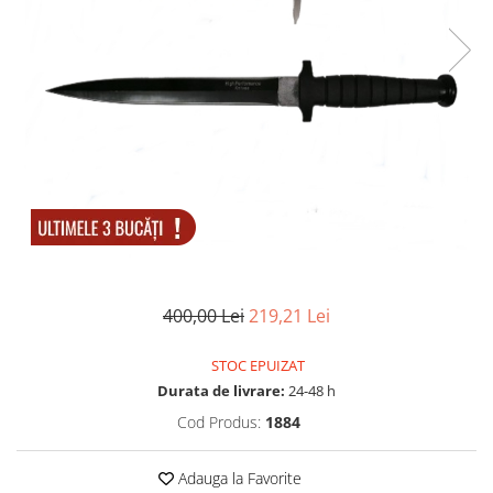
Accesorii tactice si sport
Accesori camping & drumetii
Lanterne
Topor camping
Seturi de cutite & accesorii
vanatoare si tactice
BINOCLURI & LUNETE
Prastii profesionale de vanatoare
Rucsacuri si huse
Bile metalice
Arme sporturi de precizie
400,00 Lei
219,21 Lei
ARTICOLE SUPORTERI
SPORTURI DE ECHIPA
STOC EPUIZAT
Baseball
Durata de livrare:
24-48 h
UNIVERSUL COPIILOR
Cod Produs:
1884
Costume si seturi pentru copii
Adauga la Favorite
Accesorii costume copii