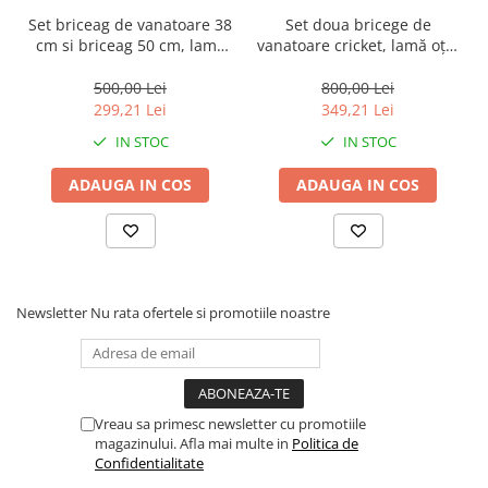
Muzicuta
Elemente suplimentare: busola, chibrituri, carlig, bandaj
Set briceag de vanatoare 38
Set doua bricege de
Orga electronica
Cutit de vanatoare cu doua taisuri
cm si briceag 50 cm, lamă
vanatoare cricket, lamă oțel
oțel inoxidabil, cricket,
inoxidabil, maro, 50 cm
Specificatii:
Viori
maro
500,00 Lei
800,00 Lei
Lungime: 35 cm ( lama: 23 cm; maner: 12 cm)
299,21 Lei
349,21 Lei
Latime lama: 2.5 cm
Grosime lama: 0.3 cm
IN STOC
IN STOC
Greutate: 182 g
Lama este din otel cu doua taisuri
ADAUGA IN COS
ADAUGA IN COS
Lama inscriptionata
Teaca este din piele ecologica si se poate atasa la curea.
Newsletter
Nu rata ofertele si promotiile noastre
Vreau sa primesc newsletter cu promotiile
magazinului. Afla mai multe in
Politica de
Confidentialitate