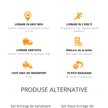
Jucarii antistres
Plusuri roblox, rainbow friend
doors & stitch
LIVRARE IN EASY BOX
LIVRARE IN 2 ORE !!!
Figurine si masinute duble
Livrare a doua zi in easybox la doar
Te grabesti si vrei repede-repede
12.9 lei
produsul?
Instrumente muzicale de jucarie
Gaming, Carti & Birotica
Costume Halloween copii
LIVRARE GRATUITA
Ridicare de la sediu
Valoare minim 300 lei.Greutate 1 kg.
Mai rapid, mai eficient
Costume spiderman
ACCESORII & DIVERSE
Accesorii decorative
COST UNIC DE TRANSPORT
TE POTI RAZGANDI
Brelocuri
19 lei
Ai 14 zile la dispozitie.
Echipamente petrecere
PRODUSE ALTERNATIVE
Jocuri de sah si table
Masti si costume adulti
Produse si dispozitive ajutatoare
Set briceag de vanatoare
Set doua bricege de
Cu