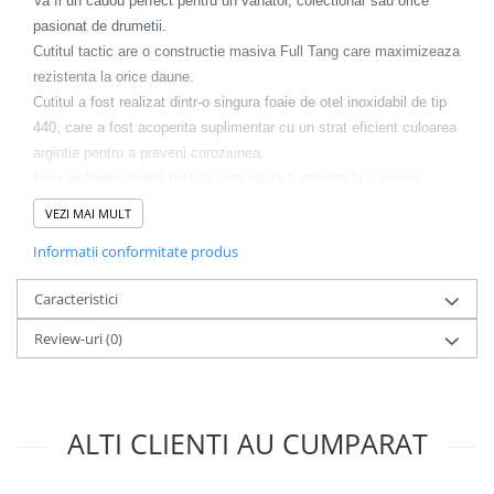
Incubatoare oua
Va fi un cadou perfect pentru un vanator, colectionar sau orice
pasionat de drumetii.
Mori cereale si furaje
Cutitul tactic are o constructie masiva Full Tang care maximizeaza
ELECTRONICE
rezistenta la orice daune.
Baterii telefoane
Cutitul a fost realizat dintr-o singura foaie de otel inoxidabil de tip
440, care a fost acoperita suplimentar cu un strat eficient culoarea
Baterii si acumulatori
argintie pentru a preveni coroziunea.
Stative
Este inclusa o teaca tactica care poate fi atasata la cureaua
Cantare electronice comerciale
pantalonilor tai.
VEZI MAI MULT
Date tehnice:
Casti audio telefoane
Informatii conformitate produs
Tip cutit: cu lama fixa
Masini de gaurit si insurubat
Profilul lamei: bowie
Tip lama: neteda
Caracteristici
INSTRUMENTE MUZICALE
Lungime totala: 350 mm
Accesorii chitara
Lungimea lamei: 220 mm
Review-uri
(0)
Lungimea manerului: 130 mm
Accesorii vioara-viola
Latimea lamei: 36 mm
Grosimea lamei: 5 mm
Chitare clasice
Greutate: 450 g
ALTI CLIENTI AU CUMPARAT
CLARINET
Material lamei: otel inoxidabil 420
Material maner: metal + impletitura
Microfoane
Teaca din piele