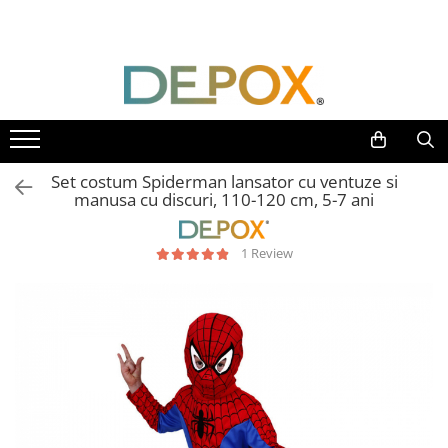
Toate Produsele
SPORT & TIMP LIBER
AUTOAPARARE
Pumnaluri si boxuri
Set costum Spiderman lansator cu ventuze si
Bastoane telescopice si nunceaguri
manusa cu discuri, 110-120 cm, 5-7 ani
Electrosoc
Catuse
1 Review
Spray autoaparare
Seturi & accesorii autoaparare
VANATOARE, DRUMETII & CAMPING
Cutite vanatoare
Bricege
Briceaguri fluture & antrenament
Sabii & Macete