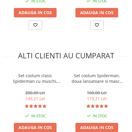
IN STOC
IN STOC
ADAUGA IN COS
ADAUGA IN COS
ALTI CLIENTI AU CUMPARAT
Set costum clasic
Set costum Spiderman,
Spiderman cu muschi,
doua lansatoare si masca
manusa ventuze, discuri si
plastic LED, rosu, 100-110
masca LED, 110-120 cm, 5-7
cm, 3-5 ani
200,00 Lei
160,00 Lei
ani
149,21 Lei
119,21 Lei
IN STOC
IN STOC
ADAUGA IN COS
ADAUGA IN COS