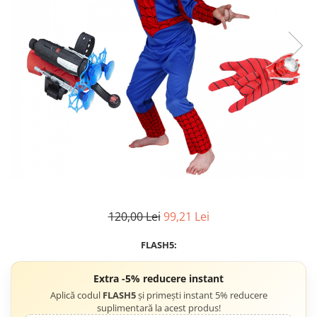
Accesorii tactice si sport
Accesori camping & drumetii
Lanterne
Topor camping
Seturi de cutite & accesorii
vanatoare si tactice
BINOCLURI & LUNETE
Prastii profesionale de vanatoare
Rucsacuri si huse
Bile metalice
Arme sporturi de precizie
ARTICOLE SUPORTERI
120,00 Lei
99,21 Lei
SPORTURI DE ECHIPA
FLASH5:
Baseball
UNIVERSUL COPIILOR
Extra -5% reducere instant
Costume si seturi pentru copii
Aplică codul
FLASH5
și primești instant 5% reducere
suplimentară la acest produs!
Accesorii costume copii