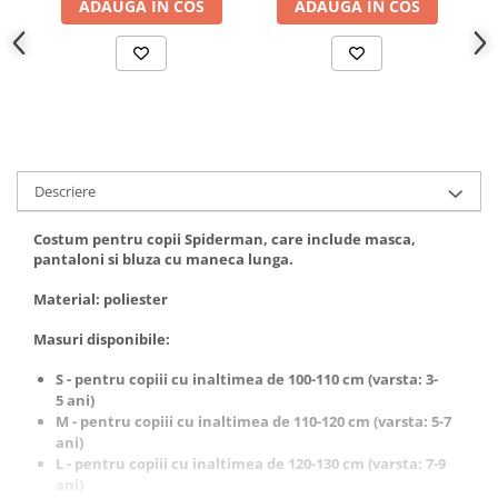
Incubatoare oua
ADAUGA IN COS
ADAUGA IN COS
Mori cereale si furaje
ELECTRONICE
Baterii telefoane
Baterii si acumulatori
Stative
Descriere
Cantare electronice comerciale
Casti audio telefoane
Costum pentru copii Spiderman, care include masca,
pantaloni si bluza cu maneca lunga.
Masini de gaurit si insurubat
Material: poliester
INSTRUMENTE MUZICALE
Accesorii chitara
Masuri disponibile:
Accesorii vioara-viola
S - pentru copiii cu inaltimea de 100-110 cm (varsta: 3-
5 ani)
Chitare clasice
M - pentru copiii cu inaltimea de 110-120 cm (varsta: 5-7
CLARINET
ani)
L - pentru copiii cu inaltimea de 120-130 cm (varsta: 7-9
Microfoane
ani)