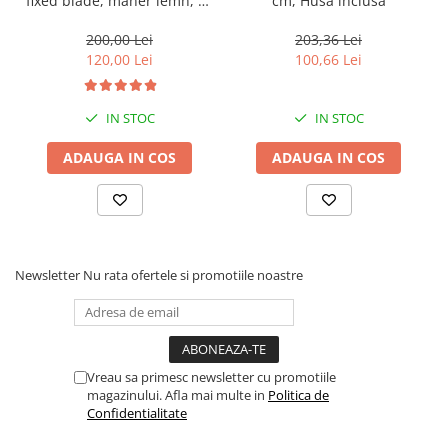
fixed blade, maner lemn, 24
cm, Husa inclusa
cm, camping, vanatoare
200,00 Lei
203,36 Lei
120,00 Lei
100,66 Lei
IN STOC
IN STOC
ADAUGA IN COS
ADAUGA IN COS
Newsletter
Nu rata ofertele si promotiile noastre
Vreau sa primesc newsletter cu promotiile
magazinului. Afla mai multe in
Politica de
Confidentialitate