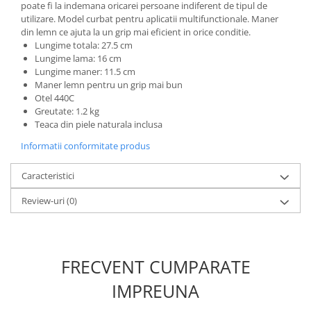
Incubatoare oua
poate fi la indemana oricarei persoane indiferent de tipul de
utilizare. Model curbat pentru aplicatii multifunctionale. Maner
Mori cereale si furaje
din lemn ce ajuta la un grip mai eficient in orice conditie.
ELECTRONICE
Lungime totala: 27.5 cm
Lungime lama: 16 cm
Baterii telefoane
Lungime maner: 11.5 cm
Baterii si acumulatori
Maner lemn pentru un grip mai bun
Otel 440C
Stative
Greutate: 1.2 kg
Teaca din piele naturala inclusa
Cantare electronice comerciale
Informatii conformitate produs
Casti audio telefoane
Masini de gaurit si insurubat
Caracteristici
INSTRUMENTE MUZICALE
Review-uri
(0)
Accesorii chitara
Accesorii vioara-viola
Chitare clasice
FRECVENT CUMPARATE
CLARINET
IMPREUNA
Microfoane