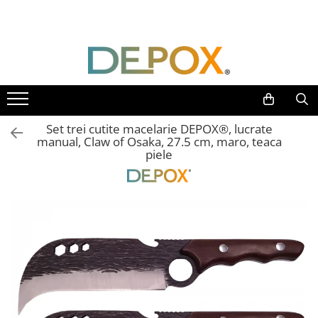
Toate Produsele
SPORT & TIMP LIBER
AUTOAPARARE
Pumnaluri si boxuri
Set trei cutite macelarie DEPOX®, lucrate
Bastoane telescopice si nunceaguri
manual, Claw of Osaka, 27.5 cm, maro, teaca
piele
Electrosoc
Catuse
Spray autoaparare
Seturi & accesorii autoaparare
VANATOARE, DRUMETII & CAMPING
Cutite vanatoare
Bricege
Briceaguri fluture & antrenament
Sabii & Macete