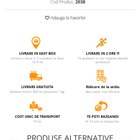
Cod Produs:
2038
Jucarii antistres
Plusuri roblox, rainbow friend
Adauga la Favorite
doors & stitch
Figurine si masinute duble
Instrumente muzicale de jucarie
Gaming, Carti & Birotica
LIVRARE IN EASY BOX
LIVRARE IN 2 ORE !!!
Livrare a doua zi in easybox la doar
Te grabesti si vrei repede-repede
Costume Halloween copii
12.9 lei
produsul?
Costume spiderman
ACCESORII & DIVERSE
LIVRARE GRATUITA
Ridicare de la sediu
Accesorii decorative
Valoare minim 300 lei.Greutate 1 kg.
Mai rapid, mai eficient
Brelocuri
Echipamente petrecere
COST UNIC DE TRANSPORT
TE POTI RAZGANDI
Jocuri de sah si table
19 lei
Ai 14 zile la dispozitie.
Masti si costume adulti
PRODUSE ALTERNATIVE
Produse si dispozitive ajutatoare