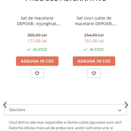
locomotie
CASA SI GRADINA
Set de macelarie
Set cinci cutite de
Sa
Cutite & seturi de cutite
DEPOX®, injunghiat,
macelarie DEPOX®,
R
Cutite japoneze
filetat, cutitul bucatarului
injunghiat, filetat, cutitul
si ascutitoare, otel
bucatarului, otel
305,00 Lei
254,00 Lei
Cutite macelarie
inoxidabl
inoxidabl
171,00 Lei
151,00 Lei
Accesori casa & gradina
IN STOC
IN STOC
Accesorii gratar
ADAUGA IN COS
ADAUGA IN COS
Accesorii mese si scaune
Articole ambalare
Articole bucatarie
Articole Craciun
Ascutitoare si seturi de ascutire
cutite
Descriere
Corpuri de iluminat
Unul dintre cele mai raspandite si dorite cutite japoneze sunt aici!
Electrocasnice
Datorita stilului manual de prelucrare, acest cutit este unic si