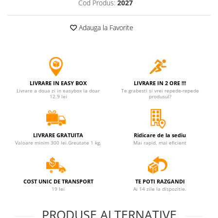
Cod Produs:
2027
Jucarii antistres
Plusuri roblox, rainbow friend
Adauga la Favorite
doors & stitch
Figurine si masinute duble
Instrumente muzicale de jucarie
Gaming, Carti & Birotica
LIVRARE IN EASY BOX
LIVRARE IN 2 ORE !!!
Livrare a doua zi in easybox la doar
Te grabesti si vrei repede-repede
Costume Halloween copii
12.9 lei
produsul?
Costume spiderman
ACCESORII & DIVERSE
LIVRARE GRATUITA
Ridicare de la sediu
Accesorii decorative
Valoare minim 300 lei.Greutate 1 kg.
Mai rapid, mai eficient
Brelocuri
Echipamente petrecere
COST UNIC DE TRANSPORT
TE POTI RAZGANDI
Jocuri de sah si table
19 lei
Ai 14 zile la dispozitie.
Masti si costume adulti
PRODUSE ALTERNATIVE
Produse si dispozitive ajutatoare