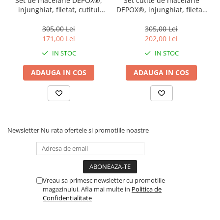
Set de macelarie DEPOX®,
Set cutite de macelarie
injunghiat, filetat, cutitul
DEPOX®, injunghiat, filetat,
bucatarului si ascutitoare,
cutitul bucatarului si suport
otel inoxidabl
magnetic, otel inoxidabl
305,00 Lei
305,00 Lei
171,00 Lei
202,00 Lei
IN STOC
IN STOC
ADAUGA IN COS
ADAUGA IN COS
Newsletter
Nu rata ofertele si promotiile noastre
Vreau sa primesc newsletter cu promotiile
magazinului. Afla mai multe in
Politica de
Confidentialitate