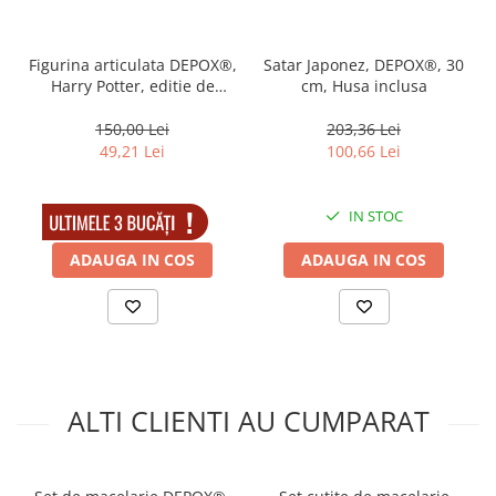
Muzicuta
Orga electronica
Figurina articulata DEPOX®,
Satar Japonez, DEPOX®, 30
Viori
Harry Potter, editie de
cm, Husa inclusa
colectie, 18 cm, stativ inclus
150,00 Lei
203,36 Lei
49,21 Lei
100,66 Lei
IN STOC
IN STOC
ADAUGA IN COS
ADAUGA IN COS
ALTI CLIENTI AU CUMPARAT