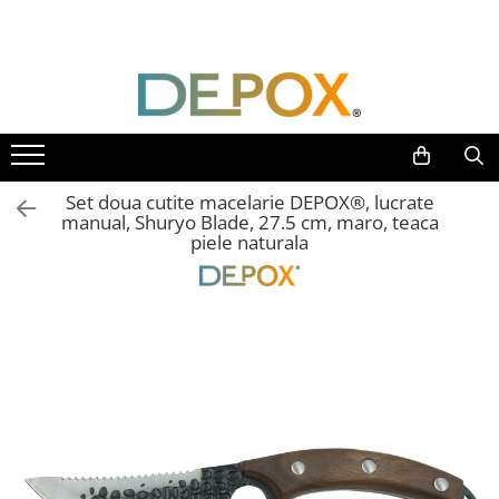
Toate Produsele
SPORT & TIMP LIBER
AUTOAPARARE
Pumnaluri si boxuri
Set doua cutite macelarie DEPOX®, lucrate
Bastoane telescopice si nunceaguri
manual, Shuryo Blade, 27.5 cm, maro, teaca
piele naturala
Electrosoc
Catuse
Spray autoaparare
Seturi & accesorii autoaparare
VANATOARE, DRUMETII & CAMPING
Cutite vanatoare
Bricege
Briceaguri fluture & antrenament
Sabii & Macete