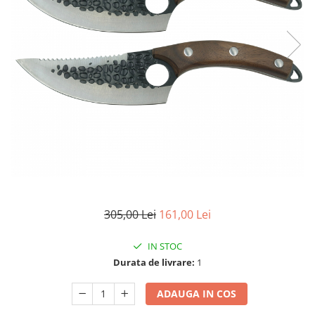
Accesorii tactice si sport
Accesori camping & drumetii
Lanterne
Topor camping
Seturi de cutite & accesorii
vanatoare si tactice
BINOCLURI & LUNETE
Prastii profesionale de vanatoare
Rucsacuri si huse
Bile metalice
Arme sporturi de precizie
ARTICOLE SUPORTERI
305,00 Lei
161,00 Lei
SPORTURI DE ECHIPA
IN STOC
Baseball
Durata de livrare:
1
UNIVERSUL COPIILOR
Costume si seturi pentru copii
ADAUGA IN COS
Accesorii costume copii