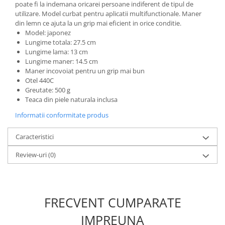
Incubatoare oua
poate fi la indemana oricarei persoane indiferent de tipul de
utilizare. Model curbat pentru aplicatii multifunctionale. Maner
Mori cereale si furaje
din lemn ce ajuta la un grip mai eficient in orice conditie.
ELECTRONICE
Model: japonez
Lungime totala: 27.5 cm
Baterii telefoane
Lungime lama: 13 cm
Baterii si acumulatori
Lungime maner: 14.5 cm
Maner incovoiat pentru un grip mai bun
Stative
Otel 440C
Greutate: 500 g
Cantare electronice comerciale
Teaca din piele naturala inclusa
Casti audio telefoane
Informatii conformitate produs
Masini de gaurit si insurubat
Caracteristici
INSTRUMENTE MUZICALE
Accesorii chitara
Review-uri
(0)
Accesorii vioara-viola
Chitare clasice
CLARINET
FRECVENT CUMPARATE
Microfoane
IMPREUNA