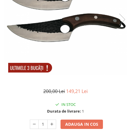
Electrocasnice
Lanterne
Incubatoare oua
Topor camping
Mori cereale si furaje
Seturi de cutite & accesorii
vanatoare si tactice
BINOCLURI & LUNETE
Prastii profesionale de vanatoare
Rucsacuri si huse
Bile metalice
Arme sporturi de precizie
ARTICOLE SUPORTERI
SPORTURI DE ECHIPA
200,00 Lei
149,21 Lei
Baseball
IN STOC
Durata de livrare:
1
ADAUGA IN COS