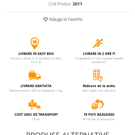
Cod Produs:
2011
Adauga la Favorite
LIVRARE IN EASY BOX
LIVRARE IN 2 ORE !!!
Livrare a doua zi in easybox la doar
Te grabesti si vrei repede-repede
12.9 lei
produsul?
LIVRARE GRATUITA
Ridicare de la sediu
Valoare minim 300 lei.Greutate 1 kg.
Mai rapid, mai eficient
COST UNIC DE TRANSPORT
TE POTI RAZGANDI
19 lei
Ai 14 zile la dispozitie.