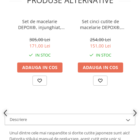
PRODUSE ALTERNATIVE
Set de macelarie
Set cinci cutite de
Sa
DEPOX®, injunghiat,
macelarie DEPOX®,
R
filetat, cutitul bucatarului
injunghiat, filetat, cutitul
si ascutitoare, otel
bucatarului, otel
305,00 Lei
254,00 Lei
inoxidabl
inoxidabl
171,00 Lei
151,00 Lei
IN STOC
IN STOC
ADAUGA IN COS
ADAUGA IN COS
Descriere
Unul dintre cele mai raspandite si dorite cutite japoneze sunt aici!
Datorita stilului manual de prelucrare, acest cutit este unic si