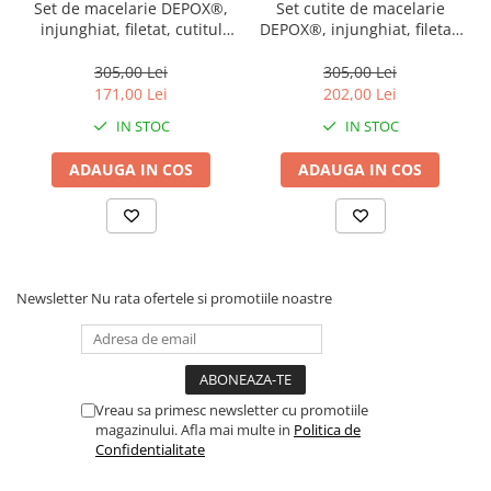
Set de macelarie DEPOX®,
Set cutite de macelarie
injunghiat, filetat, cutitul
DEPOX®, injunghiat, filetat,
bucatarului si ascutitoare,
cutitul bucatarului si suport
otel inoxidabl
magnetic, otel inoxidabl
305,00 Lei
305,00 Lei
171,00 Lei
202,00 Lei
IN STOC
IN STOC
ADAUGA IN COS
ADAUGA IN COS
Newsletter
Nu rata ofertele si promotiile noastre
Vreau sa primesc newsletter cu promotiile
magazinului. Afla mai multe in
Politica de
Confidentialitate