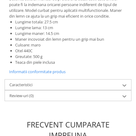
poate fi la indemana oricarei persoane indiferent de tipul de
utilizare. Model curbat pentru aplicatii multifunctionale. Maner
din lemn ce ajuta la un grip mai eficient in orice conditie.
Lungime totala: 27.5 cm
Lungime lama: 13 cm
Lungime maner: 14.5 cm
Maner incovoiat din lemn pentru un grip mai bun
Culoare: maro
Otel 440C
Greutate: 500 g
Teaca din piele inclusa
Informatii conformitate produs
Caracteristici
Review-uri
(0)
FRECVENT CUMPARATE
IMPREUNA