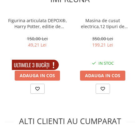
Figurina articulata DEPOX®,
Masina de cusut
Harry Potter, editie de
electrica,12 tipuri de
colectie, 18 cm, stativ inclus
cusaturi, lumina integrata,
28x12x26cm
150,00 Lei
350,00 Lei
49,21 Lei
199,21 Lei
IN STOC
IN STOC
ADAUGA IN COS
ADAUGA IN COS
ALTI CLIENTI AU CUMPARAT