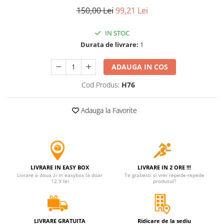
150,00 Lei
99,21 Lei
Jucarii antistres
Plusuri roblox, rainbow friend
IN STOC
doors & stitch
Durata de livrare:
1
Figurine si masinute duble
ADAUGA IN COS
Instrumente muzicale de jucarie
Gaming, Carti & Birotica
Cod Produs:
H76
Costume Halloween copii
Adauga la Favorite
Costume spiderman
ACCESORII & DIVERSE
Accesorii decorative
Brelocuri
LIVRARE IN EASY BOX
LIVRARE IN 2 ORE !!!
Echipamente petrecere
Livrare a doua zi in easybox la doar
Te grabesti si vrei repede-repede
12.9 lei
produsul?
Jocuri de sah si table
Masti si costume adulti
Produse si dispozitive ajutatoare
LIVRARE GRATUITA
Ridicare de la sediu