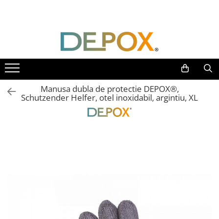
Toate Produsele
SPORT & TIMP LIBER
AUTOAPARARE
Pumnaluri si boxuri
Manusa dubla de protectie DEPOX®,
Bastoane telescopice si nunceaguri
Schutzender Helfer, otel inoxidabil, argintiu, XL
Electrosoc
Catuse
Spray autoaparare
Seturi & accesorii autoaparare
VANATOARE, DRUMETII & CAMPING
Cutite vanatoare
Bricege
Briceaguri fluture & antrenament
Sabii & Macete