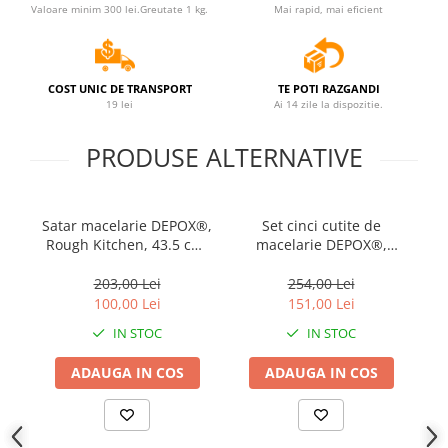
locomotie
Valoare minim 300 lei.Greutate 1 kg.
Mai rapid, mai eficient
CASA SI GRADINA
Cutite & seturi de cutite
COST UNIC DE TRANSPORT
TE POTI RAZGANDI
Cutite japoneze
19 lei
Ai 14 zile la dispozitie.
Cutite macelarie
PRODUSE ALTERNATIVE
Accesori casa & gradina
Accesorii gratar
Accesorii mese si scaune
Satar macelarie DEPOX®,
Set cinci cutite de
Sa
Articole ambalare
Rough Kitchen, 43.5 cm,
macelarie DEPOX®,
R
otel inoxidabil, 1.1 kg,
injunghiat, filetat, cutitul
Articole bucatarie
galben
bucatarului, otel
203,00 Lei
254,00 Lei
inoxidabl
100,00 Lei
151,00 Lei
Articole Craciun
IN STOC
IN STOC
Ascutitoare si seturi de ascutire
cutite
ADAUGA IN COS
ADAUGA IN COS
Corpuri de iluminat
Electrocasnice