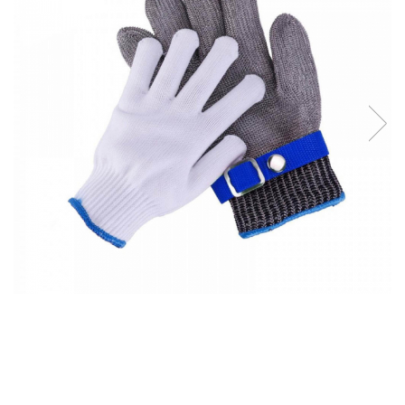
Accesorii tactice si sport
Accesori camping & drumetii
Lanterne
Topor camping
Seturi de cutite & accesorii
vanatoare si tactice
BINOCLURI & LUNETE
Prastii profesionale de vanatoare
Rucsacuri si huse
Bile metalice
Arme sporturi de precizie
ARTICOLE SUPORTERI
SPORTURI DE ECHIPA
Baseball
UNIVERSUL COPIILOR
Costume si seturi pentru copii
Accesorii costume copii