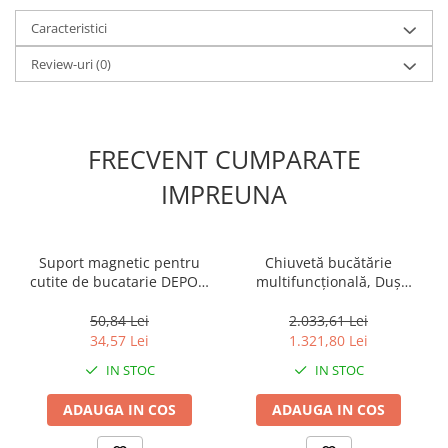
Muzicuta
Caracteristici
Orga electronica
Review-uri
(0)
Viori
FRECVENT CUMPARATE
IMPREUNA
Suport magnetic pentru
Chiuvetă bucătărie
cutite de bucatarie DEPOX,
multifuncțională, Duș
PVC, 32 cm, negru
Extractabil, Tocător Lemn,
LCD Temperatură, 2 Jeturi
50,84 Lei
2.033,61 Lei
Apă, Negru, 75x46 cm
34,57 Lei
1.321,80 Lei
IN STOC
IN STOC
ADAUGA IN COS
ADAUGA IN COS