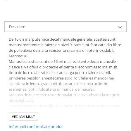
Incubatoare oua
Mori cereale si furaje
ELECTRONICE
Baterii telefoane
Descriere
Baterii si acumulatori
De 16 ori mai puternice decat manusile generale, acestea sunt
Stative
manusi rezistente la taiere de nivel 9, care sunt fabricate din fibre
de polietilena de inalta rezistenta si sarma din otel inoxidabil.
Cantare electronice comerciale
Marime: XL
Manusile acestea sunt de 16 ori mai rezistente decat manusile
Casti audio telefoane
clasice si va ofera o protectie eficienta si economisesc mai mult
Masini de gaurit si insurubat
timp de lucru. Utilizate la o scara larga pentru taierea carnii,
prinderea pestilor, amestecarea stridiilor, felierea mandolinei,
INSTRUMENTE MUZICALE
sculptura in lemn, gradinaritul, lucrarile de constructie. de
Accesorii chitara
asemenea, pot fi folosite ca si manusi de macelar.
Manusa de taiere este usor de spalat cu apa si chiar si la masinile
Accesorii vioara-viola
de spalat vase.
Este inclusa o manusa alba din nailon si o manusa acoperitoarea
Chitare clasice
din plasa din otel inoxidabil.
CLARINET
VEZI MAI MULT
Microfoane
Informatii conformitate produs