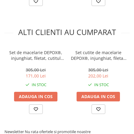
ALTI CLIENTI AU CUMPARAT
Set de macelarie DEPOX®,
Set cutite de macelarie
injunghiat, filetat, cutitul
DEPOX®, injunghiat, filetat,
bucatarului si ascutitoare,
cutitul bucatarului si suport
otel inoxidabl
magnetic, otel inoxidabl
305,00 Lei
305,00 Lei
171,00 Lei
202,00 Lei
IN STOC
IN STOC
ADAUGA IN COS
ADAUGA IN COS
Newsletter
Nu rata ofertele si promotiile noastre