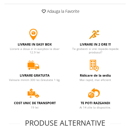
Jucarii antistres
Adauga la Favorite
Plusuri roblox, rainbow friend
doors & stitch
Figurine si masinute duble
Instrumente muzicale de jucarie
LIVRARE IN EASY BOX
LIVRARE IN 2 ORE !!!
Gaming, Carti & Birotica
Livrare a doua zi in easybox la doar
Te grabesti si vrei repede-repede
12.9 lei
produsul?
Costume Halloween copii
Costume spiderman
ACCESORII & DIVERSE
LIVRARE GRATUITA
Ridicare de la sediu
Valoare minim 300 lei.Greutate 1 kg.
Mai rapid, mai eficient
Accesorii decorative
Brelocuri
Echipamente petrecere
COST UNIC DE TRANSPORT
TE POTI RAZGANDI
19 lei
Ai 14 zile la dispozitie.
Jocuri de sah si table
Masti si costume adulti
PRODUSE ALTERNATIVE
Produse si dispozitive ajutatoare