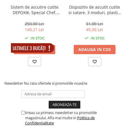
Muzicuta
Sistem de ascutire cutite
Dispozitiv de ascutit cutite
Orga electronica
DEPOX®, Special Chef,
si satare, 3 moduri, plastic,
antiaderent, argintiu
negru
Viori
250,00 Lei
61,00 Lei
149,21 Lei
45,00 Lei
IN STOC
IN STOC
ADAUGA IN COS
ADAUGA IN COS
Newsletter
Nu rata ofertele si promotiile noastre
Vreau sa primesc newsletter cu promotiile
magazinului. Afla mai multe in
Politica de
Confidentialitate