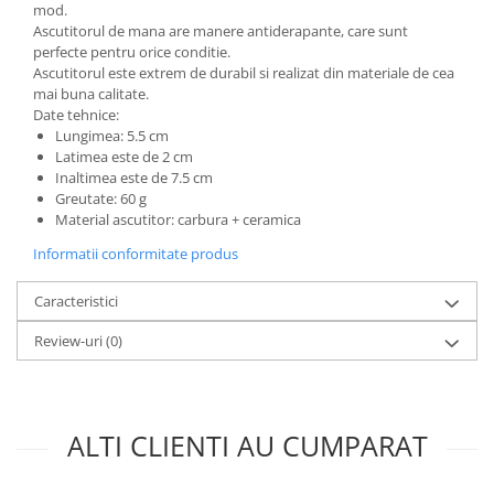
Incubatoare oua
mod.
Ascutitorul de mana are manere antiderapante, care sunt
Mori cereale si furaje
perfecte pentru orice conditie.
ELECTRONICE
Ascutitorul este extrem de durabil si realizat din materiale de cea
mai buna calitate.
Baterii telefoane
Date tehnice:
Baterii si acumulatori
Lungimea: 5.5 cm
Latimea este de 2 cm
Stative
Inaltimea este de 7.5 cm
Greutate: 60 g
Cantare electronice comerciale
Material ascutitor: carbura + ceramica
Casti audio telefoane
Informatii conformitate produs
Masini de gaurit si insurubat
Caracteristici
INSTRUMENTE MUZICALE
Accesorii chitara
Review-uri
(0)
Accesorii vioara-viola
Chitare clasice
CLARINET
ALTI CLIENTI AU CUMPARAT
Microfoane