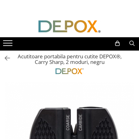
Toate Produsele
SPORT & TIMP LIBER
AUTOAPARARE
Pumnaluri si boxuri
Acutitoare portabila pentru cutite DEPOX®,
Bastoane telescopice si nunceaguri
Carry Sharp, 2 moduri, negru
Electrosoc
Catuse
Spray autoaparare
Seturi & accesorii autoaparare
VANATOARE, DRUMETII & CAMPING
Cutite vanatoare
Bricege
Briceaguri fluture & antrenament
Sabii & Macete