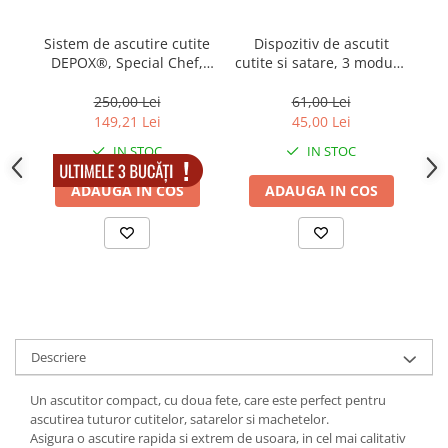
locomotie
CASA SI GRADINA
Sistem de ascutire cutite
Dispozitiv de ascutit
DEPOX®, Special Chef,
cutite si satare, 3 moduri,
Cutite & seturi de cutite
antiaderent, argintiu
plastic, negru
Cutite japoneze
250,00 Lei
61,00 Lei
149,21 Lei
45,00 Lei
Cutite macelarie
Accesori casa & gradina
IN STOC
IN STOC
Accesorii gratar
ADAUGA IN COS
ADAUGA IN COS
Accesorii mese si scaune
Articole ambalare
Articole bucatarie
Articole Craciun
Ascutitoare si seturi de ascutire
cutite
Descriere
Corpuri de iluminat
Un ascutitor compact, cu doua fete, care este perfect pentru
Electrocasnice
ascutirea tuturor cutitelor, satarelor si machetelor.
Asigura o ascutire rapida si extrem de usoara, in cel mai calitativ