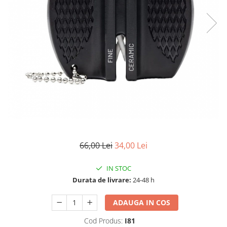
Accesorii tactice si sport
Accesori camping & drumetii
Lanterne
Topor camping
Seturi de cutite & accesorii
vanatoare si tactice
BINOCLURI & LUNETE
Prastii profesionale de vanatoare
Rucsacuri si huse
Bile metalice
Arme sporturi de precizie
66,00 Lei
34,00 Lei
ARTICOLE SUPORTERI
SPORTURI DE ECHIPA
IN STOC
Baseball
Durata de livrare:
24-48 h
UNIVERSUL COPIILOR
ADAUGA IN COS
Costume si seturi pentru copii
Cod Produs:
I81
Accesorii costume copii