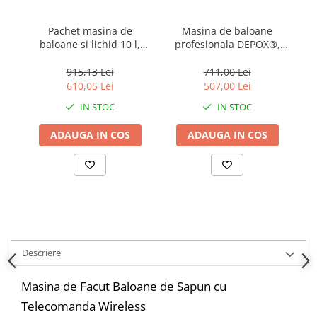
Pachet masina de
Masina de baloane
baloane si lichid 10 l,
profesionala DEPOX®,
t
DEPOX®, telecomanda
telecomanda wireless,
wireless, roz
roti, argintiu
915,13 Lei
711,00 Lei
610,05 Lei
507,00 Lei
IN STOC
IN STOC
ADAUGA IN COS
ADAUGA IN COS
Descriere
Masina de Facut Baloane de Sapun cu
Telecomanda Wireless