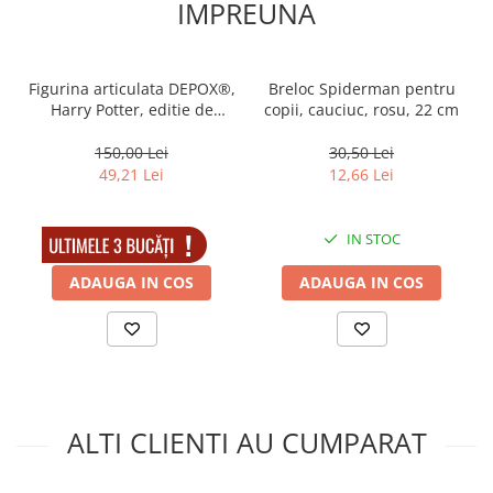
IMPREUNA
Figurina articulata DEPOX®,
Breloc Spiderman pentru
Harry Potter, editie de
copii, cauciuc, rosu, 22 cm
colectie, 18 cm, stativ inclus
150,00 Lei
30,50 Lei
49,21 Lei
12,66 Lei
IN STOC
IN STOC
ADAUGA IN COS
ADAUGA IN COS
ALTI CLIENTI AU CUMPARAT