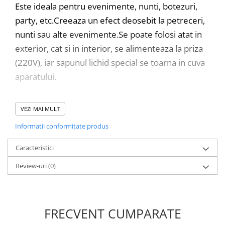
Este ideala pentru evenimente, nunti, botezuri,
party, etc.Creeaza un efect deosebit la petreceri,
nunti sau alte evenimente.Se poate folosi atat in
exterior, cat si in interior, se alimenteaza la priza
(220V), iar sapunul lichid special se toarna in cuva
aparatului.
produce baloane de sapun ce vor fi lansate cu ajutorul jetului
de aer generat de cele doua ventilatoare puternice, impreuna cu
VEZI MAI MULT
lichidul special aflat in cuva aparatului
Informatii conformitate produs
arie de acoperire - 500 metri cubi
actionare prin telecomanda wireless, distanta maxima 100 m
carcasa exterioara tabla metalica plastfiata Roz
Caracteristici
capacitatea cuvei 1.5 litri
Review-uri
alimentare 220V-240V
(0)
buton ON/OFF
telecomanda inclusa
distanta de aruncare 6 m
dimensiune aproximative: 570 x400x430mm
FRECVENT CUMPARATE
greutate 5 kg