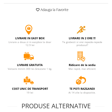
Adauga la Favorite
LIVRARE IN EASY BOX
LIVRARE IN 2 ORE !!!
Livrare a doua zi in easybox la doar
Te grabesti si vrei repede-repede
12.9 lei
produsul?
LIVRARE GRATUITA
Ridicare de la sediu
Valoare minim 300 lei.Greutate 1 kg.
Mai rapid, mai eficient
COST UNIC DE TRANSPORT
TE POTI RAZGANDI
19 lei
Ai 14 zile la dispozitie.
PRODUSE ALTERNATIVE