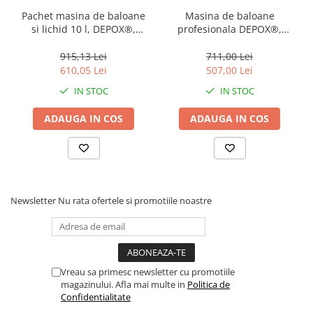
Pachet masina de baloane
Masina de baloane
si lichid 10 l, DEPOX®,
profesionala DEPOX®,
telecomanda wireless, roz
telecomanda wireless, roti,
argintiu
915,13 Lei
711,00 Lei
610,05 Lei
507,00 Lei
IN STOC
IN STOC
ADAUGA IN COS
ADAUGA IN COS
Newsletter
Nu rata ofertele si promotiile noastre
Vreau sa primesc newsletter cu promotiile
magazinului. Afla mai multe in
Politica de
Confidentialitate