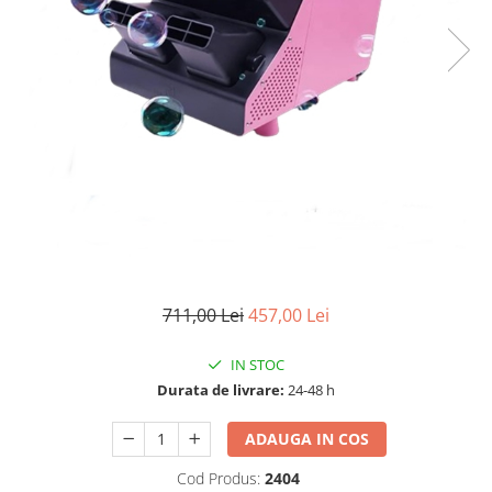
Electrocasnice
Lanterne
Incubatoare oua
Topor camping
Mori cereale si furaje
Seturi de cutite & accesorii
vanatoare si tactice
BINOCLURI & LUNETE
Prastii profesionale de vanatoare
Rucsacuri si huse
Bile metalice
Arme sporturi de precizie
ARTICOLE SUPORTERI
711,00 Lei
457,00 Lei
SPORTURI DE ECHIPA
Baseball
IN STOC
Durata de livrare:
24-48 h
ADAUGA IN COS
Cod Produs:
2404