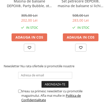
Masina de baloane
Set petrecere DEPOX®,
DEPOX®, Party Bubble, otel
masina de baloane si lichid,
inoxidabil, 1 litru, argintie,
telecomanda inclusa
telecomanda inclusa
305,00 Lei
508,00 Lei
202,00 Lei
283,00 Lei
IN STOC
IN STOC
ADAUGA IN COS
ADAUGA IN COS
Newsletter
Nu rata ofertele si promotiile noastre
Vreau sa primesc newsletter cu promotiile
magazinului. Afla mai multe in
Politica de
Confidentialitate