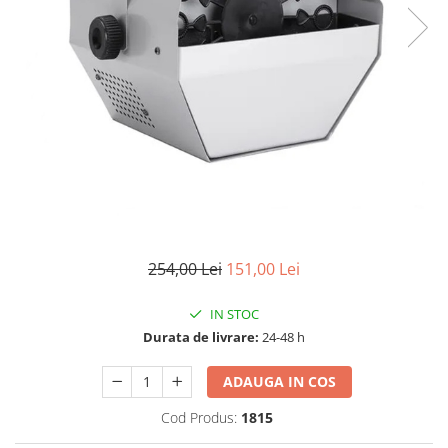
Accesorii tactice si sport
Accesori camping & drumetii
Lanterne
Topor camping
Seturi de cutite & accesorii
vanatoare si tactice
BINOCLURI & LUNETE
Prastii profesionale de vanatoare
Rucsacuri si huse
Bile metalice
Arme sporturi de precizie
254,00 Lei
151,00 Lei
ARTICOLE SUPORTERI
IN STOC
SPORTURI DE ECHIPA
Durata de livrare:
24-48 h
Baseball
UNIVERSUL COPIILOR
ADAUGA IN COS
Costume si seturi pentru copii
Cod Produs:
1815
Accesorii costume copii