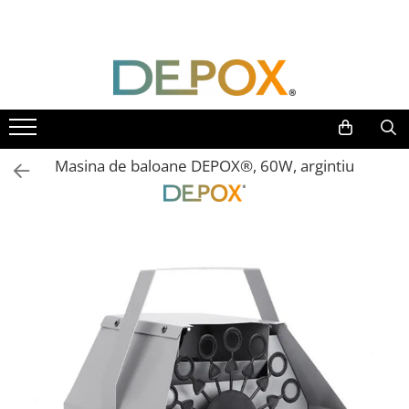
Toate Produsele
SPORT & TIMP LIBER
AUTOAPARARE
Pumnaluri si boxuri
Masina de baloane DEPOX®, 60W, argintiu
Bastoane telescopice si nunceaguri
Electrosoc
Catuse
Spray autoaparare
Seturi & accesorii autoaparare
VANATOARE, DRUMETII & CAMPING
Cutite vanatoare
Bricege
Briceaguri fluture & antrenament
Sabii & Macete