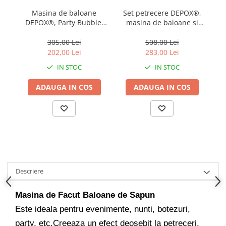
locomotie
Masina de baloane
Set petrecere DEPOX®,
CASA SI GRADINA
DEPOX®, Party Bubble,
masina de baloane si
ba
otel inoxidabil, 1 litru,
lichid, telecomanda
p
Cutite & seturi de cutite
argintie, telecomanda
inclusa
o
305,00 Lei
508,00 Lei
Cutite japoneze
inclusa
202,00 Lei
283,00 Lei
Cutite macelarie
IN STOC
IN STOC
Accesori casa & gradina
ADAUGA IN COS
ADAUGA IN COS
Accesorii gratar
Accesorii mese si scaune
Articole ambalare
Articole bucatarie
Articole Craciun
Ascutitoare si seturi de ascutire
Descriere
cutite
Masina de Facut Baloane de Sapun
Corpuri de iluminat
Este ideala pentru evenimente, nunti, botezuri,
Electrocasnice
party, etc.Creeaza un efect deosebit la petreceri,