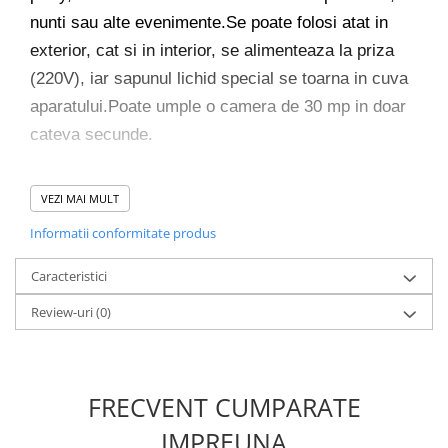
Incubatoare oua
nunti sau alte evenimente.Se poate folosi atat in
Mori cereale si furaje
exterior, cat si in interior, se alimenteaza la priza
ELECTRONICE
(220V), iar sapunul lichid special se toarna in cuva
Baterii telefoane
aparatului.Poate umple o camera de 30 mp in doar
Baterii si acumulatori
cateva secunde.
Stative
alimentare 220V
Cantare electronice comerciale
VEZI MAI MULT
aproximativ 500-700 de baloane pe minut
Casti audio telefoane
functionare la 220 consum lichid cca-A 800 -1000
Informatii conformitate produs
Masini de gaurit si insurubat
ml pe ora
INSTRUMENTE MUZICALE
Caracteristici
produce baloane de sapun cu cu ajutorul jetului
Accesorii chitara
de aer care trece prin orificii, alimentate cu
Review-uri
(0)
lichidul special
Accesorii vioara-viola
carcasa exterioara: metal calitate superioara
Chitare clasice
putere: 60 W
CLARINET
FRECVENT CUMPARATE
dimensiuni: 23 x 19 x 21 cm
Microfoane
greutate: 2 kg
IMPREUNA