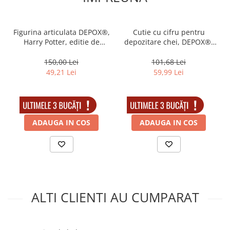
Muzicuta
Orga electronica
Figurina articulata DEPOX®,
Cutie cu cifru pentru
Viori
Harry Potter, editie de
depozitare chei, DEPOX®,
colectie, 18 cm, stativ inclus
montare pe perete, 11.5 cm
150,00 Lei
101,68 Lei
49,21 Lei
59,99 Lei
IN STOC
IN STOC
ADAUGA IN COS
ADAUGA IN COS
ALTI CLIENTI AU CUMPARAT