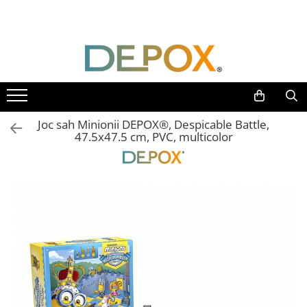
Toate Produsele
SPORT & TIMP LIBER
AUTOAPARARE
Pumnaluri si boxuri
Joc sah Minionii DEPOX®, Despicable Battle,
Bastoane telescopice si nunceaguri
47.5x47.5 cm, PVC, multicolor
Electrosoc
Catuse
Spray autoaparare
Seturi & accesorii autoaparare
VANATOARE, DRUMETII & CAMPING
Cutite vanatoare
Bricege
Briceaguri fluture & antrenament
Sabii & Macete