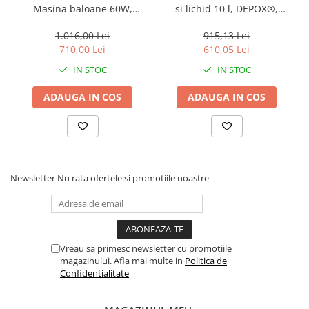
Masina baloane 60W,
si lichid 10 l, DEPOX®,
DEPOX®, 1200 W, lichid 4.5
telecomanda wireless, roz
l inclus
1.016,00 Lei
915,13 Lei
710,00 Lei
610,05 Lei
IN STOC
IN STOC
ADAUGA IN COS
ADAUGA IN COS
Newsletter
Nu rata ofertele si promotiile noastre
Vreau sa primesc newsletter cu promotiile
magazinului. Afla mai multe in
Politica de
Confidentialitate