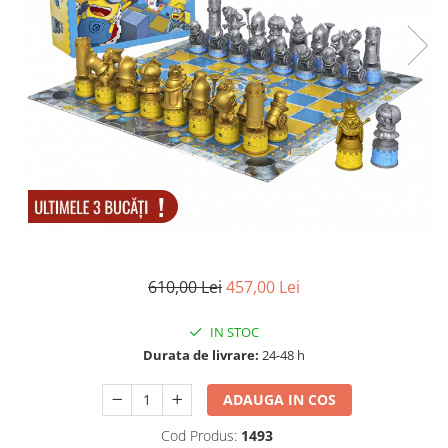
Accesorii tactice si sport
Accesori camping & drumetii
Lanterne
Topor camping
Seturi de cutite & accesorii
vanatoare si tactice
BINOCLURI & LUNETE
Prastii profesionale de vanatoare
Rucsacuri si huse
Bile metalice
Arme sporturi de precizie
610,00 Lei
457,00 Lei
ARTICOLE SUPORTERI
SPORTURI DE ECHIPA
IN STOC
Baseball
Durata de livrare:
24-48 h
UNIVERSUL COPIILOR
ADAUGA IN COS
Costume si seturi pentru copii
Cod Produs:
1493
Accesorii costume copii