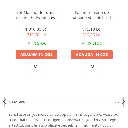
locomotie
CASA SI GRADINA
Set Masina de fum si
Pachet masina de
S
Masina baloane 60W,
baloane si lichid 10 l,
Cutite & seturi de cutite
DEPOX®, 1200 W, lichid
DEPOX®, telecomanda
pa
Cutite japoneze
4.5 l inclus
wireless, roz
1.016,00 Lei
915,13 Lei
710,00 Lei
610,05 Lei
Cutite macelarie
Accesori casa & gradina
IN STOC
IN STOC
Accesorii gratar
ADAUGA IN COS
ADAUGA IN COS
Accesorii mese si scaune
Articole ambalare
Articole bucatarie
Articole Craciun
Ascutitoare si seturi de ascutire
cutite
Descriere
Corpuri de iluminat
Sahul este un joc incredibil de popular in intreaga lume. Acest joc
Electrocasnice
nu numai ca dezvolta inteligenta, observarea, gandirea strategica
si tactica, dar ofera si o placere deosebita in momentul jocului.