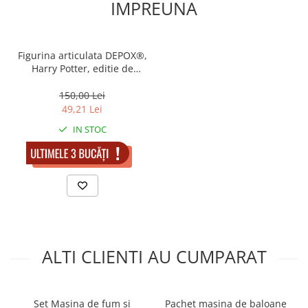
IMPREUNA
Muzicuta
Orga electronica
Viori
Figurina articulata DEPOX®,
Harry Potter, editie de
colectie, 18 cm, stativ inclus
150,00 Lei
49,21 Lei
IN STOC
ADAUGA IN COS
ALTI CLIENTI AU CUMPARAT
Set Masina de fum si
Pachet masina de baloane