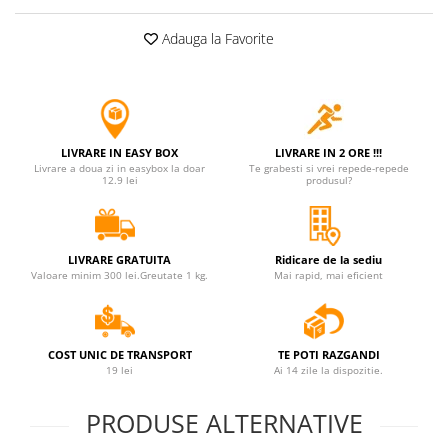
Jucarii antistres
Adauga la Favorite
Plusuri roblox, rainbow friend
doors & stitch
Figurine si masinute duble
Instrumente muzicale de jucarie
LIVRARE IN EASY BOX
LIVRARE IN 2 ORE !!!
Gaming, Carti & Birotica
Livrare a doua zi in easybox la doar
Te grabesti si vrei repede-repede
12.9 lei
produsul?
Costume Halloween copii
Costume spiderman
ACCESORII & DIVERSE
LIVRARE GRATUITA
Ridicare de la sediu
Valoare minim 300 lei.Greutate 1 kg.
Mai rapid, mai eficient
Accesorii decorative
Brelocuri
Echipamente petrecere
COST UNIC DE TRANSPORT
TE POTI RAZGANDI
19 lei
Ai 14 zile la dispozitie.
Jocuri de sah si table
Masti si costume adulti
PRODUSE ALTERNATIVE
Produse si dispozitive ajutatoare