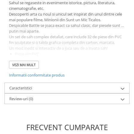
Incubatoare oua
Sahul se regaseste in evenimente istorice, pictura, literatura,
cinematografie, etc.
Mori cereale si furaje
Descoperiti arta cu noul si unicul set inspirat din unul dintre cele
ELECTRONICE
mai populare filme, Minionii din Sunt un Mic Ticalos.
Despicable Battle se joaca exact ca sahul clasic, dar piesele sunt ...
Baterii telefoane
putin mai aparte.
Baterii si acumulatori
Un set de sah complex detaliat, care include 32 de piese din PVC
fin sculptate si o tabla grafica completa din carton, marcata.
Stative
Un mod inedit si interactiv de a juca sau de a invata sah!
Piese din PVC
Cantare electronice comerciale
Marime diferite a pieselor
Casti audio telefoane
VEZI MAI MULT
Tabla din carton si plastic
Greutate totala: 2 Kg
Masini de gaurit si insurubat
Informatii conformitate produs
Marime tabla: 47.5x47.5 cm
INSTRUMENTE MUZICALE
Caracteristici
Accesorii chitara
Review-uri
(0)
Accesorii vioara-viola
Chitare clasice
CLARINET
FRECVENT CUMPARATE
Microfoane