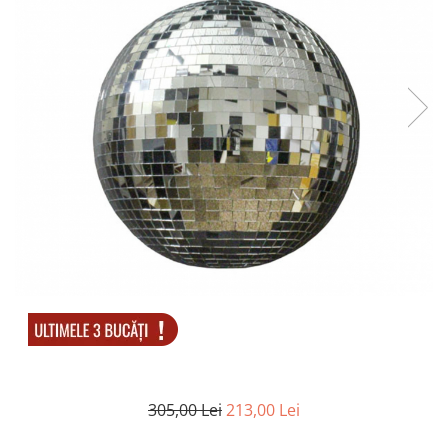
Accesorii tactice si sport
Accesori camping & drumetii
Lanterne
Topor camping
Seturi de cutite & accesorii
vanatoare si tactice
BINOCLURI & LUNETE
Prastii profesionale de vanatoare
Rucsacuri si huse
Bile metalice
Arme sporturi de precizie
ARTICOLE SUPORTERI
SPORTURI DE ECHIPA
Baseball
UNIVERSUL COPIILOR
Costume si seturi pentru copii
305,00 Lei
213,00 Lei
Accesorii costume copii