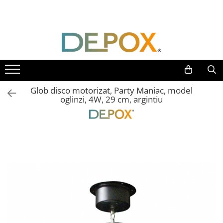
Toate Produsele
SPORT & TIMP LIBER
AUTOAPARARE
Pumnaluri si boxuri
Glob disco motorizat, Party Maniac, model
Bastoane telescopice si nunceaguri
oglinzi, 4W, 29 cm, argintiu
Electrosoc
Catuse
Spray autoaparare
Seturi & accesorii autoaparare
VANATOARE, DRUMETII & CAMPING
Cutite vanatoare
Bricege
Briceaguri fluture & antrenament
Sabii & Macete