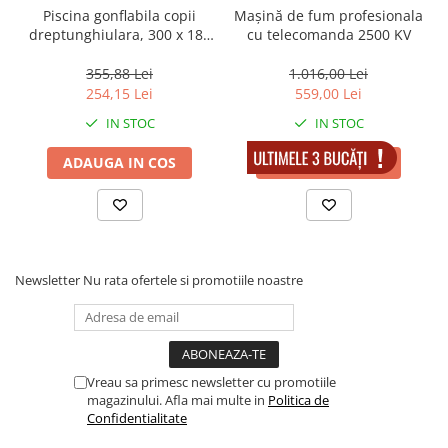
Piscina gonflabila copii
Mașină de fum profesionala
dreptunghiulara, 300 x 180
cu telecomanda 2500 KV
x 60 cm
355,88 Lei
1.016,00 Lei
254,15 Lei
559,00 Lei
IN STOC
IN STOC
ADAUGA IN COS
ADAUGA IN COS
Newsletter
Nu rata ofertele si promotiile noastre
Vreau sa primesc newsletter cu promotiile
magazinului. Afla mai multe in
Politica de
Confidentialitate