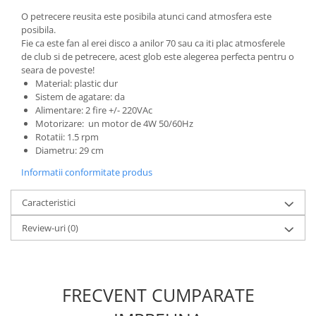
Incubatoare oua
O petrecere reusita este posibila atunci cand atmosfera este
Mori cereale si furaje
posibila.
Fie ca este fan al erei disco a anilor 70 sau ca iti plac atmosferele
ELECTRONICE
de club si de petrecere, acest glob este alegerea perfecta pentru o
Baterii telefoane
seara de poveste!
Material: plastic dur
Baterii si acumulatori
Sistem de agatare: da
Stative
Alimentare: 2 fire +/- 220VAc
Motorizare: un motor de 4W 50/60Hz
Cantare electronice comerciale
Rotatii: 1.5 rpm
Casti audio telefoane
Diametru: 29 cm
Masini de gaurit si insurubat
Informatii conformitate produs
INSTRUMENTE MUZICALE
Caracteristici
Accesorii chitara
Review-uri
(0)
Accesorii vioara-viola
Chitare clasice
CLARINET
FRECVENT CUMPARATE
Microfoane