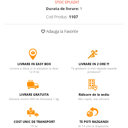
STOC EPUIZAT
Jucarii antistres
Durata de livrare:
1
Plusuri roblox, rainbow friend
Cod Produs:
1107
doors & stitch
Figurine si masinute duble
Adauga la Favorite
Instrumente muzicale de jucarie
Gaming, Carti & Birotica
Costume Halloween copii
LIVRARE IN EASY BOX
LIVRARE IN 2 ORE !!!
Costume spiderman
Livrare a doua zi in easybox la doar
Te grabesti si vrei repede-repede
12.9 lei
produsul?
ACCESORII & DIVERSE
Accesorii decorative
Brelocuri
LIVRARE GRATUITA
Ridicare de la sediu
Echipamente petrecere
Valoare minim 300 lei.Greutate 1 kg.
Mai rapid, mai eficient
Jocuri de sah si table
Masti si costume adulti
COST UNIC DE TRANSPORT
TE POTI RAZGANDI
Produse si dispozitive ajutatoare
19 lei
Ai 14 zile la dispozitie.