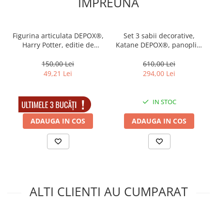
IMPREUNA
Muzicuta
Orga electronica
Viori
Figurina articulata DEPOX®,
Set 3 sabii decorative,
Harry Potter, editie de
Katane DEPOX®, panoplie,
colectie, 18 cm, stativ inclus
Ninja Warrior, metal, 83 cm,
teaca inclusa
150,00 Lei
610,00 Lei
49,21 Lei
294,00 Lei
IN STOC
IN STOC
ADAUGA IN COS
ADAUGA IN COS
ALTI CLIENTI AU CUMPARAT