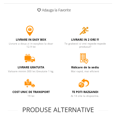
Jucarii antistres
Adauga la Favorite
Plusuri roblox, rainbow friend
doors & stitch
Figurine si masinute duble
Instrumente muzicale de jucarie
LIVRARE IN EASY BOX
LIVRARE IN 2 ORE !!!
Gaming, Carti & Birotica
Livrare a doua zi in easybox la doar
Te grabesti si vrei repede-repede
12.9 lei
produsul?
Costume Halloween copii
Costume spiderman
ACCESORII & DIVERSE
LIVRARE GRATUITA
Ridicare de la sediu
Valoare minim 300 lei.Greutate 1 kg.
Mai rapid, mai eficient
Accesorii decorative
Brelocuri
Echipamente petrecere
COST UNIC DE TRANSPORT
TE POTI RAZGANDI
19 lei
Ai 14 zile la dispozitie.
Jocuri de sah si table
Masti si costume adulti
PRODUSE ALTERNATIVE
Produse si dispozitive ajutatoare