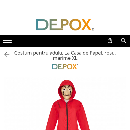
Toate Produsele
SPORT & TIMP LIBER
AUTOAPARARE
Pumnaluri si boxuri
Costum pentru adulti, La Casa de Papel, rosu,
Bastoane telescopice si nunceaguri
marime XL
Electrosoc
Catuse
Spray autoaparare
Seturi & accesorii autoaparare
VANATOARE, DRUMETII & CAMPING
Cutite vanatoare
Bricege
Briceaguri fluture & antrenament
Sabii & Macete