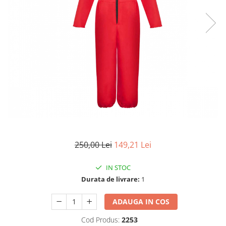
Accesorii tactice si sport
Accesori camping & drumetii
Lanterne
Topor camping
Seturi de cutite & accesorii
vanatoare si tactice
BINOCLURI & LUNETE
Prastii profesionale de vanatoare
Rucsacuri si huse
Bile metalice
Arme sporturi de precizie
250,00 Lei
149,21 Lei
ARTICOLE SUPORTERI
SPORTURI DE ECHIPA
IN STOC
Baseball
Durata de livrare:
1
UNIVERSUL COPIILOR
ADAUGA IN COS
Costume si seturi pentru copii
Cod Produs:
2253
Accesorii costume copii