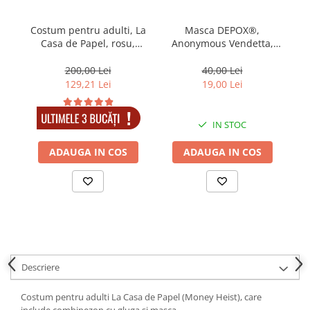
locomotie
CASA SI GRADINA
Costum pentru adulti, La
Masca DEPOX®,
Co
Casa de Papel, rosu,
Anonymous Vendetta,
Cutite & seturi de cutite
marime XXL
plastic, marime
Cutite japoneze
universala
200,00 Lei
40,00 Lei
129,21 Lei
19,00 Lei
Cutite macelarie
Accesori casa & gradina
IN STOC
IN STOC
Accesorii gratar
Accesorii mese si scaune
ADAUGA IN COS
ADAUGA IN COS
Articole ambalare
Articole bucatarie
Articole Craciun
Ascutitoare si seturi de ascutire
cutite
Descriere
Corpuri de iluminat
Electrocasnice
Costum pentru adulti La Casa de Papel (Money Heist), care
include combinezon cu gluga si masca.