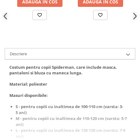
Incubatoare oua
ADAUGA IN COS
ADAUGA IN COS
Mori cereale si furaje
ELECTRONICE
Baterii telefoane
Baterii si acumulatori
Stative
Descriere
Cantare electronice comerciale
Casti audio telefoane
Costum pentru copii Spiderman, care include masca,
pantaloni si bluza cu maneca lunga.
Masini de gaurit si insurubat
Material: poliester
INSTRUMENTE MUZICALE
Accesorii chitara
Masuri disponibile:
Accesorii vioara-viola
S - pentru copiii cu inaltimea de 100-110 cm (varsta: 3-
5 ani)
Chitare clasice
M - pentru copiii cu inaltimea de 110-120 cm (varsta: 5-7
CLARINET
ani)
L - pentru copiii cu inaltimea de 120-130 cm (varsta: 7-9
Microfoane
ani)