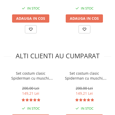
IN STOC
IN STOC
ADAUGA IN COS
ADAUGA IN COS
ALTI CLIENTI AU CUMPARAT
Set costum clasic
Set costum clasic
Spiderman cu muschi,
Spiderman cu muschi,
manusa ventuze, discuri si
manusa ventuze, discuri si
masca LED, 110-120 cm, 5-7
masca LED, 120-130 cm, 7-9
200,00 Lei
200,00 Lei
ani
ani
149,21 Lei
149,21 Lei
IN STOC
IN STOC