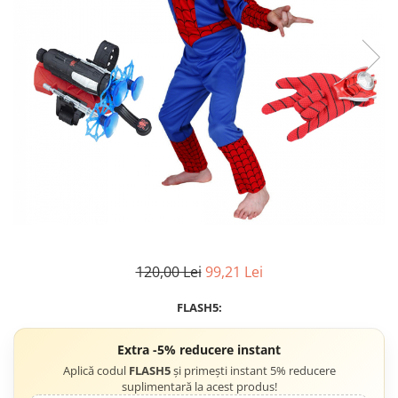
Accesorii tactice si sport
Accesori camping & drumetii
Lanterne
Topor camping
Seturi de cutite & accesorii
vanatoare si tactice
BINOCLURI & LUNETE
Prastii profesionale de vanatoare
Rucsacuri si huse
Bile metalice
Arme sporturi de precizie
ARTICOLE SUPORTERI
120,00 Lei
99,21 Lei
SPORTURI DE ECHIPA
FLASH5:
Baseball
UNIVERSUL COPIILOR
Extra -5% reducere instant
Costume si seturi pentru copii
Aplică codul
FLASH5
și primești instant 5% reducere
suplimentară la acest produs!
Accesorii costume copii