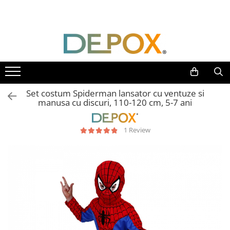
Toate Produsele
SPORT & TIMP LIBER
AUTOAPARARE
Pumnaluri si boxuri
Set costum Spiderman lansator cu ventuze si
Bastoane telescopice si nunceaguri
manusa cu discuri, 110-120 cm, 5-7 ani
Electrosoc
Catuse
1 Review
Spray autoaparare
Seturi & accesorii autoaparare
VANATOARE, DRUMETII & CAMPING
Cutite vanatoare
Bricege
Briceaguri fluture & antrenament
Sabii & Macete