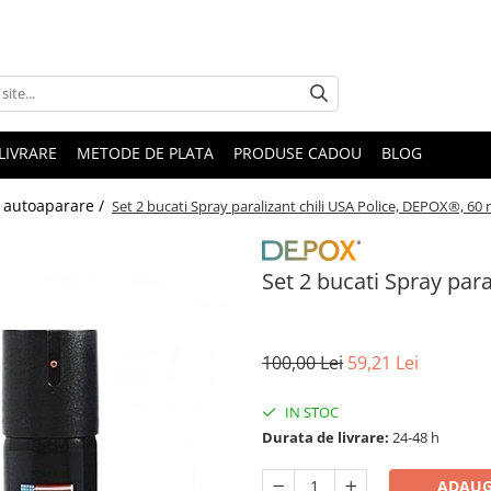
LIVRARE
METODE DE PLATA
PRODUSE CADOU
BLOG
 autoaparare /
Set 2 bucati Spray paralizant chili USA Police, DEPOX®, 60 
Set 2 bucati Spray par
100,00 Lei
59,21 Lei
IN STOC
Durata de livrare:
24-48 h
ADAUG