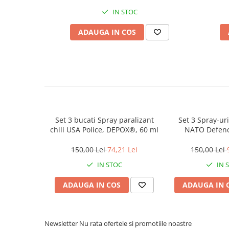
Muzicuta
IN STOC
Orga electronica
ADAUGA IN COS
Viori
Set 3 bucati Spray paralizant
Set 3 Spray-uri
chili USA Police, DEPOX®, 60 ml
NATO Defenc
Propulsie J
150,00 Lei
74,21 Lei
150,00 Lei
IN STOC
IN 
ADAUGA IN COS
ADAUGA IN 
Newsletter
Nu rata ofertele si promotiile noastre