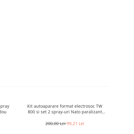
spray
Kit autoaparare format electrosoc TW
Kit autoa
adou
800 si set 2 spray-uri Nato paralizant
otel, 64
60ml
200,00 Lei
99,21 Lei