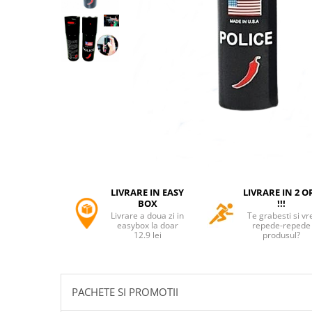
Accesorii tactice si sport
Accesori camping & drumetii
Lanterne
Topor camping
Seturi de cutite & accesorii
vanatoare si tactice
BINOCLURI & LUNETE
Prastii profesionale de vanatoare
Rucsacuri si huse
Bile metalice
Arme sporturi de precizie
LIVRARE IN EASY
LIVRARE IN 2 O
ARTICOLE SUPORTERI
BOX
!!!
Livrare a doua zi in
Te grabesti si vr
SPORTURI DE ECHIPA
easybox la doar
repede-repede
12.9 lei
produsul?
Baseball
UNIVERSUL COPIILOR
Costume si seturi pentru copii
PACHETE SI PROMOTII
Accesorii costume copii