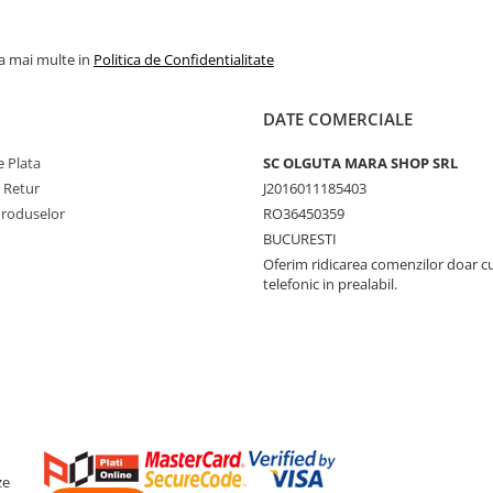
la mai multe in
Politica de Confidentialitate
DATE COMERCIALE
 Plata
SC OLGUTA MARA SHOP SRL
e Retur
J2016011185403
Produselor
RO36450359
BUCURESTI
Oferim ridicarea comenzilor doar c
telefonic in prealabil.
ze