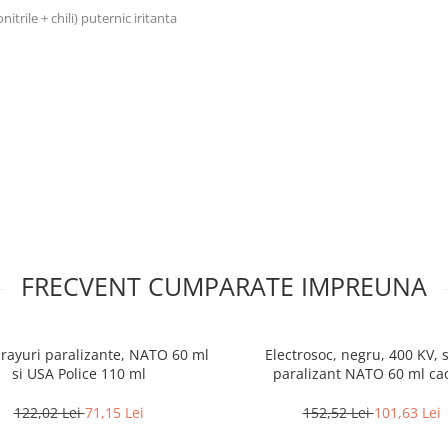
ile + chili) puternic iritanta
e vatamari grave
 risc pentru dvs.
FRECVENT CUMPARATE IMPREUNA
prayuri paralizante, NATO 60 ml
Electrosoc, negru, 400 KV, 
si USA Police 110 ml
paralizant NATO 60 ml c
122,02 Lei
71,15 Lei
152,52 Lei
101,63 Lei