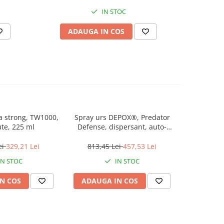
IN STOC
ADAUGA IN COS
AD
a strong, TW1000,
Spray urs DEPOX®, Predator
Spray 
ute, 225 ml
Defense, dispersant, auto-
Predator 
aparare, 550 ml
ap
ei
329,21 Lei
813,45 Lei
457,53 Lei
122,
IN STOC
IN STOC
N COS
ADAUGA IN COS
ADAUG