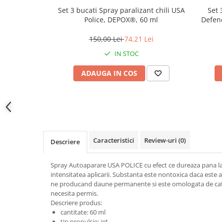
locomotie
Set 3 bucati Spray paralizant chili USA
Set 
Police, DEPOX®, 60 ml
Defenc
CASA SI GRADINA
Cutite & seturi de cutite
150,00 Lei
74,21 Lei
Cutite japoneze
IN STOC
Cutite macelarie
ADAUGA IN COS
Accesori casa & gradina
Accesorii gratar
Accesorii mese si scaune
Articole ambalare
Articole bucatarie
Caracteristici
Review-uri
(0)
Descriere
Articole Craciun
Spray Autoaparare USA POLICE cu efect ce dureaza pana la 
Ascutitoare si seturi de ascutire
intensitatea aplicarii. Substanta este nontoxica daca este a
cutite
ne producand daune permanente si este omologata de catr
Corpuri de iluminat
necesita permis.
Descriere produs:
Electrocasnice
cantitate: 60 ml
tip propulsie: jet