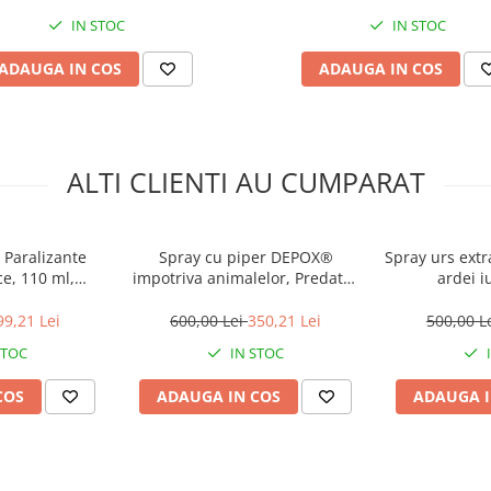
IN STOC
IN STOC
ADAUGA IN COS
ADAUGA IN COS
ALTI CLIENTI AU CUMPARAT
 Paralizante
Spray cu piper DEPOX®
Spray urs extr
e, 110 ml,
impotriva animalelor, Predator
ardei i
et, Verde
Defense, dispersant, auto-
aparare, 600 ml
99,21 Lei
600,00 Lei
350,21 Lei
500,00 L
STOC
IN STOC
COS
ADAUGA IN COS
ADAUGA I