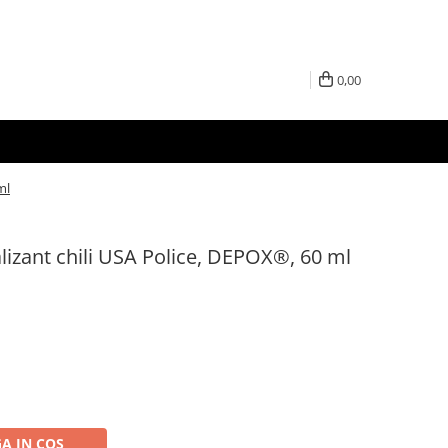
0,00
ml
alizant chili USA Police, DEPOX®, 60 ml
A IN COS