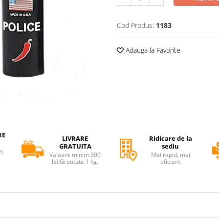
Cod Produs:
1183
Adauga la Favorite
RE
LIVRARE
Ridicare de la
GRATUITA
sediu
ei
Valoare minim 300
Mai rapid, mai
lei.Greutate 1 kg.
eficient