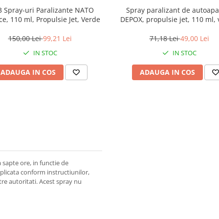
3 Spray-uri Paralizante NATO
Spray paralizant de autoapa
e, 110 ml, Propulsie Jet, Verde
DEPOX, propulsie jet, 110 ml, 
husa inclusa
150,00 Lei
99,21 Lei
71,18 Lei
49,00 Lei
IN STOC
IN STOC
ADAUGA IN COS
ADAUGA IN COS
sapte ore, in functie de
plicata conform instructiunilor,
e autoritati. Acest spray nu