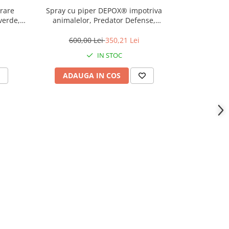
rare
Spray cu piper DEPOX® impotriva
Spray urs ex
verde,
animalelor, Predator Defense,
dispersant, auto-aparare, 600 ml
600,00 Lei
350,21 Lei
500,
IN STOC
ADAUGA IN COS
ADAU