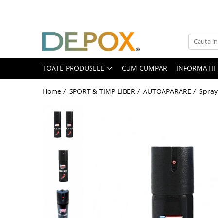
Toate Produsele
SPORT & TIMP LIBER
AUTOAPARARE
TOATE PRODUSELE
CUM CUMPAR
INFORMATII 
Pumnaluri si boxuri
Home /
SPORT & TIMP LIBER /
AUTOAPARARE /
Spray
Bastoane telescopice si nunceaguri
Electrosoc
Catuse
Spray autoaparare
Seturi & accesorii autoaparare
VANATOARE, DRUMETII & CAMPING
Cutite vanatoare
Bricege
Briceaguri fluture & antrenament
Sabii & Macete