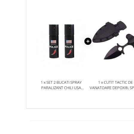
Jucarii antistres
Plusuri roblox, rainbow friend
doors & stitch
Figurine si masinute duble
Instrumente muzicale de jucarie
Gaming, Carti & Birotica
Costume Halloween copii
Costume spiderman
ACCESORII & DIVERSE
1 x SET 2 BUCATI SPRAY
1 x CUTIT TACTIC DE
Accesorii decorative
PARALIZANT CHILI USA
VANATOARE DEPOX®, S
POLICE, DEPOX®, 60 ML
TRAP, 8 CM, NEGRU, TE
Brelocuri
CU PRINDERE CUREA
Echipamente petrecere
Jocuri de sah si table
Masti si costume adulti
Produse si dispozitive ajutatoare