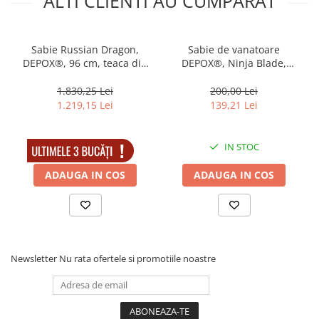
ALTI CLIENTI AU CUMPARAT
Sabie Russian Dragon,
Sabie de vanatoare
DEPOX®, 96 cm, teaca din
DEPOX®, Ninja Blade,
lemn
maner metal, 81 cm, negru
1.830,25 Lei
200,00 Lei
1.219,15 Lei
139,21 Lei
IN STOC
IN STOC
ADAUGA IN COS
ADAUGA IN COS
Newsletter
Nu rata ofertele si promotiile noastre