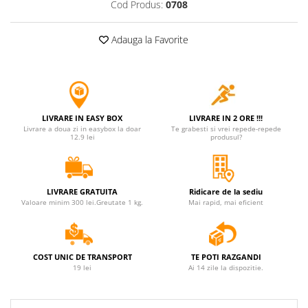
Cod Produs:
0708
Adauga la Favorite
LIVRARE IN EASY BOX
LIVRARE IN 2 ORE !!!
Livrare a doua zi in easybox la doar
Te grabesti si vrei repede-repede
12.9 lei
produsul?
LIVRARE GRATUITA
Ridicare de la sediu
Valoare minim 300 lei.Greutate 1 kg.
Mai rapid, mai eficient
COST UNIC DE TRANSPORT
TE POTI RAZGANDI
19 lei
Ai 14 zile la dispozitie.