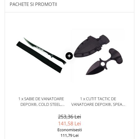
PACHETE SI PROMOTII
1 x SABIE DE VANATOARE
1 x CUTIT TACTIC DE
DEPOX®, COLD STEEL,
VANATOARE DEPOX®, SPEAR
MANER TEXTIL, 69 CM
TRAP, 8 CM, NEGRU, TEACA
CU PRINDERE CUREA
253,36 Lei
141,58 Lei
Economisesti
111,79 Lei