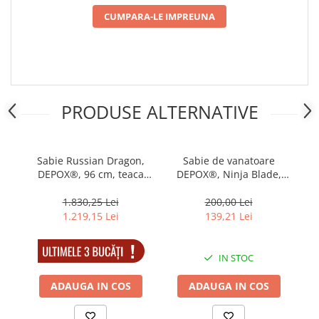
CUMPARA-LE IMPREUNA
PRODUSE ALTERNATIVE
Sabie Russian Dragon,
Sabie de vanatoare
DEPOX®, 96 cm, teaca
DEPOX®, Ninja Blade,
v
din lemn
maner metal, 81 cm,
R
negru
i
1.830,25 Lei
200,00 Lei
1.219,15 Lei
139,21 Lei
IN STOC
IN STOC
ADAUGA IN COS
ADAUGA IN COS