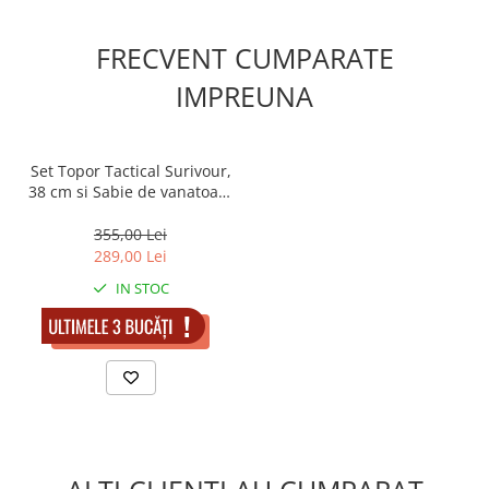
FRECVENT CUMPARATE
IMPREUNA
Set Topor Tactical Surivour,
38 cm si Sabie de vanatoare
, Dragon Stance , DEPOX® ,
Cutit de aruncat si teaca
355,00 Lei
incluse
289,00 Lei
IN STOC
ADAUGA IN COS