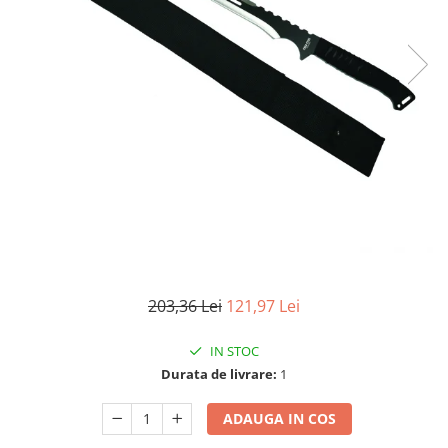
Electrocasnice
Lanterne
Incubatoare oua
Topor camping
Mori cereale si furaje
Seturi de cutite & accesorii
vanatoare si tactice
BINOCLURI & LUNETE
Prastii profesionale de vanatoare
Rucsacuri si huse
Bile metalice
Arme sporturi de precizie
ARTICOLE SUPORTERI
SPORTURI DE ECHIPA
203,36 Lei
121,97 Lei
Baseball
IN STOC
Durata de livrare:
1
ADAUGA IN COS