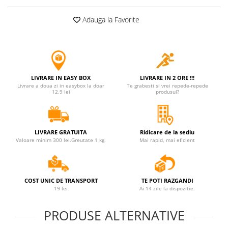
Adauga la Favorite
LIVRARE IN EASY BOX
LIVRARE IN 2 ORE !!!
Livrare a doua zi in easybox la doar
Te grabesti si vrei repede-repede
12.9 lei
produsul?
LIVRARE GRATUITA
Ridicare de la sediu
Valoare minim 300 lei.Greutate 1 kg.
Mai rapid, mai eficient
COST UNIC DE TRANSPORT
TE POTI RAZGANDI
19 lei
Ai 14 zile la dispozitie.
PRODUSE ALTERNATIVE