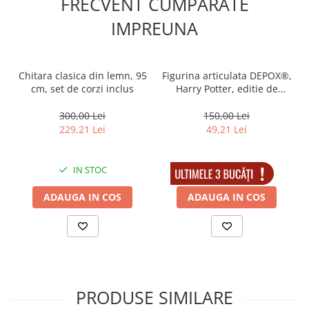
FRECVENT CUMPARATE
Caracteristici produs:
Material: lemn rezistent, finisat atent
IMPREUNA
30 de clape usor de utilizat
Dimensiuni:
• Inaltime: 50 cm
• Lungime: 48 cm
Chitara clasica din lemn, 95
Figurina articulata DEPOX®,
• Latime punct scurt: 30 cm
cm, set de corzi inclus
Harry Potter, editie de
• Latime punct lung: 43 cm
colectie, 18 cm, stativ inclus
Culoare: negru clasic
300,00 Lei
150,00 Lei
Cu un sunet placut si o constructie solida, acest pian ii va incuraja
229,21 Lei
49,21 Lei
pe cei mici sa isi dezvolte pasiunea pentru muzica intr-un mod
distractiv si educativ.
IN STOC
IN STOC
ADAUGA IN COS
ADAUGA IN COS
PRODUSE SIMILARE