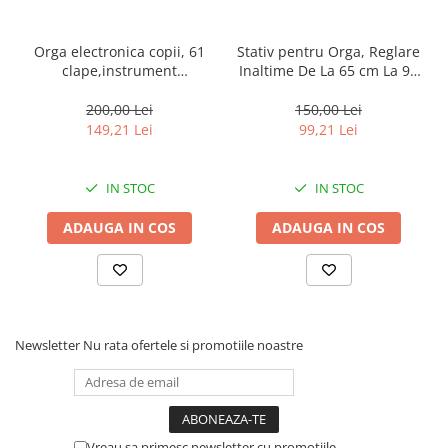
Orga electronica copii, 61
Stativ pentru Orga, Reglare
clape,instrument
Inaltime De La 65 cm La 96
multifunctional, microfon
cm, Constructie Rezistenta,
inclus
Negru
200,00 Lei
150,00 Lei
149,21 Lei
99,21 Lei
IN STOC
IN STOC
ADAUGA IN COS
ADAUGA IN COS
Newsletter
Nu rata ofertele si promotiile noastre
Vreau sa primesc newsletter cu promotiile