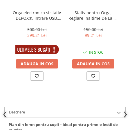
Orga electronica si stativ
Stativ pentru Orga,
Or
DEPOX®, intrare USB,
Reglare Inaltime De La 65
mini-microfon, suport
cm La 96 cm, Constructie
partitura inclus, negru
Rezistenta, Negru
500,00 Lei
150,00 Lei
399,21 Lei
99,21 Lei
IN STOC
IN STOC
ADAUGA IN COS
ADAUGA IN COS
Descriere
Pian din lemn pentru copii – ideal pentru primele lectii de
muzica