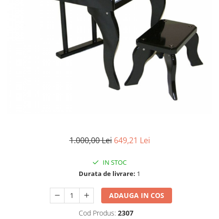
Electrocasnice
Lanterne
Incubatoare oua
Topor camping
Mori cereale si furaje
Seturi de cutite & accesorii
vanatoare si tactice
BINOCLURI & LUNETE
Prastii profesionale de vanatoare
Rucsacuri si huse
Bile metalice
Arme sporturi de precizie
ARTICOLE SUPORTERI
1.000,00 Lei
649,21 Lei
SPORTURI DE ECHIPA
Baseball
IN STOC
Durata de livrare:
1
ADAUGA IN COS
Cod Produs:
2307