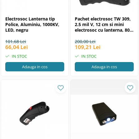
Electrosoc Lanterna tip
Pachet electrosoc TW 309,
Police, Aluminiu, 1000KV,
2.5 mil V, 12 cm si mini
LED, negru
electrosoc cu lanterna, 800
T, negru
101,68 Lei
200,00 Lei
66,04 Lei
109,21 Lei
IN STOC
IN STOC
Adauga in cos
Adauga in cos