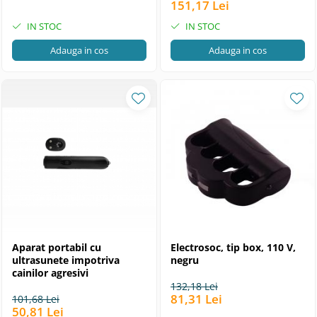
151,17 Lei
IN STOC
IN STOC
Adauga in cos
Adauga in cos
Aparat portabil cu
Electrosoc, tip box, 110 V,
ultrasunete impotriva
negru
cainilor agresivi
132,18 Lei
81,31 Lei
101,68 Lei
50,81 Lei