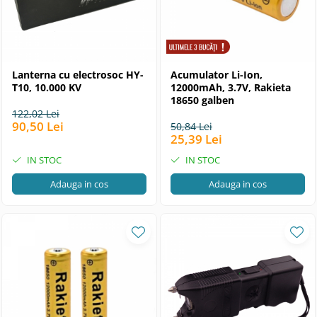
Lanterna cu electrosoc HY-
Acumulator Li-Ion,
T10, 10.000 KV
12000mAh, 3.7V, Rakieta
18650 galben
122,02 Lei
90,50 Lei
50,84 Lei
25,39 Lei
IN STOC
IN STOC
Adauga in cos
Adauga in cos