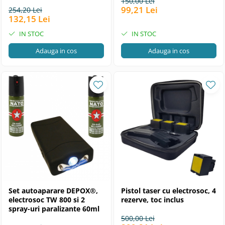
propulsie jet, 90 ml
150,00 Lei
99,21 Lei
254,20 Lei
132,15 Lei
IN STOC
IN STOC
Adauga in cos
Adauga in cos
Set autoaparare DEPOX®,
Pistol taser cu electrosoc, 4
electrosoc TW 800 si 2
rezerve, toc inclus
spray-uri paralizante 60ml
500,00 Lei