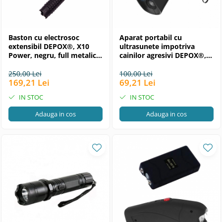
Baston cu electrosoc
Aparat portabil cu
extensibil DEPOX®, X10
ultrasunete impotriva
Power, negru, full metalic,
cainilor agresivi DEPOX®,
49 cm
Bye Doggie, plastic, 13.5
cm, negru
250,00 Lei
100,00 Lei
169,21 Lei
69,21 Lei
IN STOC
IN STOC
Adauga in cos
Adauga in cos