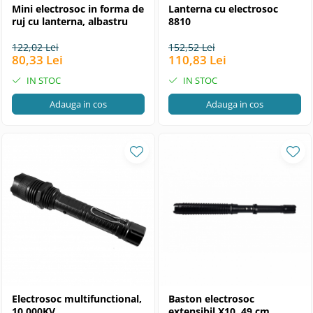
Mini electrosoc in forma de
Lanterna cu electrosoc
ruj cu lanterna, albastru
8810
122,02 Lei
152,52 Lei
80,33 Lei
110,83 Lei
IN STOC
IN STOC
Adauga in cos
Adauga in cos
Electrosoc multifunctional,
Baston electrosoc
10.000KV
extensibil X10, 49 cm