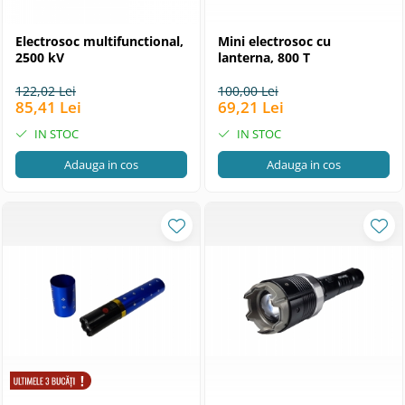
Electrosoc multifunctional,
Mini electrosoc cu
2500 kV
lanterna, 800 T
122,02 Lei
100,00 Lei
85,41 Lei
69,21 Lei
IN STOC
IN STOC
Adauga in cos
Adauga in cos