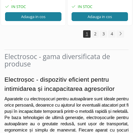
IN STOC
IN STOC
Adauga in cos
Adauga in cos
1
2
3
4
Electrosoc - gama diversificata de
produse
Electroșoc - dispozitiv eficient pentru 
intimidarea și incapacitarea agresorilor
Aparatele cu electroșocuri pentru autoapărare sunt ideale pentru 
orice persoană, deoarece cu ajutorul lor eventualii atacatori pot fi 
puși în incapacitate temporară printr-o metodă rapidă și neletală. 
Pe baza tehnologiei de ultimă generație, electroșocurile pentru 
autoapărare au o greutate redusă, sunt ușor de transportat, 
ergonomice și simplu de manevrat. Fiecare aparat cu șocuri 