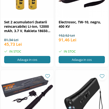
Set 2 acumulatori (baterii
Electrosoc, TW-10, negru,
reincarcabile) Li-ion, 12000
400 KV
mAh, 3.7 V, Rakieta 18650
galben
152,52 Lei
91,46 Lei
81,34 Lei
45,73 Lei
IN STOC
IN STOC
Adauga in cos
Adauga in cos