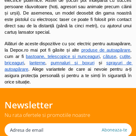
electrice puternice. Astfel de șocuri pot îndepărta cu succes 
persoane răuvoitoare (hoți, agresori sau animale precum câinii 
și urșii). De asemenea, un model deosebit din gama noastră 
este pistolul cu electroșoc taser ce poate fi folosit prin contact 
direct sau de la distanță (până la cinci metri), cu ajutorul unui 
cartuș lansator special.
Alături de aceste dispozitive cu șoc electric pentru autoapărare, 
la Depox.ro mai pot fi găsite și alte 
produse de autoapărare
, 
cum ar fi 
bastoane, telescopice și nunceaguri
, 
cătușe
, 
cuțite
, 
briceaguri
, 
lanterne
, 
pumnaluri și boxuri
 și 
sprayuri de 
autoapărare
. Alege variantele de care ai nevoie pentru a-ți 
asigura protecția personală și pentru a te simți în siguranță în 
orice situație.
Newsletter
Nu rata ofertele si promotiile noastre