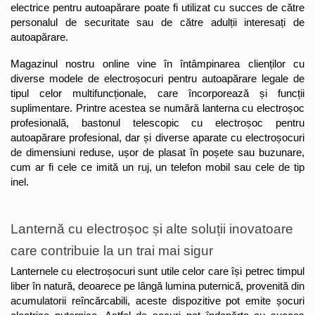
electrice pentru autoapărare poate fi utilizat cu succes de către 
personalul de securitate sau de către adulții interesați de 
autoapărare.
Magazinul nostru online vine în întâmpinarea clienților cu 
diverse modele de electroșocuri pentru autoapărare legale de 
tipul celor multifuncționale, care încorporează și funcții 
suplimentare. Printre acestea se numără lanterna cu electroșoc 
profesională, bastonul telescopic cu electroșoc pentru 
autoapărare profesional, dar și diverse aparate cu electroșocuri 
de dimensiuni reduse, ușor de plasat în poșete sau buzunare, 
cum ar fi cele ce imită un ruj, un telefon mobil sau cele de tip 
inel.
Lanternă cu electroșoc și alte soluții inovatoare 
care contribuie la un trai mai sigur
Lanternele cu electroșocuri sunt utile celor care își petrec timpul 
liber în natură, deoarece pe lângă lumina puternică, provenită din 
acumulatorii reîncărcabili, aceste dispozitive pot emite șocuri 