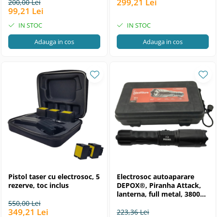
299,21 Lei
200,00 Lei
99,21 Lei
IN STOC
IN STOC
Adauga in cos
Adauga in cos
Pistol taser cu electrosoc, 5
Electrosoc autoaparare
rezerve, toc inclus
DEPOX®, Piranha Attack,
lanterna, full metal, 3800
kw, negru
550,00 Lei
349,21 Lei
223,36 Lei