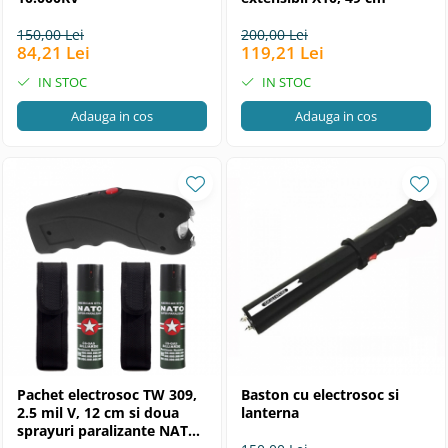
150,00 Lei
200,00 Lei
84,21 Lei
119,21 Lei
IN STOC
IN STOC
Adauga in cos
Adauga in cos
Pachet electrosoc TW 309,
Baston cu electrosoc si
2.5 mil V, 12 cm si doua
lanterna
sprayuri paralizante NATO,