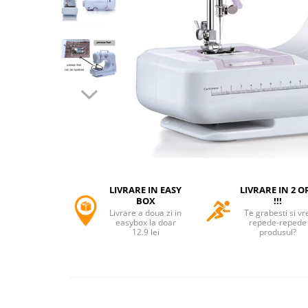
Accesorii tactice si sport
Accesori camping & drumetii
Lanterne
Topor camping
Seturi de cutite & accesorii
vanatoare si tactice
BINOCLURI & LUNETE
Prastii profesionale de vanatoare
Rucsacuri si huse
Bile metalice
Arme sporturi de precizie
LIVRARE IN EASY
LIVRARE IN 2 O
ARTICOLE SUPORTERI
BOX
!!!
Livrare a doua zi in
Te grabesti si vr
SPORTURI DE ECHIPA
easybox la doar
repede-repede
12.9 lei
produsul?
Baseball
UNIVERSUL COPIILOR
Costume si seturi pentru copii
Accesorii costume copii