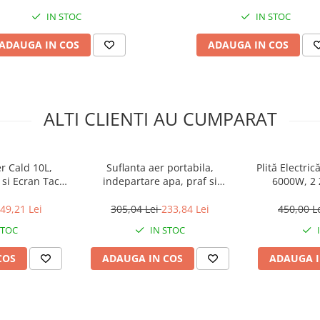
Y sau modificări rapide.
ă-ți ideile în realitate!
IN STOC
IN STOC
ADAUGA IN COS
ADAUGA IN COS
ALTI CLIENTI AU CUMPARAT
r Cald 10L,
Suflanta aer portabila,
Plită Electri
si Ecran Tactil
indepartare apa, praf si
6000W, 2 
, 2400 W
zapada, 555 metri cubi,
Independente
albastru
Sticlă Termor
49,21 Lei
305,04 Lei
233,84 Lei
450,00 L
x 6 c
STOC
IN STOC
COS
ADAUGA IN COS
ADAUGA I