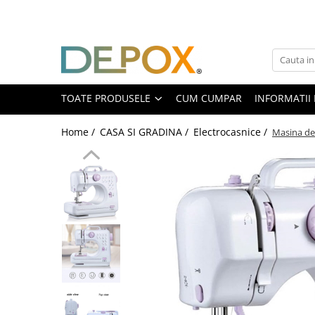
Toate Produsele
SPORT & TIMP LIBER
AUTOAPARARE
TOATE PRODUSELE
CUM CUMPAR
INFORMATII 
Pumnaluri si boxuri
Home /
CASA SI GRADINA /
Electrocasnice /
Masina de 
Bastoane telescopice si nunceaguri
Electrosoc
Catuse
Spray autoaparare
Seturi & accesorii autoaparare
VANATOARE, DRUMETII & CAMPING
Cutite vanatoare
Bricege
Briceaguri fluture & antrenament
Sabii & Macete