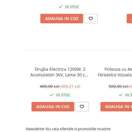
Ideală pentru repararea hainelor, realizarea de proiecte DI
Incubatoare oua
Comandă acum această mașină de cusut electrică și transform
IN STOC
Mori cereale si furaje
ADAUGA IN COS
ELECTRONICE
Baterii telefoane
Baterii si acumulatori
Stative
Cantare electronice comerciale
Casti audio telefoane
Drujba Electrica 1200W, 2
Friteuza cu Ae
Masini de gaurit si insurubat
Acumulatori 36V, Lama 30 cm,
Fereastra Vizuala 
4200 RPM, Portabila, accesorii
Inteligent
INSTRUMENTE MUZICALE
incluse
400,00 Lei
269,21 Lei
500,00 Lei
2
Accesorii chitara
IN STOC
IN 
Accesorii vioara-viola
ADAUGA IN COS
ADAUGA IN 
Chitare clasice
CLARINET
Microfoane
Newsletter
Nu rata ofertele si promotiile noastre