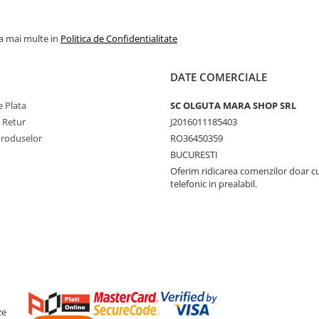
la mai multe in
Politica de Confidentialitate
DATE COMERCIALE
 Plata
SC OLGUTA MARA SHOP SRL
e Retur
J2016011185403
Produselor
RO36450359
BUCURESTI
Oferim ridicarea comenzilor doar c
telefonic in prealabil.
ze