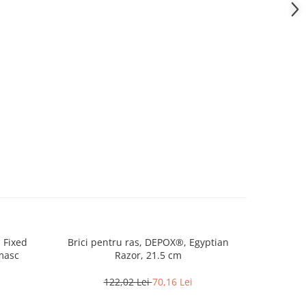
 Fixed
Brici pentru ras, DEPOX®, Egyptian
Satar 
amasc
Razor, 21.5 cm
Kitchen, 3
122,02 Lei
70,16 Lei