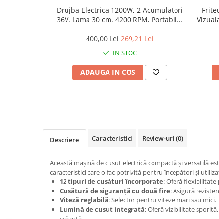
Jucarii antistres
Drujba Electrica 1200W, 2 Acumulatori
Frite
36V, Lama 30 cm, 4200 RPM, Portabila,
Vizuala
Plusuri roblox, rainbow friend
accesorii incluse
doors & stitch
400,00 Lei
269,21 Lei
Figurine si masinute duble
IN STOC
Instrumente muzicale de jucarie
ADAUGA IN COS
Gaming, Carti & Birotica
Costume Halloween copii
Costume spiderman
ACCESORII & DIVERSE
Accesorii decorative
Caracteristici
Review-uri
(0)
Descriere
Brelocuri
Această mașină de cusut electrică compactă și versatilă est
Echipamente petrecere
caracteristici care o fac potrivită pentru începători și utiliza
12 tipuri de cusături încorporate
: Oferă flexibilitat
Jocuri de sah si table
Cusătură de siguranță cu două fire
: Asigură rezisten
Masti si costume adulti
Viteză reglabilă
: Selector pentru viteze mari sau mici.
Lumină de cusut integrată
: Oferă vizibilitate sporită
Produse si dispozitive ajutatoare
scăzută.