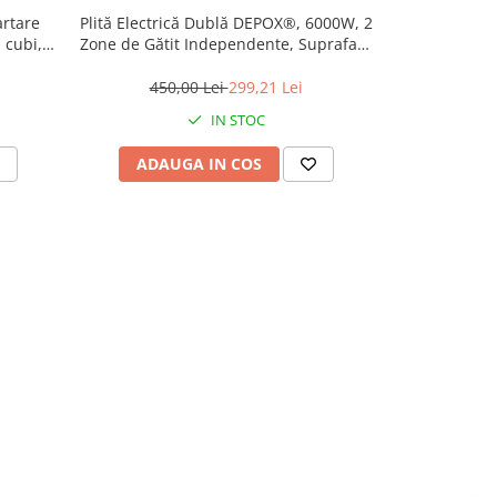
artare
Plită Electrică Dublă DEPOX®, 6000W, 2
Friteuză cu
 cubi,
Zone de Gătit Independente, Suprafață
1400W, DEP
din Sticlă Termorezistentă, 53 x 33 x 6
geam vizual
cm, Negru
ti
450,00 Lei
299,21 Lei
500,
IN STOC
ADAUGA IN COS
ADAU