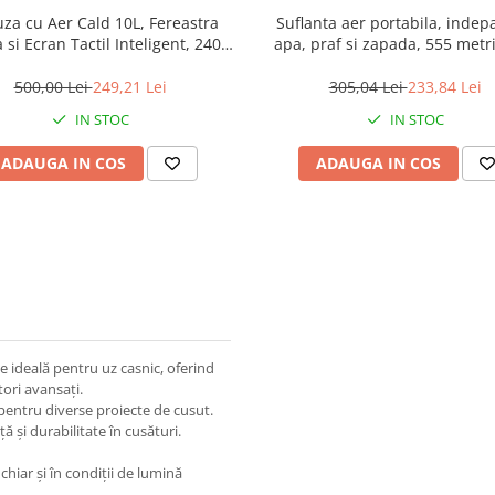
uza cu Aer Cald 10L, Fereastra
Suflanta aer portabila, indep
 si Ecran Tactil Inteligent, 2400
apa, praf si zapada, 555 metri
W
albastru
500,00 Lei
249,21 Lei
305,04 Lei
233,84 Lei
IN STOC
IN STOC
ADAUGA IN COS
ADAUGA IN COS
e ideală pentru uz casnic, oferind
tori avansați.
e pentru diverse proiecte de cusut.
ță și durabilitate în cusături.
, chiar și în condiții de lumină