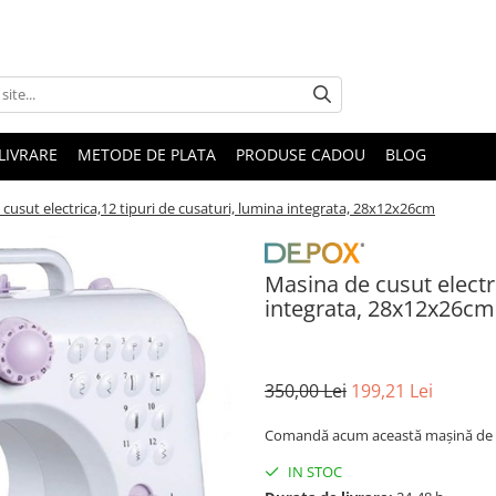
LIVRARE
METODE DE PLATA
PRODUSE CADOU
BLOG
cusut electrica,12 tipuri de cusaturi, lumina integrata, 28x12x26cm
Masina de cusut electri
integrata, 28x12x26cm
350,00 Lei
199,21 Lei
Comandă acum această mașină de cusu
IN STOC