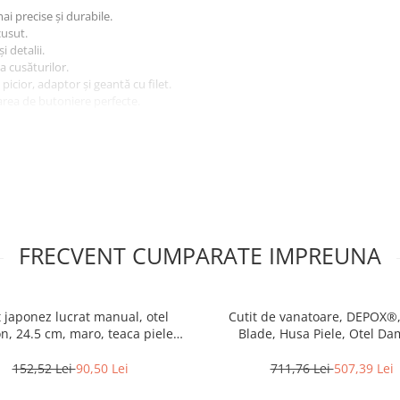
ai precise și durabile.
cusut.
 detalii.
a cusăturilor.
picior, adaptor și geantă cu filet.
area de butoniere perfecte.
C 6V 1200mA sau cu 4 baterii AA
FRECVENT CUMPARATE IMPREUNA
t japonez lucrat manual, otel
Cutit de vanatoare, DEPOX®,
n, 24.5 cm, maro, teaca piele
Blade, Husa Piele, Otel D
inclusa
152,52 Lei
90,50 Lei
711,76 Lei
507,39 Lei