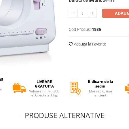
Durata de livrare:
24-48 h
ADAUG
Cod Produs:
1986
Adauga la Favorite
RE
LIVRARE
Ridicare de la
GRATUITA
sediu
ei
Valoare minim 300
Mai rapid, mai
lei.Greutate 1 kg.
eficient
PRODUSE ALTERNATIVE