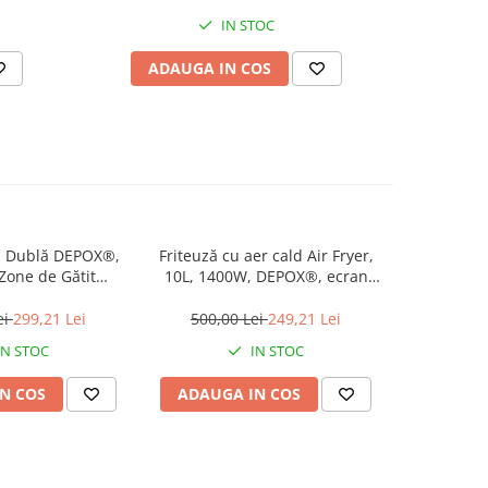
IN STOC
ADAUGA IN COS
AD
că Dublă DEPOX®,
Friteuză cu aer cald Air Fryer,
Zone de Gătit
10L, 1400W, DEPOX®, ecran
, Suprafață din
tactil LCD, geam vizual,
ezistentă, 53 x 33
temperatură reglabilă, timer,
ei
299,21 Lei
500,00 Lei
249,21 Lei
m, Negru
inox, negru
IN STOC
IN STOC
N COS
ADAUGA IN COS