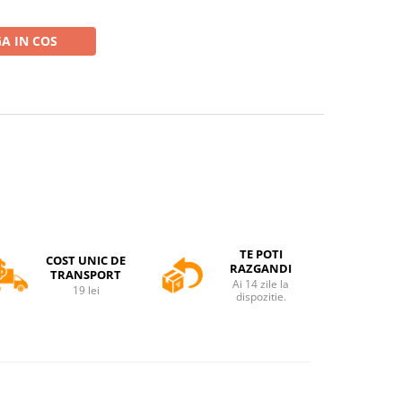
A IN COS
TE POTI
COST UNIC DE
RAZGANDI
TRANSPORT
Ai 14 zile la
19 lei
dispozitie.