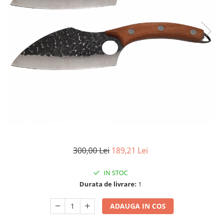
Accesorii tactice si sport
Accesori camping & drumetii
Lanterne
Topor camping
Seturi de cutite & accesorii
vanatoare si tactice
BINOCLURI & LUNETE
Prastii profesionale de vanatoare
Rucsacuri si huse
Bile metalice
Arme sporturi de precizie
ARTICOLE SUPORTERI
300,00 Lei
189,21 Lei
SPORTURI DE ECHIPA
IN STOC
Baseball
Durata de livrare:
1
UNIVERSUL COPIILOR
Costume si seturi pentru copii
ADAUGA IN COS
Accesorii costume copii