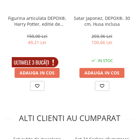
Muzicuta
Orga electronica
Figurina articulata DEPOX®,
Satar Japonez, DEPOX®, 30
Viori
Harry Potter, editie de
cm, Husa inclusa
colectie, 18 cm, stativ inclus
150,00 Lei
203,36 Lei
49,21 Lei
100,66 Lei
IN STOC
IN STOC
ADAUGA IN COS
ADAUGA IN COS
ALTI CLIENTI AU CUMPARAT