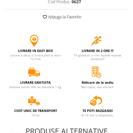
Cod Produs:
0627
Jucarii antistres
Plusuri roblox, rainbow friend
Adauga la Favorite
doors & stitch
Figurine si masinute duble
Instrumente muzicale de jucarie
Gaming, Carti & Birotica
LIVRARE IN EASY BOX
LIVRARE IN 2 ORE !!!
Livrare a doua zi in easybox la doar
Te grabesti si vrei repede-repede
Costume Halloween copii
12.9 lei
produsul?
Costume spiderman
ACCESORII & DIVERSE
LIVRARE GRATUITA
Ridicare de la sediu
Accesorii decorative
Valoare minim 300 lei.Greutate 1 kg.
Mai rapid, mai eficient
Brelocuri
Echipamente petrecere
COST UNIC DE TRANSPORT
TE POTI RAZGANDI
Jocuri de sah si table
19 lei
Ai 14 zile la dispozitie.
Masti si costume adulti
PRODUSE ALTERNATIVE
Produse si dispozitive ajutatoare