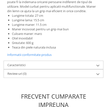
Incubatoare oua
poate fi la indemana oricarei persoane indiferent de tipul de
utilizare. Model curbat pentru aplicatii multifunctionale. Maner
Mori cereale si furaje
din lemn ce ajuta la un grip mai eficient in orice conditie.
ELECTRONICE
Lungime totala: 27 cm
Lungime lama: 15.5 cm
Baterii telefoane
Lungime maner: 11.5 cm
Baterii si acumulatori
Maner incovoiat pentru un grip mai bun
Culoare maner: maro
Stative
Otel inoxidabil
Greutate: 600 g
Cantare electronice comerciale
Teaca din piele naturala inclusa
Casti audio telefoane
Informatii conformitate produs
Masini de gaurit si insurubat
Caracteristici
INSTRUMENTE MUZICALE
Accesorii chitara
Review-uri
(0)
Accesorii vioara-viola
Chitare clasice
CLARINET
FRECVENT CUMPARATE
Microfoane
IMPREUNA