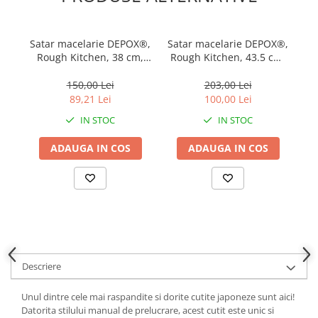
locomotie
CASA SI GRADINA
Satar macelarie DEPOX®,
Satar macelarie DEPOX®,
Cutite & seturi de cutite
Rough Kitchen, 38 cm,
Rough Kitchen, 43.5 cm,
Cutite japoneze
otel inoxidabil, 1.1 kg,
otel inoxidabil, 1.1 kg,
in
galben
galben
150,00 Lei
203,00 Lei
Cutite macelarie
89,21 Lei
100,00 Lei
Accesori casa & gradina
IN STOC
IN STOC
Accesorii gratar
ADAUGA IN COS
ADAUGA IN COS
Accesorii mese si scaune
Articole ambalare
Articole bucatarie
Articole Craciun
Ascutitoare si seturi de ascutire
cutite
Descriere
Corpuri de iluminat
Unul dintre cele mai raspandite si dorite cutite japoneze sunt aici!
Electrocasnice
Datorita stilului manual de prelucrare, acest cutit este unic si