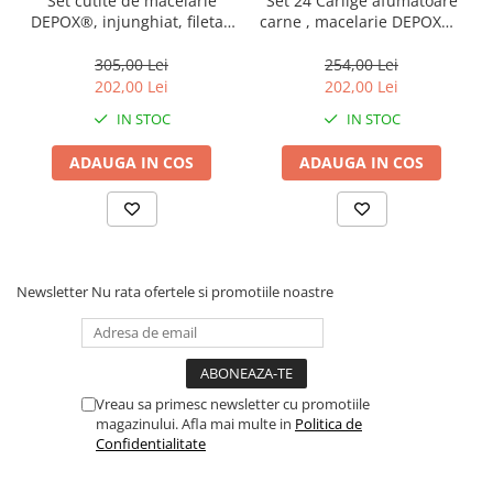
Set cutite de macelarie
Set 24 Carlige afumatoare
DEPOX®, injunghiat, filetat,
carne , macelarie DEPOX® ,
cutitul bucatarului si suport
17 cm , inox
magnetic, otel inoxidabl
305,00 Lei
254,00 Lei
202,00 Lei
202,00 Lei
IN STOC
IN STOC
ADAUGA IN COS
ADAUGA IN COS
Newsletter
Nu rata ofertele si promotiile noastre
Vreau sa primesc newsletter cu promotiile
magazinului. Afla mai multe in
Politica de
Confidentialitate