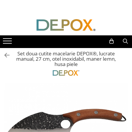
Toate Produsele
SPORT & TIMP LIBER
AUTOAPARARE
Pumnaluri si boxuri
Set doua cutite macelarie DEPOX®, lucrate
Bastoane telescopice si nunceaguri
manual, 27 cm, otel inoxidabil, maner lemn,
husa piele
Electrosoc
Catuse
Spray autoaparare
Seturi & accesorii autoaparare
VANATOARE, DRUMETII & CAMPING
Cutite vanatoare
Bricege
Briceaguri fluture & antrenament
Sabii & Macete