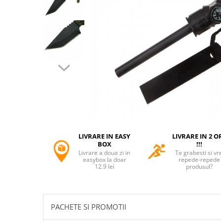
Accesorii tactice si sport
Accesori camping & drumetii
Lanterne
Topor camping
Seturi de cutite & accesorii
vanatoare si tactice
BINOCLURI & LUNETE
Prastii profesionale de vanatoare
Rucsacuri si huse
Bile metalice
Arme sporturi de precizie
LIVRARE IN EASY
LIVRARE IN 2 O
ARTICOLE SUPORTERI
BOX
!!!
Livrare a doua zi in
Te grabesti si vr
SPORTURI DE ECHIPA
easybox la doar
repede-repede
12.9 lei
produsul?
Baseball
UNIVERSUL COPIILOR
Costume si seturi pentru copii
PACHETE SI PROMOTII
Accesorii costume copii