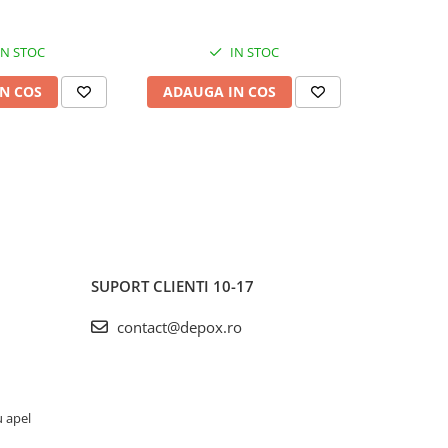
IN STOC
IN STOC
N COS
ADAUGA IN COS
ADAUG
SUPORT CLIENTI
10-17
contact@depox.ro
u apel