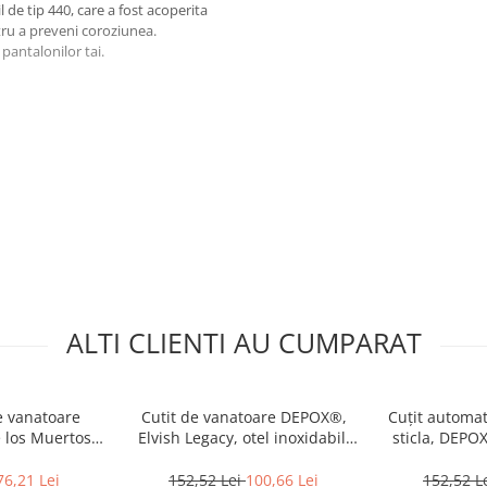
l de tip 440, care a fost acoperita
ntru a preveni coroziunea.
 pantalonilor tai.
ALTI CLIENTI AU CUMPARAT
e vanatoare
Cutit de vanatoare DEPOX®,
Cuțit automat
 los Muertos,
Elvish Legacy, otel inoxidabil,
sticla, DEPOX
negru
31 cm, maro, teaca inclusa
cm,
76,21 Lei
152,52 Lei
100,66 Lei
152,52 L