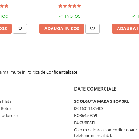
STOC
IN STOC
COS
ADAUGA IN COS
ADAUGA I
la mai multe in
Politica de Confidentialitate
DATE COMERCIALE
 Plata
SC OLGUTA MARA SHOP SRL
e Retur
J2016011185403
Produselor
RO36450359
BUCURESTI
Oferim ridicarea comenzilor doar c
telefonic in prealabil.