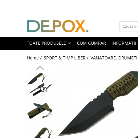
Toate Produsele
SPORT & TIMP LIBER
AUTOAPARARE
TOATE PRODUSELE
CUM CUMPAR
INFORMATII 
Pumnaluri si boxuri
Home /
SPORT & TIMP LIBER /
VANATOARE, DRUMETII
Bastoane telescopice si nunceaguri
Electrosoc
Catuse
Spray autoaparare
Seturi & accesorii autoaparare
VANATOARE, DRUMETII & CAMPING
Cutite vanatoare
Bricege
Briceaguri fluture & antrenament
Sabii & Macete