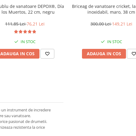
dublu de vanatoare DEPOX®, Día
Briceag de vanatoare cricket, l
 los Muertos, 22 cm, negru
inoxidabil, maro, 38 cm
111,85 Lei
76,21 Lei
300,00 Lei
149,21 Lei
IN STOC
IN STOC
ADAUGA IN COS
ADAUGA IN COS
te un instrument de incredere
ire sau vanatoare.
orice pasionat de drumetii.
izeaza rezistenta la orice