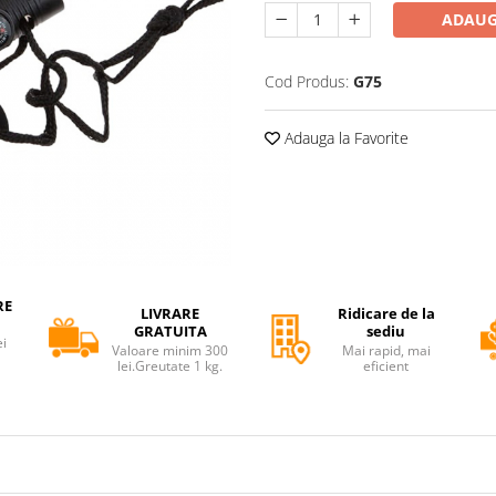
ADAUG
Cod Produs:
G75
Adauga la Favorite
RE
LIVRARE
Ridicare de la
GRATUITA
sediu
ei
Valoare minim 300
Mai rapid, mai
lei.Greutate 1 kg.
eficient