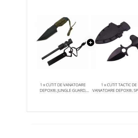
Jucarii antistres
Plusuri roblox, rainbow friend
doors & stitch
Figurine si masinute duble
Instrumente muzicale de jucarie
Gaming, Carti & Birotica
Costume Halloween copii
Costume spiderman
ACCESORII & DIVERSE
1 x CUTIT DE VANATOARE
1 x CUTIT TACTIC DE
Accesorii decorative
DEPOX®, JUNGLE GUARD,
VANATOARE DEPOX®, S
NEGRU, 17.5 CM, TEACA
TRAP, 8 CM, NEGRU, TE
Brelocuri
INCLUSA
CU PRINDERE CUREA
Echipamente petrecere
Jocuri de sah si table
Masti si costume adulti
Produse si dispozitive ajutatoare