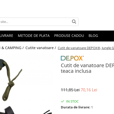
LIVRARE
METODE DE PLATA
PRODUSE CADOU
BLOG
 & CAMPING /
Cutite vanatoare /
Cutit de vanatoare DEPOX®, Jungle Gu
Cutit de vanatoare DE
teaca inclusa
111,85 Lei
70,16 Lei
IN STOC
Durata de livrare:
1