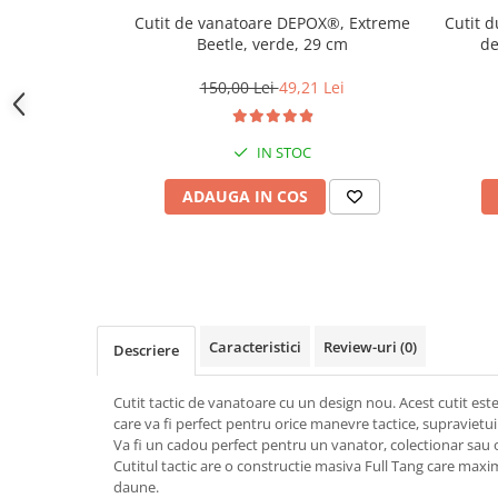
locomotie
Cutit de vanatoare DEPOX®, Extreme
Cutit 
Beetle, verde, 29 cm
de
CASA SI GRADINA
Cutite & seturi de cutite
150,00 Lei
49,21 Lei
Cutite japoneze
Cutite macelarie
IN STOC
Accesori casa & gradina
ADAUGA IN COS
Accesorii gratar
Accesorii mese si scaune
Articole ambalare
Articole bucatarie
Articole Craciun
Caracteristici
Review-uri
(0)
Descriere
Ascutitoare si seturi de ascutire
cutite
Cutit tactic de vanatoare cu un design nou. Acest cutit es
care va fi perfect pentru orice manevre tactice, supravietu
Corpuri de iluminat
Va fi un cadou perfect pentru un vanator, colectionar sau 
Electrocasnice
Cutitul tactic are o constructie masiva Full Tang care maxim
daune.