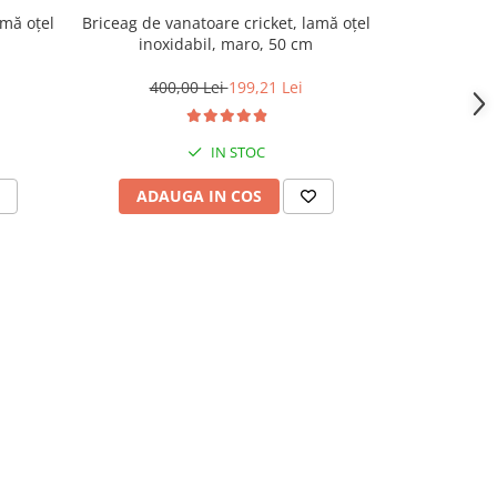
amă oțel
Briceag de vanatoare cricket, lamă oțel
Cutit de 
inoxidabil, maro, 50 cm
DEPOX®, 
400,00 Lei
199,21 Lei
203,
IN STOC
ADAUGA IN COS
ADAU