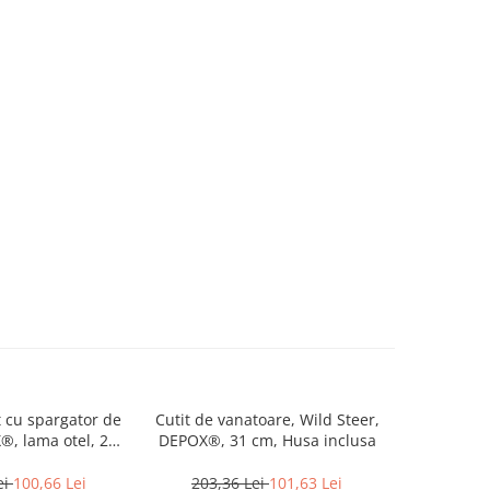
 cu spargator de
Cutit de vanatoare, Wild Steer,
Cutit de 
®, lama otel, 23
DEPOX®, 31 cm, Husa inclusa
Wild DEP
 negru
ei
100,66 Lei
203,36 Lei
101,63 Lei
152,