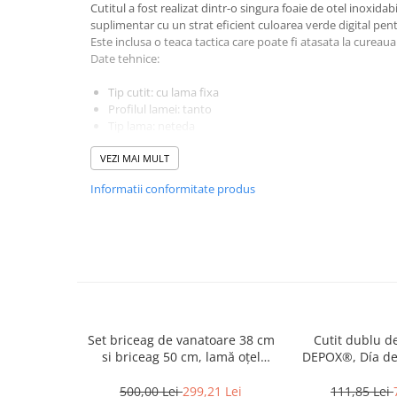
Incubatoare oua
Cutitul a fost realizat dintr-o singura foaie de otel inoxidabi
suplimentar cu un strat eficient culoarea verde digital pe
Mori cereale si furaje
Este inclusa o teaca tactica care poate fi atasata la cureaua
ELECTRONICE
Date tehnice:
Baterii telefoane
Tip cutit: cu lama fixa
Baterii si acumulatori
Profilul lamei: tanto
Tip lama: neteda
Stative
Lungime totala: 175 mm
VEZI MAI MULT
Lungimea lamei: 85 mm
Cantare electronice comerciale
Lungimea manerului: 90 mm
Informatii conformitate produs
Casti audio telefoane
Latimea lamei: 31 mm
Grosimea lamei: 3.5 mm
Masini de gaurit si insurubat
Greutate: 110 g
Material lamei: otel inoxidabil 440
INSTRUMENTE MUZICALE
Material maner: otel + paracord
Accesorii chitara
Teaca: din material
Constructie completa Tang
Accesorii vioara-viola
Elemente suplimentare: amnar cu busola (123 mm)
Chitare clasice
Set briceag de vanatoare 38 cm
Cutit dublu d
CLARINET
si briceag 50 cm, lamă oțel
DEPOX®, Día de
inoxidabil, cricket, maro
22 cm, 
Microfoane
500,00 Lei
299,21 Lei
111,85 Lei