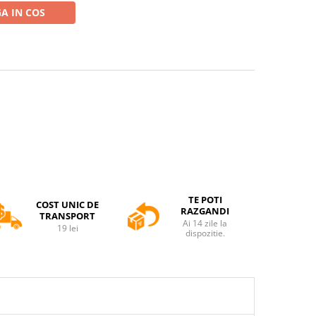
A IN COS
TE POTI
COST UNIC DE
RAZGANDI
TRANSPORT
Ai 14 zile la
19 lei
dispozitie.