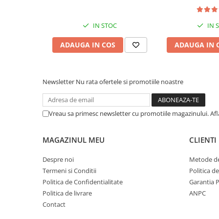
Muzicuta
Orga electronica
IN STOC
IN 
Viori
ADAUGA IN COS
ADAUGA IN 
Newsletter
Nu rata ofertele si promotiile noastre
Vreau sa primesc newsletter cu promotiile magazinului. Af
MAGAZINUL MEU
CLIENTI
Despre noi
Metode de
Termeni si Conditii
Politica d
Politica de Confidentialitate
Garantia 
Politica de livrare
ANPC
Contact