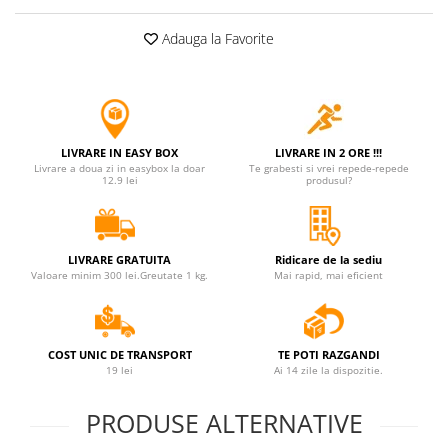
Jucarii antistres
Adauga la Favorite
Plusuri roblox, rainbow friend
doors & stitch
Figurine si masinute duble
Instrumente muzicale de jucarie
LIVRARE IN EASY BOX
LIVRARE IN 2 ORE !!!
Gaming, Carti & Birotica
Livrare a doua zi in easybox la doar
Te grabesti si vrei repede-repede
12.9 lei
produsul?
Costume Halloween copii
Costume spiderman
ACCESORII & DIVERSE
LIVRARE GRATUITA
Ridicare de la sediu
Valoare minim 300 lei.Greutate 1 kg.
Mai rapid, mai eficient
Accesorii decorative
Brelocuri
Echipamente petrecere
COST UNIC DE TRANSPORT
TE POTI RAZGANDI
19 lei
Ai 14 zile la dispozitie.
Jocuri de sah si table
Masti si costume adulti
PRODUSE ALTERNATIVE
Produse si dispozitive ajutatoare