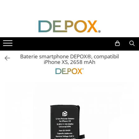
Toate Produsele
SPORT & TIMP LIBER
AUTOAPARARE
Pumnaluri si boxuri
Baterie smartphone DEPOX®, compatibil
Bastoane telescopice si nunceaguri
iPhone XS, 2658 mAh
Electrosoc
Catuse
Spray autoaparare
Seturi & accesorii autoaparare
VANATOARE, DRUMETII & CAMPING
Cutite vanatoare
Bricege
Briceaguri fluture & antrenament
Sabii & Macete