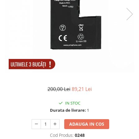
Accesorii tactice si sport
Accesori camping & drumetii
Lanterne
Topor camping
Seturi de cutite & accesorii
vanatoare si tactice
BINOCLURI & LUNETE
Prastii profesionale de vanatoare
Rucsacuri si huse
Bile metalice
Arme sporturi de precizie
200,00 Lei
89,21 Lei
ARTICOLE SUPORTERI
SPORTURI DE ECHIPA
IN STOC
Baseball
Durata de livrare:
1
UNIVERSUL COPIILOR
ADAUGA IN COS
Costume si seturi pentru copii
Cod Produs:
0248
Accesorii costume copii