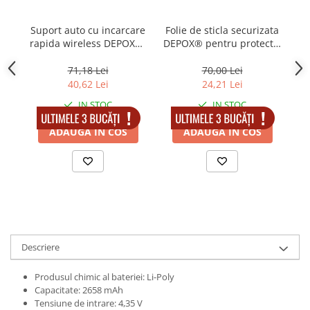
locomotie
CASA SI GRADINA
Suport auto cu incarcare
Folie de sticla securizata
rapida wireless DEPOX®,
DEPOX® pentru protectie
Cutite & seturi de cutite
Vrum-Vrum Friend,
compatibila iPhone 13/13
Ga
Cutite japoneze
plastic, universal, senzor
Pro, 3D, Anti-spy, neagra,
71,18 Lei
70,00 Lei
infrarosu, 13 cm, auriu
acoperire full-cover
40,62 Lei
24,21 Lei
Cutite macelarie
Accesori casa & gradina
IN STOC
IN STOC
Accesorii gratar
ADAUGA IN COS
ADAUGA IN COS
Accesorii mese si scaune
Articole ambalare
Articole bucatarie
Articole Craciun
Ascutitoare si seturi de ascutire
cutite
Descriere
Corpuri de iluminat
Produsul chimic al bateriei: Li-Poly
Electrocasnice
Capacitate: 2658 mAh
Tensiune de intrare: 4,35 V