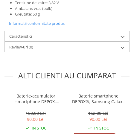
Incubatoare oua
Tensiune de iesire: 3,82 V
Ambalare: vrac (bulk)
Mori cereale si furaje
Greutate: 50 g
ELECTRONICE
Informatii conformitate produs
Baterii telefoane
Baterii si acumulatori
Caracteristici
Stative
Review-uri
(0)
Cantare electronice comerciale
Casti audio telefoane
ALTI CLIENTI AU CUMPARAT
Masini de gaurit si insurubat
INSTRUMENTE MUZICALE
Accesorii chitara
Baterie-acumulator
Baterie smartphone
Accesorii vioara-viola
smartphone DEPOX,
DEPOX®, Samsung Galaxy
Samsung Galaxy S8 G950F
S9 G960F
Chitare clasice
152,00 Lei
152,00 Lei
CLARINET
90,00 Lei
90,00 Lei
Microfoane
IN STOC
IN STOC