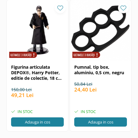
Figurina articulata
Pumnal, tip box,
DEPOX®, Harry Potter,
aluminiu, 0,5 cm, negru
editie de colectie, 18 cm,
stativ inclus
50,84 Lei
24,40 Lei
150,00 Lei
49,21 Lei
IN STOC
IN STOC
Adauga in cos
Adauga in cos