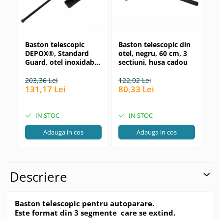
Baston telescopic
Baston telescopic din
Ba
DEPOX®, Standard
otel, negru, 60 cm, 3
pl
Guard, otel inoxidabil,
sectiuni, husa cadou
ge
40 cm, negru, toc
65
tactic inclus
ne
203,36 Lei
122,02 Lei
20
131,17 Lei
80,33 Lei
96
IN STOC
IN STOC
Adauga in cos
Adauga in cos
Descriere
Baston telescopic pentru autoparare.
Este format din 3 segmente care se extind.