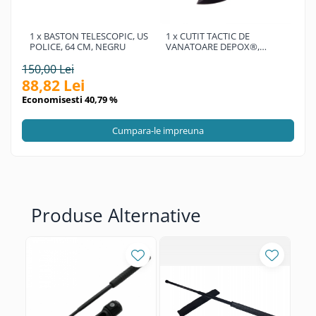
1 x BASTON TELESCOPIC, US
1 x CUTIT TACTIC DE
POLICE, 64 CM, NEGRU
VANATOARE DEPOX®,
SPEAR TRAP, 8 CM, NEGRU,
150,00 Lei
TEACA CU PRINDERE CUREA
88,82 Lei
Economisesti 40,79 %
Cumpara-le impreuna
Produse Alternative