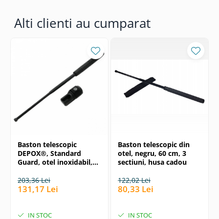
Alti clienti au cumparat
Baston telescopic
Baston telescopic din
DEPOX®, Standard
otel, negru, 60 cm, 3
Guard, otel inoxidabil,
sectiuni, husa cadou
40 cm, negru, toc tactic
inclus
203,36 Lei
122,02 Lei
131,17 Lei
80,33 Lei
IN STOC
IN STOC