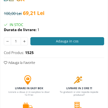
Electrocasnice
Lanterne
Incubatoare oua
Topor camping
69,21 Lei
100,00 Lei
Mori cereale si furaje
Seturi de cutite & accesorii
vanatoare si tactice
IN STOC
BINOCLURI & LUNETE
Durata de livrare:
1
Prastii profesionale de vanatoare
Adauga in cos
Rucsacuri si huse
Bile metalice
Cod Produs:
1525
Arme sporturi de precizie
ARTICOLE SUPORTERI
Adauga la Favorite
SPORTURI DE ECHIPA
Baseball
LIVRARE IN EASY BOX
LIVRARE IN 2 ORE !!!
Livrare a doua zi in easybox la doar
Te grabesti si vrei repede-repede
12.9 lei
produsul?