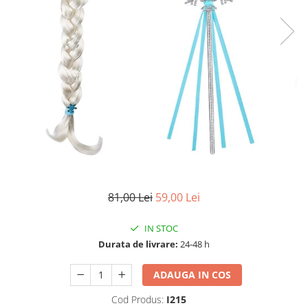
Accesorii tactice si sport
Accesori camping & drumetii
Lanterne
Topor camping
Seturi de cutite & accesorii
vanatoare si tactice
BINOCLURI & LUNETE
Prastii profesionale de vanatoare
Rucsacuri si huse
Bile metalice
Arme sporturi de precizie
81,00 Lei
59,00 Lei
ARTICOLE SUPORTERI
SPORTURI DE ECHIPA
IN STOC
Baseball
Durata de livrare:
24-48 h
UNIVERSUL COPIILOR
ADAUGA IN COS
Costume si seturi pentru copii
Cod Produs:
I215
Accesorii costume copii