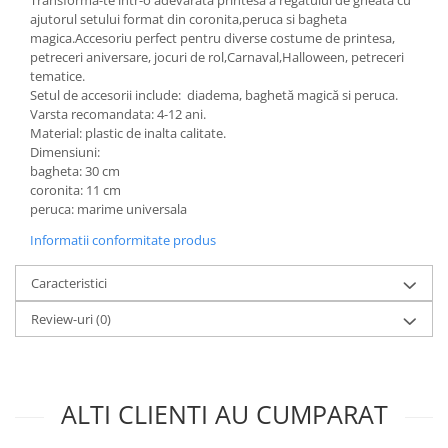
Incubatoare oua
ajutorul setului format din coronita,peruca si bagheta
Mori cereale si furaje
magica.Accesoriu perfect pentru diverse costume de printesa,
petreceri aniversare, jocuri de rol,Carnaval,Halloween, petreceri
ELECTRONICE
tematice.
Baterii telefoane
Setul de accesorii include: diadema, baghetă magică si peruca.
Varsta recomandata: 4-12 ani.
Baterii si acumulatori
Material: plastic de inalta calitate.
Stative
Dimensiuni:
bagheta: 30 cm
Cantare electronice comerciale
coronita: 11 cm
peruca: marime universala
Casti audio telefoane
Informatii conformitate produs
Masini de gaurit si insurubat
INSTRUMENTE MUZICALE
Caracteristici
Accesorii chitara
Review-uri
(0)
Accesorii vioara-viola
Chitare clasice
CLARINET
ALTI CLIENTI AU CUMPARAT
Microfoane