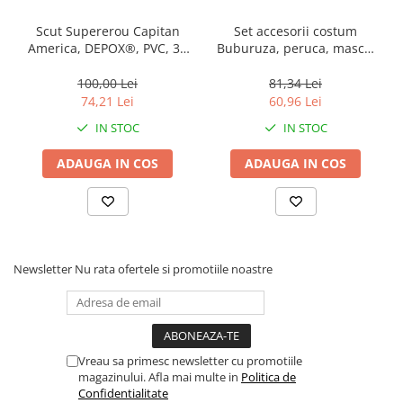
Muzicuta
Scut Supererou Capitan
Set accesorii costum
Orga electronica
America, DEPOX®, PVC, 30
Buburuza, peruca, masca,
Viori
cm, rosu
manusi, marime universala
100,00 Lei
81,34 Lei
74,21 Lei
60,96 Lei
IN STOC
IN STOC
ADAUGA IN COS
ADAUGA IN COS
Newsletter
Nu rata ofertele si promotiile noastre
Vreau sa primesc newsletter cu promotiile
magazinului. Afla mai multe in
Politica de
Confidentialitate