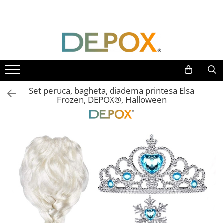
Toate Produsele
SPORT & TIMP LIBER
AUTOAPARARE
Pumnaluri si boxuri
Set peruca, bagheta, diadema printesa Elsa
Bastoane telescopice si nunceaguri
Frozen, DEPOX®, Halloween
Electrosoc
Catuse
Spray autoaparare
Seturi & accesorii autoaparare
VANATOARE, DRUMETII & CAMPING
Cutite vanatoare
Bricege
Briceaguri fluture & antrenament
Sabii & Macete