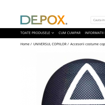
Toate Produsele
SPORT & TIMP LIBER
AUTOAPARARE
TOATE PRODUSELE
CUM CUMPAR
INFORMATII 
Pumnaluri si boxuri
Home /
UNIVERSUL COPIILOR /
Accesorii costume cop
Bastoane telescopice si nunceaguri
Electrosoc
Catuse
Spray autoaparare
Seturi & accesorii autoaparare
VANATOARE, DRUMETII & CAMPING
Cutite vanatoare
Bricege
Briceaguri fluture & antrenament
Sabii & Macete