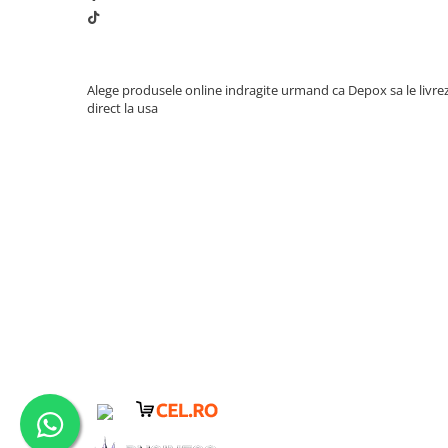
Muzicuta
Orga electronica
Viori
Alege produsele online indragite urmand ca Depox sa le livre
direct la usa