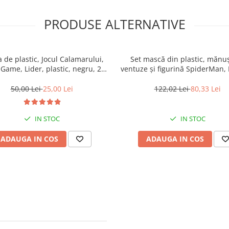
PRODUSE ALTERNATIVE
 de plastic, Jocul Calamarului,
Set mască din plastic, mănu
Game, Lider, plastic, negru, 20
ventuze și figurină SpiderMan,
cm
Universală, cu LED
50,00 Lei
25,00 Lei
122,02 Lei
80,33 Lei
IN STOC
IN STOC
ADAUGA IN COS
ADAUGA IN COS