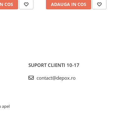
N COS
ADAUGA IN COS
ADAUG
SUPORT CLIENTI
10-17
contact@depox.ro
u apel