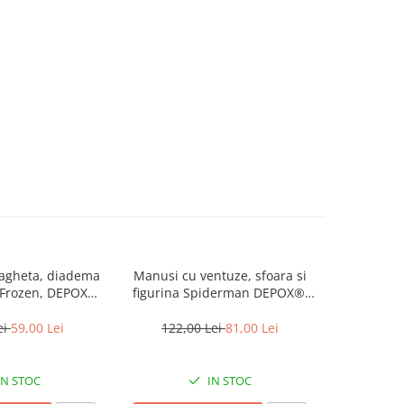
bagheta, diadema
Manusi cu ventuze, sfoara si
Set man
 Frozen, DEPOX®,
figurina Spiderman DEPOX®,
lans
loween
rosu
ei
59,00 Lei
122,00 Lei
81,00 Lei
81,0
IN STOC
IN STOC