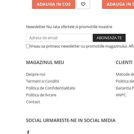
Incubatoare oua
ADAUGA IN COS
ADAUGA IN 
Mori cereale si furaje
ELECTRONICE
Baterii telefoane
Newsletter
Nu rata ofertele si promotiile noastre
Baterii si acumulatori
Stative
Vreau sa primesc newsletter cu promotiile magazinului. Af
Cantare electronice comerciale
MAGAZINUL MEU
CLIENTI
Casti audio telefoane
Masini de gaurit si insurubat
Despre noi
Metode de
Termeni si Conditii
Politica d
INSTRUMENTE MUZICALE
Politica de Confidentialitate
Garantia 
Accesorii chitara
Politica de livrare
ANPC
Accesorii vioara-viola
Contact
Chitare clasice
CLARINET
SOCIAL
URMARESTE-NE IN SOCIAL MEDIA
Microfoane