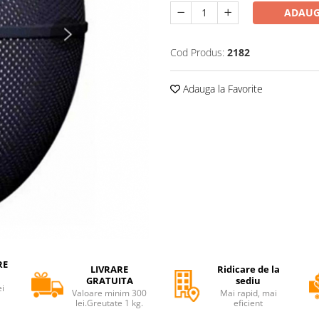
ADAUG
Cod Produs:
2182
Adauga la Favorite
RE
LIVRARE
Ridicare de la
GRATUITA
sediu
ei
Valoare minim 300
Mai rapid, mai
lei.Greutate 1 kg.
eficient