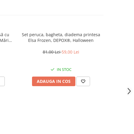
șă cu
Set peruca, bagheta, diadema printesa
Masca de pl
 Mărime
Elsa Frozen, DEPOX®, Halloween
mar
81,00 Lei
59,00 Lei
30
IN STOC
ADAUGA IN COS
ADAU