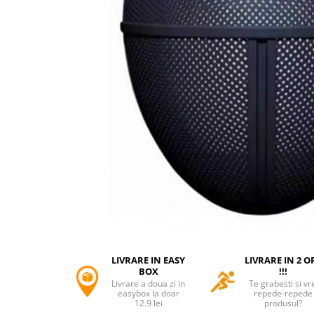
Accesorii tactice si sport
Accesori camping & drumetii
Lanterne
Topor camping
Seturi de cutite & accesorii
vanatoare si tactice
BINOCLURI & LUNETE
Prastii profesionale de vanatoare
Rucsacuri si huse
Bile metalice
Arme sporturi de precizie
ARTICOLE SUPORTERI
SPORTURI DE ECHIPA
Baseball
LIVRARE IN EASY
LIVRARE IN 2 O
UNIVERSUL COPIILOR
BOX
!!!
Livrare a doua zi in
Te grabesti si vr
Costume si seturi pentru copii
easybox la doar
repede-repede
12.9 lei
produsul?
Accesorii costume copii