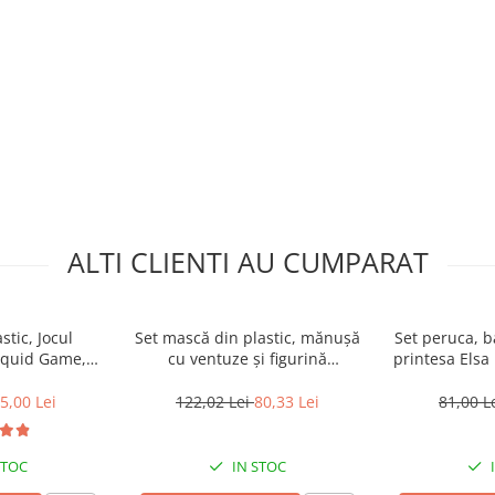
ALTI CLIENTI AU CUMPARAT
tic, Jocul
Set mască din plastic, mănușă
Set peruca, 
Squid Game,
cu ventuze și figurină
printesa Elsa
 negru, 20 cm
SpiderMan, Mărime Universală,
Hal
cu LED
5,00 Lei
122,02 Lei
80,33 Lei
81,00 L
STOC
IN STOC