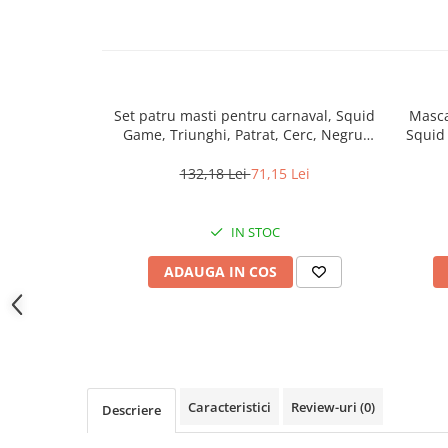
Jucarii antistres
Plusuri roblox, rainbow friend
doors & stitch
Figurine si masinute duble
Set patru masti pentru carnaval, Squid
Masca
Instrumente muzicale de jucarie
Game, Triunghi, Patrat, Cerc, Negru,
Squid 
Lider
Gaming, Carti & Birotica
132,18 Lei
71,15 Lei
Costume Halloween copii
Costume spiderman
IN STOC
ACCESORII & DIVERSE
ADAUGA IN COS
Accesorii decorative
Brelocuri
Echipamente petrecere
Jocuri de sah si table
Masti si costume adulti
Caracteristici
Review-uri
(0)
Descriere
Produse si dispozitive ajutatoare