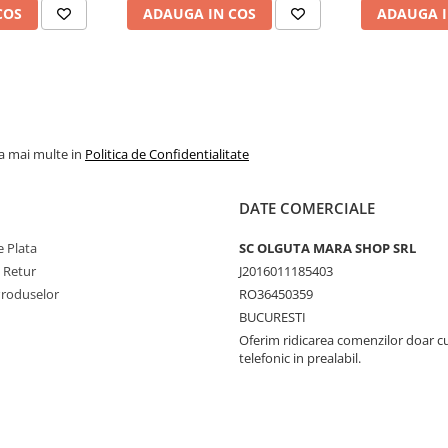
COS
ADAUGA IN COS
ADAUGA I
la mai multe in
Politica de Confidentialitate
DATE COMERCIALE
 Plata
SC OLGUTA MARA SHOP SRL
e Retur
J2016011185403
Produselor
RO36450359
BUCURESTI
Oferim ridicarea comenzilor doar c
telefonic in prealabil.