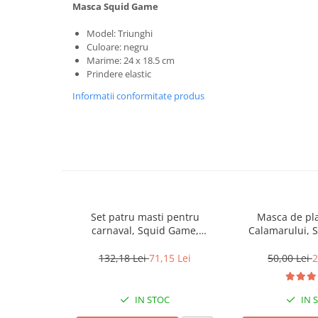
Masca Squid Game
locomotie
CASA SI GRADINA
Model: Triunghi
Culoare: negru
Cutite & seturi de cutite
Marime: 24 x 18.5 cm
Cutite japoneze
Prindere elastic
Cutite macelarie
Informatii conformitate produs
Accesori casa & gradina
Accesorii gratar
Accesorii mese si scaune
Articole ambalare
Articole bucatarie
Articole Craciun
Set patru masti pentru
Masca de plas
carnaval, Squid Game,
Calamarului, 
Ascutitoare si seturi de ascutire
Triunghi, Patrat, Cerc, Negru,
Lider, plastic,
cutite
Lider
132,18 Lei
71,15 Lei
50,00 Lei
2
Corpuri de iluminat
Electrocasnice
IN STOC
IN 