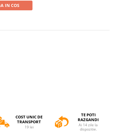
A IN COS
TE POTI
COST UNIC DE
RAZGANDI
TRANSPORT
Ai 14 zile la
19 lei
dispozitie.